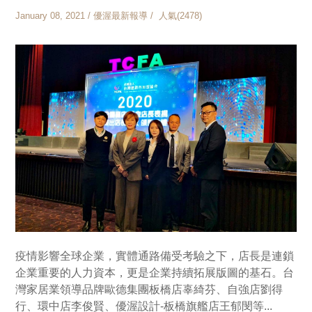
January 08, 2021 / 優渥最新報導 / 人氣(2478)
疫情影響全球企業，實體通路備受考驗之下，店長是連鎖
企業重要的人力資本，更是企業持續拓展版圖的基石。台
灣家居業領導品牌歐德集團板橋店辜綺芬、自強店劉得
行、環中店李俊賢、優渥設計-板橋旗艦店王郁閔等...