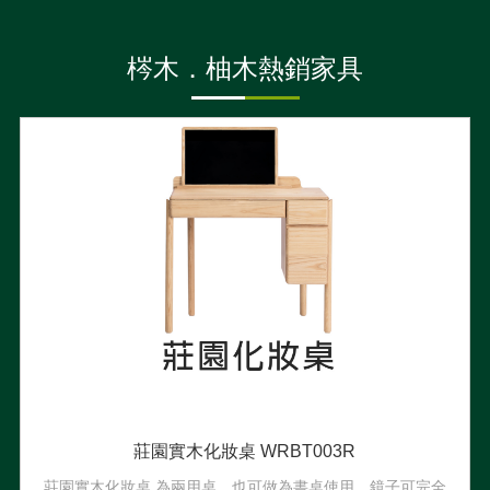
梣木．柚木熱銷家具
莊園實木化妝桌 WRBT003R
莊園實木化妝桌 為兩用桌，也可做為書桌使用，鏡子可完全