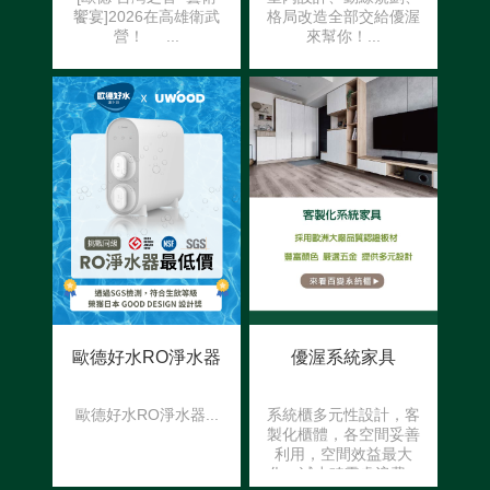
饗宴]2026在高雄衛武
格局改造全部交給優渥
營！ ...
來幫你！...
歐德好水RO淨水器
優渥系統家具
歐德好水RO淨水器...
系統櫃多元性設計，客
製化櫃體，各空間妥善
利用，空間效益最大
化，減少畸零處浪費...