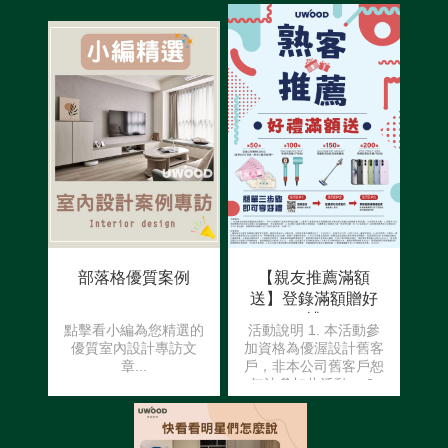
部落格優質案例
【親友推薦滿額
送】登錄滿額贈好
禮
點擊看小編為您精選的
活動說明 1. 本活動參
優質室內設計專訪文
加資格為優渥設計舊客
章...
戶，非本公司舊客戶恕
無法參加此活動。 2.
舊客戶(推薦者)需於被
推薦者尚未簽約前至官
網完成【推薦資料】登