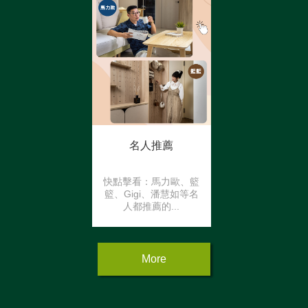
錄，方可參加本活動。
...
名人推薦
快點擊看：馬力歐、籃
籃、Gigi、潘慧如等名
人都推薦的...
More