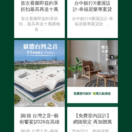
首次看圖即簽約享
台中銀行X優渥設
折扣 最高再送十萬
計-幸福居樂專案貸
購物金！
款
首次看圖即簽約享折
台中銀行X優渥設計-幸
扣，最高再送十萬購物
福居樂專案貸款 ...
金 ...
[歐德 台灣之音~藝
【免費室內設計】
術饗宴]2026在高雄
網路限定 再加贈萬
衛武營！
元裝潢金！
[歐德 台灣之音~藝術
室內設計、動線規劃、