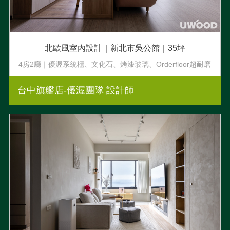
北歐風室內設計｜新北市吳公館｜35坪
4房2廳｜優渥系統櫃、文化石、烤漆玻璃、Orderfloor超耐磨
木地板
台中旗艦店-優渥團隊 設計師