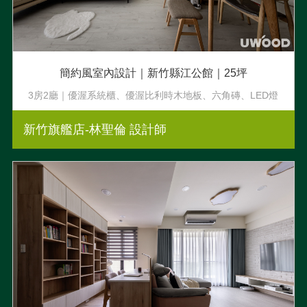
簡約風室內設計｜新竹縣江公館｜25坪
3房2廳｜優渥系統櫃、優渥比利時木地板、六角磚、LED燈
條
新竹旗艦店-林聖倫 設計師