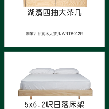
湖濱四抽實木大茶几 WRTB012R