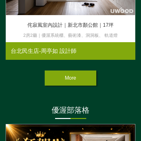
侘寂風室內設計｜新北市顏公館｜17坪
2房2廳｜優渥系統櫃、藝術漆、洞洞板、 軌道燈
台北民生店-周亭如 設計師
More
優渥部落格