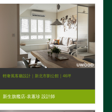
輕奢風客廳設計｜新北市劉公館｜46坪
新生旗艦店-袁蕙珍 設計師