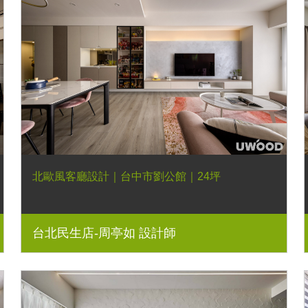
北歐風客廳設計｜台中市劉公館｜24坪
台北民生店-周亭如 設計師