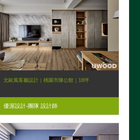
北歐風客廳設計｜桃園市陳公館｜18坪
優渥設計-團隊 設計師