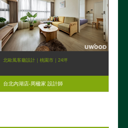
北歐風客廳設計｜桃園市｜24坪
台北內湖店-周楹家 設計師