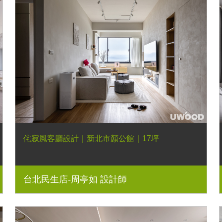
侘寂風客廳設計｜新北市顏公館｜17坪
台北民生店-周亭如 設計師