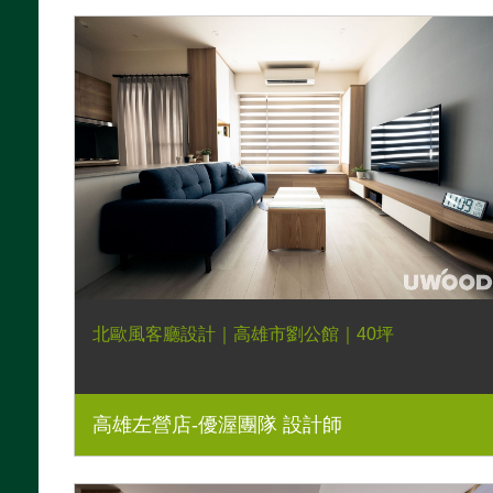
北歐風客廳設計｜高雄市劉公館｜40坪
高雄左營店-優渥團隊 設計師