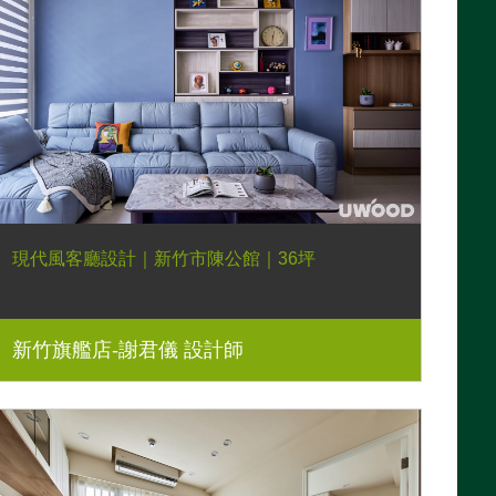
現代風客廳設計｜新竹市陳公館｜36坪
新竹旗艦店-謝君儀 設計師