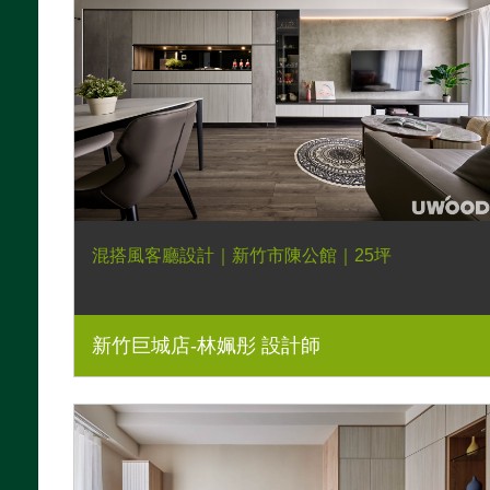
混搭風客廳設計｜新竹市陳公館｜25坪
新竹巨城店-林姵彤 設計師