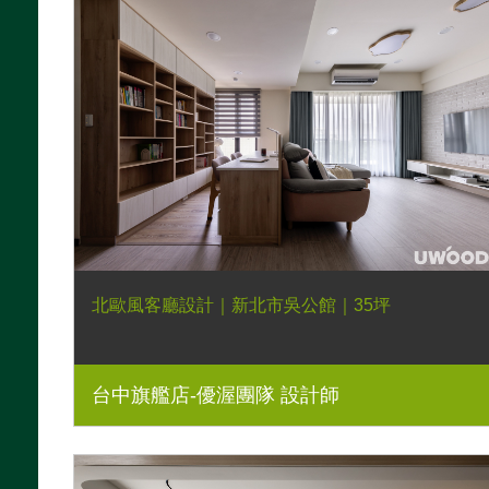
北歐風客廳設計｜新北市吳公館｜35坪
台中旗艦店-優渥團隊 設計師