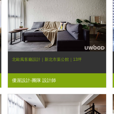
北歐風客廳設計｜新北市葉公館｜13坪
優渥設計-團隊 設計師