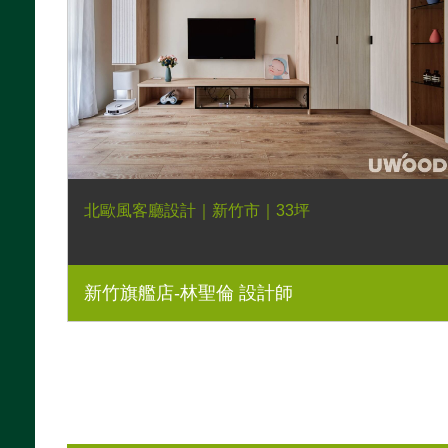
北歐風客廳設計｜新竹市｜33坪
新竹旗艦店-林聖倫 設計師