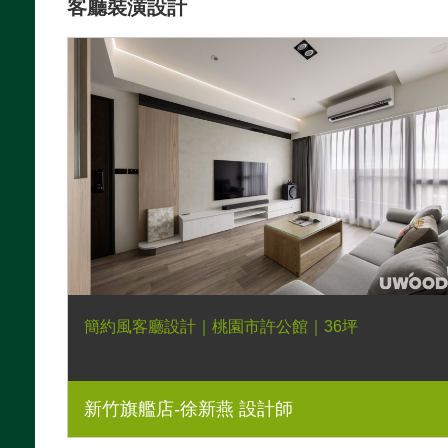
客廳裝潢設計
簡約風客廳設計｜桃園市許公館｜36坪
新竹旗艦店-徐新燕 設計師