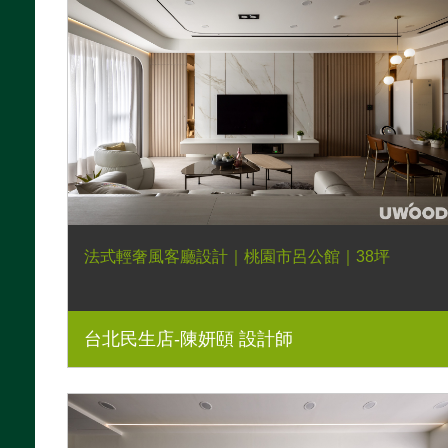
法式輕奢風客廳設計｜桃園市呂公館｜38坪
台北民生店-陳妍頤 設計師