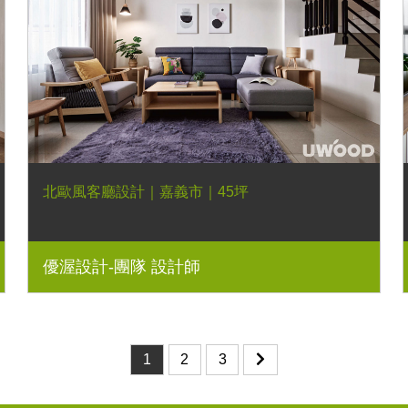
北歐風客廳設計｜嘉義市｜45坪
優渥設計-團隊 設計師
1
2
3