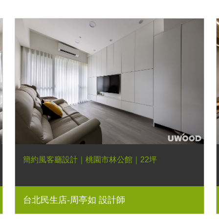
簡約風客廳設計｜桃園市林公館｜22坪
台北民生店-周亭如 設計師