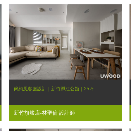
簡約風客廳設計｜新竹縣江公館｜25坪
新竹旗艦店-林聖倫 設計師