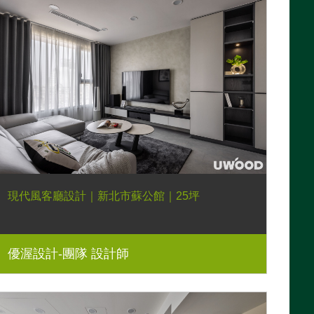
現代風客廳設計｜新北市蘇公館｜25坪
優渥設計-團隊 設計師