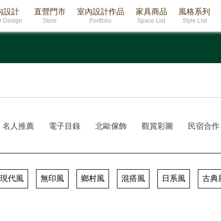
內設計
直營門市
室內設計作品
家具商品
風格系列
or Design
Store
Portfolio
Space List
Style List
名人推薦
電子目錄
北歐傢飾
觀賞彩圖
民宿合作
現代風
無印風
鄉村風
混搭風
日系風
古典