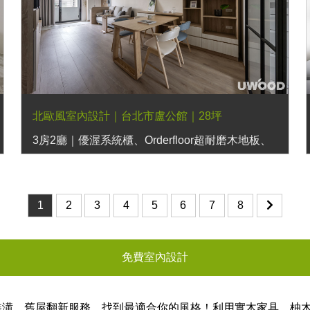
北歐風室內設計｜台北市盧公館｜28坪
3房2廳｜優渥系統櫃、Orderfloor超耐磨木地板、
六角磚、玻璃滑門、波緹沙發、跳島餐桌、彩色扶
手餐椅、日落床架、日初床頭櫃、經典多功能邊几
1
2
3
4
5
6
7
8
免費室內設計
裝潢、舊屋翻新服務，找到最適合你的風格！利用實木家具、柚