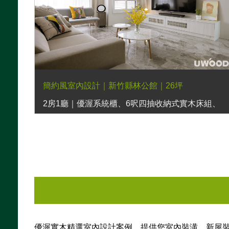
簡約風室內設計｜新竹縣林公館｜26坪
2房1廳｜優渥系統櫃、6呎四抽收納式實木床組、
暮光實木床頭櫃、彩色款細扶手布餐椅、彩色款彎
曲靠背扶手布餐椅、貝蒂床墊
優渥實木精選室內設計案例，提供您室內裝潢、新屋