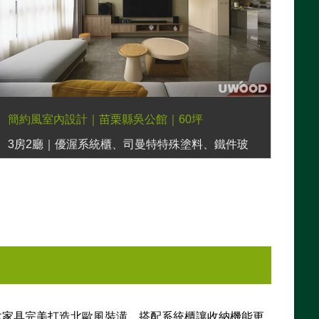
簡約風室內設計｜苗栗縣吳公館｜60坪
3房2廳｜優渥系統櫃、司曼特特殊塗料、鐵件玻
璃滑門、克洛伊床墊、穀倉門
木家具完美打造北歐風裝潢，搭配系統櫃讓收納機能更