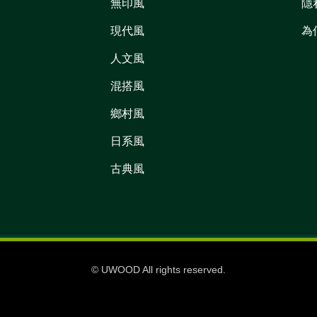
無印風
隱
現代風
為
人文風
混搭風
鄉村風
日系風
古典風
© UWOOD All rights reserved.