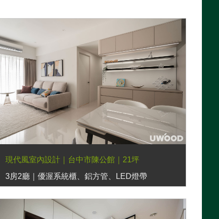
現代風室內設計｜台中市陳公館｜21坪
3房2廳｜優渥系統櫃、鋁方管、LED燈帶