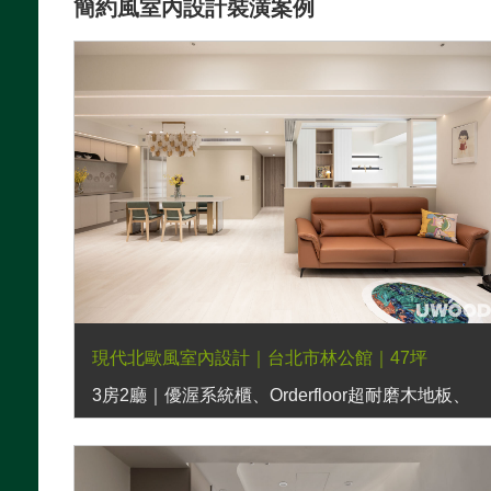
簡約風室內設計裝潢案例
現代北歐風室內設計｜台北市林公館｜47坪
3房2廳｜優渥系統櫃、Orderfloor超耐磨木地板、
歐德濾水器、羅肯沙發、日落床架