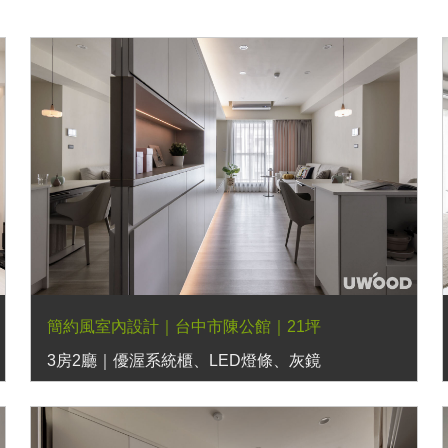
簡約風室內設計｜台中市陳公館｜21坪
3房2廳｜優渥系統櫃、LED燈條、灰鏡