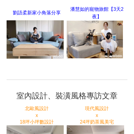
潘慧如的寵物旅館【3天2
劉語柔新家小角落分享
夜】
室內設計、裝潢風格專訪文章
北歐風設計
現代風設計
x
x
18坪小坪數設計
24坪奶茶風美宅