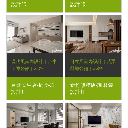
設計師
設計師
板、木作格柵隱藏門、
弧形木作、LED燈條
現代風室內設計｜台中
日式風室內設計｜苗栗
市陳公館｜21坪
縣鄭公館｜36坪
3房2廳｜優渥系統櫃、
4房2廳｜優渥系統櫃、
台北民生店-周亭如
新竹旗艦店-謝君儀
鋁方管、LED燈帶
Orderfloor超耐磨木地
設計師
設計師
板、格柵壁板、藝術漆