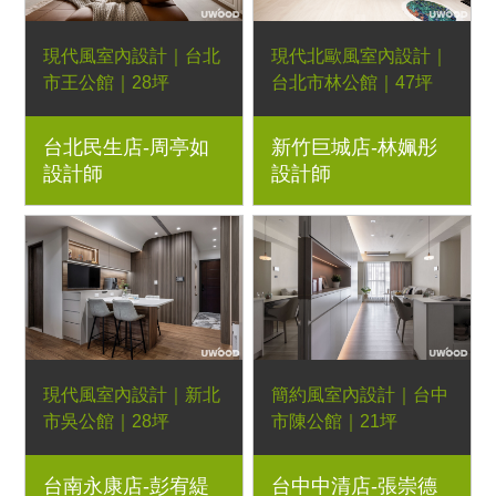
現代風室內設計｜台北
現代北歐風室內設計｜
市王公館｜28坪
台北市林公館｜47坪
3房2廳｜優渥系統櫃、
3房2廳｜優渥系統櫃、
台北民生店-周亭如
新竹巨城店-林姵彤
藝術漆、燈條、仿石紋
Orderfloor超耐磨木地
設計師
設計師
板、格柵板、造型磁
板、歐德濾水器、羅肯
磚、木作線板牆、黑
沙發、日落床架
鏡、鋁方管、百葉窗簾
現代風室內設計｜新北
簡約風室內設計｜台中
市吳公館｜28坪
市陳公館｜21坪
4房2廳｜優渥系統櫃、
3房2廳｜優渥系統櫃、
台南永康店-彭宥緹
台中中清店-張崇德
Orderfloor超耐磨木地
LED燈條、灰鏡