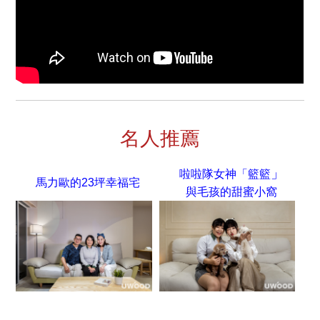
名人推薦
」
啦啦隊女神「籃籃
馬力歐的23坪幸福宅
與毛孩的甜蜜小窩