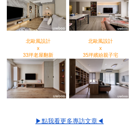
北歐風設計
北歐風設計
x
x
33坪老屋翻新
35坪繽紛親子宅
▶點我看更多專訪文章◀