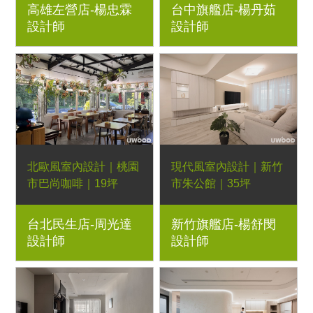
高雄左營店-楊忠霖
台中旗艦店-楊丹茹
雲彩藝術漆、LED燈
烤漆美式線板牆、石英
設計師
設計師
帶、圓弧櫃
石中島、木作線板、
LED燈帶
北歐風室內設計｜桃園
現代風室內設計｜新竹
市巴尚咖啡｜19坪
市朱公館｜35坪
1房2廳｜優渥系統櫃、
3房2廳｜優渥系統櫃、
台北民生店-周光達
新竹旗艦店-楊舒閔
Orderfloor超耐磨木地
燈條、吊燈
設計師
設計師
板、Poti波緹三人座沙
發、Poti一字型沙發、
柚木色恬靜大茶几、經
典多功能邊几、胡桃木
色王子高腳椅、小王子