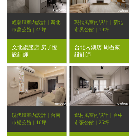
輕奢風室內設計｜新北
現代風室內設計｜新北
市蕭公館｜45坪
市吳公館｜19坪
3+1房2廳｜優渥系統
3房2廳｜優渥系統櫃、
文北旗艦店-房子恆
台北內湖店-周楹家
櫃、Orderfloor超耐磨
Orderfloor超耐磨木地
設計師
設計師
木地板、經典多功能邊
板、金屬玻璃滑門、造
几、可可微晶石餐桌、
型壁板、懸吊拉門、石
朗伊爾餐椅、湖濱長
紋美耐板
凳、貝蒂床墊
現代風室內設計｜台南
鄉村風室內設計｜台中
市楊公館｜16坪
市張公館｜25坪
2房1廳｜優渥系統櫃、
3房2廳｜優渥系統櫃、