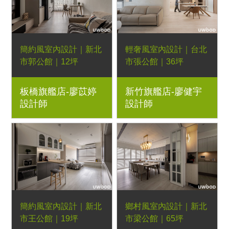
餐椅、湖濱長凳、湖濱
三抽電視櫃、軌道燈
簡約風室內設計｜新北
輕奢風室內設計｜台北
市郭公館｜12坪
市張公館｜36坪
2房2廳｜優渥系統櫃、
3房2廳｜優渥系統櫃、
板橋旗艦店-廖苡婷
新竹旗艦店-廖健宇
Orderfloor超耐磨木地
藝術漆、木作、倚靠實
設計師
設計師
板、LED燈條、鐵件五
木床架、暮光實木床頭
金階梯
櫃
簡約風室內設計｜新北
鄉村風室內設計｜新北
市王公館｜19坪
市梁公館｜65坪