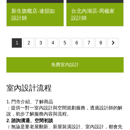
3房2廳｜優渥系統櫃、
透天厝｜優渥系統櫃、
新生旗艦店-連韻如
台北內湖店-周楹家
Orderfloor超耐磨木地
Orderfloor超耐磨木地
設計師
設計師
板、克洛伊床墊、鐵件
板、鐵件烤漆玻璃滑
桌腳、六角花磚、藝術
門、木百葉折門、穀倉
漆、日落實木床架
門、日落床架
1
2
3
4
5
6
7
8
免費室內設計
室內設計流程
1. 門市介紹、了解商品
：
提供一對一室內設計與空間規劃服務，透過設計師的解
說，初步了解服務內容與流程。
2. 諮詢溝通、空間初談
：
無論是要老屋翻新、新屋裝潢設計、室內設計，都會先