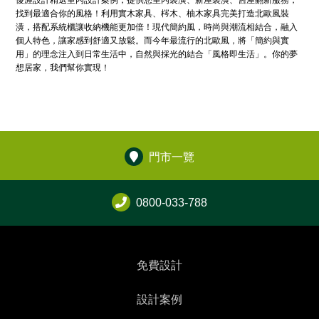
優渥設計精選室內設計案例，提供您室內裝潢、新屋裝潢、舊屋翻新服務，
找到最適合你的風格！利用實木家具、梣木、柚木家具完美打造北歐風裝
潢，搭配系統櫃讓收納機能更加倍！現代簡約風，時尚與潮流相結合，融入
個人特色，讓家感到舒適又放鬆。而今年最流行的北歐風，將「簡約與實
用」的理念注入到日常生活中，自然與採光的結合「風格即生活」。你的夢
想居家，我們幫你實現！
門市一覽
0800-033-788
免費設計
設計案例