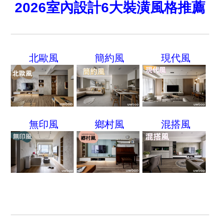
2026室內設計6大裝潢風格推薦
北歐風
簡約風
現代風
無印風
鄉村風
混搭風