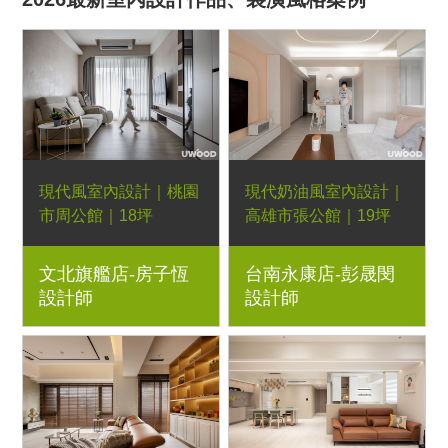
現代風室內設計｜桃園
現代奶油風室內設計｜
市周公館｜18坪
高雄市張公館｜19坪
3房2廳｜優渥系統櫃、
2+1房1廳｜優渥系統
文北旗艦店-房子恆
台南永康店-彭晟閔
藝術漆、玻璃滑門、木
櫃、Orderfloor超耐磨
設計師
設計師
作造型壁龕
木地板、造型壁板、六
角PVC幾何地板、玻璃
滑門、LED燈條