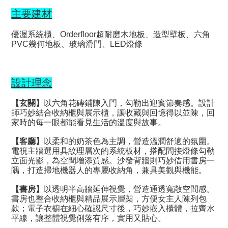
主要建材
優渥系統櫃、Orderfloor超耐磨木地板、造型壁板、六角
PVC幾何地板、玻璃滑門、LED燈條
設計理念
【玄關】
以六角花磚鋪陳入門，勾勒出迎賓節奏感。設計
師巧妙結合收納櫃與展示櫃，讓收藏與回憶得以並陳，回
家時的每一眼都能看見生活的溫度與故事。
【客廳】
以柔和的奶茶色為主調，營造溫潤舒適的氛圍。
電視主牆選用具紋理層次的系統板材，搭配間接燈條勾勒
立面光影，為空間增添質感。沙發背牆則巧妙借用書房一
隅，打造掃地機器人的專屬收納角，兼具美觀與機能。
【書房】
以透明半高牆延伸視覺，營造通透寬敞空間感。
書房也整合收納櫃與精品展示層架，方便女主人陳列包
款；電子衣櫥在細心確認尺寸後，巧妙嵌入櫃體，拉齊水
平線，讓整體視覺俐落有序，實用又貼心。