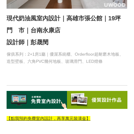
現代奶油風室內設計｜高雄市張公館｜19坪
門 市｜台南永康店
設計師｜彭晟閔
傢俱系列：2+1房1廳｜優渥系統櫃、Orderfloor超耐磨木地板、
造型壁板、六角PVC幾何地板、玻璃滑門、LED燈條
【點我預約免費室內設計，再享萬元裝潢金
】