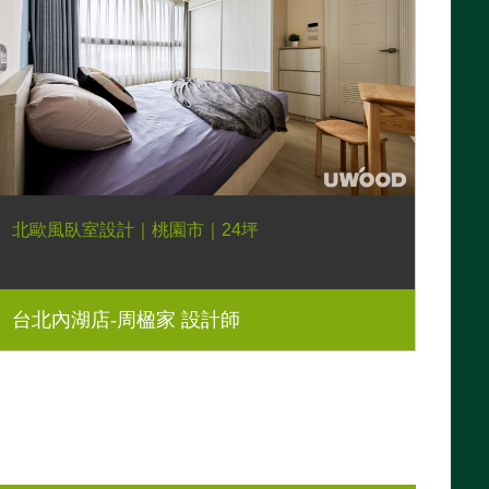
北歐風臥室設計｜桃園市｜24坪
台北內湖店-周楹家 設計師