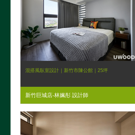
混搭風臥室設計｜新竹市陳公館｜25坪
新竹巨城店-林姵彤 設計師