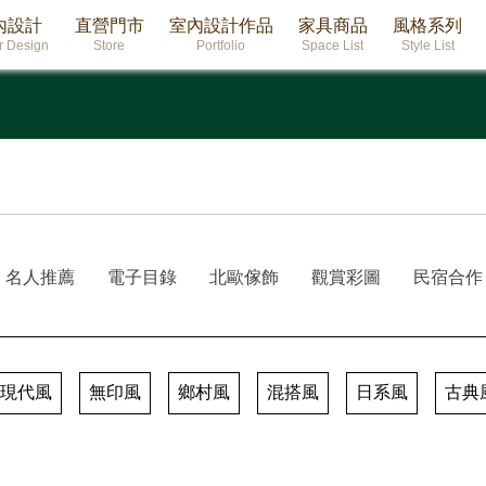
內設計
直營門市
室內設計作品
家具商品
風格系列
or Design
Store
Portfolio
Space List
Style List
名人推薦
電子目錄
北歐傢飾
觀賞彩圖
民宿合作
現代風
無印風
鄉村風
混搭風
日系風
古典