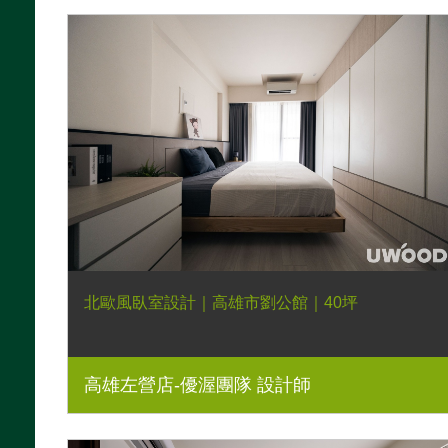
北歐風臥室設計｜高雄市劉公館｜40坪
高雄左營店-優渥團隊 設計師