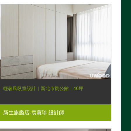
輕奢風臥室設計｜新北市劉公館｜46坪
新生旗艦店-袁蕙珍 設計師