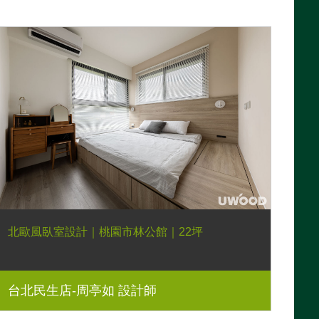
北歐風臥室設計｜桃園市林公館｜22坪
台北民生店-周亭如 設計師