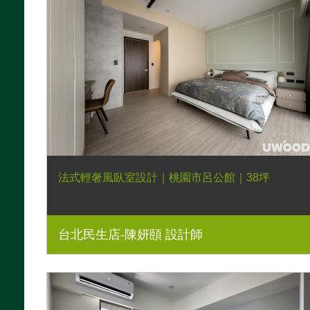
法式輕奢風臥室設計｜桃園市呂公館｜38坪
台北民生店-陳妍頤 設計師