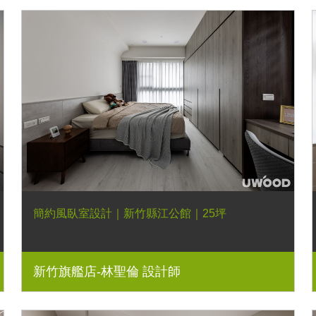
簡約風臥室設計｜新竹縣江公館｜25坪
新竹旗艦店-林聖倫 設計師