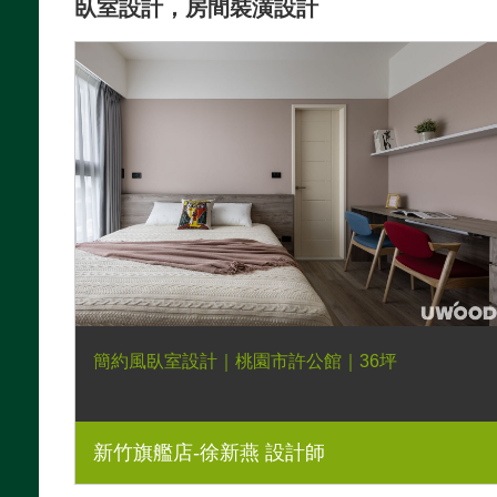
臥室設計，房間裝潢設計
簡約風臥室設計｜桃園市許公館｜36坪
新竹旗艦店-徐新燕 設計師