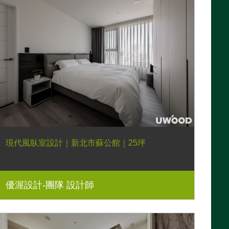
現代風臥室設計｜新北市蘇公館｜25坪
優渥設計-團隊 設計師