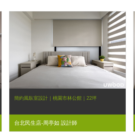
簡約風臥室設計｜桃園市林公館｜22坪
台北民生店-周亭如 設計師