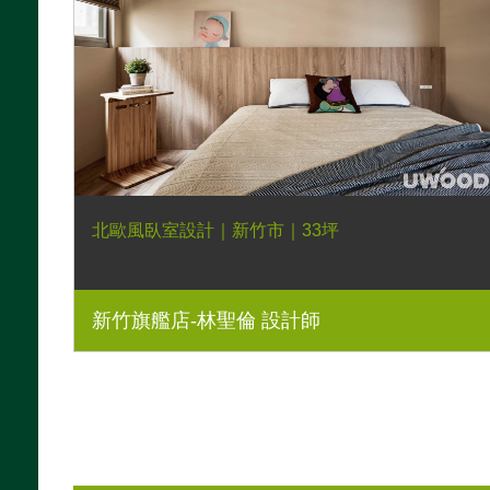
北歐風臥室設計｜新竹市｜33坪
新竹旗艦店-林聖倫 設計師