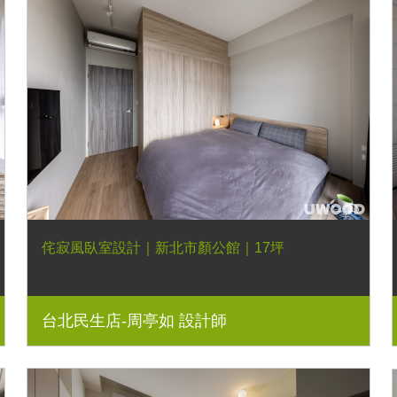
侘寂風臥室設計｜新北市顏公館｜17坪
台北民生店-周亭如 設計師