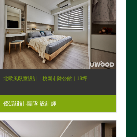
北歐風臥室設計｜桃園市陳公館｜18坪
優渥設計-團隊 設計師