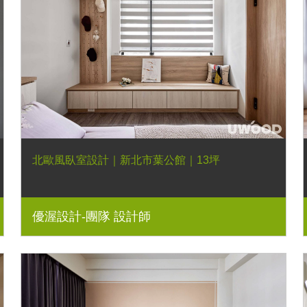
北歐風臥室設計｜新北市葉公館｜13坪
優渥設計-團隊 設計師