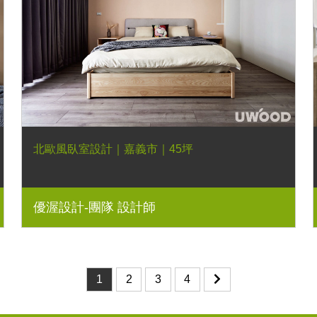
北歐風臥室設計｜嘉義市｜45坪
優渥設計-團隊 設計師
1
2
3
4