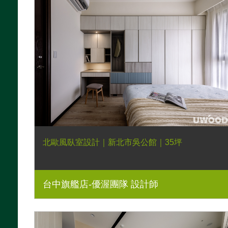
北歐風臥室設計｜新北市吳公館｜35坪
台中旗艦店-優渥團隊 設計師