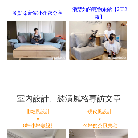
潘慧如的寵物旅館【3天2
劉語柔新家小角落分享
夜】
室內設計、裝潢風格專訪文章
北歐風設計
現代風設計
x
x
18坪小坪數設計
24坪奶茶風美宅