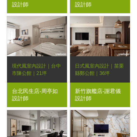
設計師
設計師
板、木作格柵隱藏門、
弧形木作、LED燈條
現代風室內設計｜台中
日式風室內設計｜苗栗
市陳公館｜21坪
縣鄭公館｜36坪
3房2廳｜優渥系統櫃、
4房2廳｜優渥系統櫃、
台北民生店-周亭如
新竹旗艦店-謝君儀
鋁方管、LED燈帶
Orderfloor超耐磨木地
設計師
設計師
板、格柵壁板、藝術漆