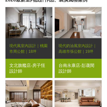
現代風室內設計｜桃園
現代奶油風室內設計｜
市周公館｜18坪
高雄市張公館｜19坪
3房2廳｜優渥系統櫃、
2+1房1廳｜優渥系統
文北旗艦店-房子恆
台南永康店-彭晟閔
藝術漆、玻璃滑門、木
櫃、Orderfloor超耐磨
設計師
設計師
作造型壁龕
木地板、造型壁板、六
角PVC幾何地板、玻璃
滑門、LED燈條