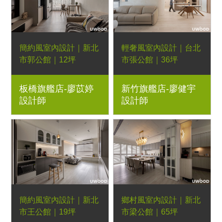
餐椅、湖濱長凳、湖濱
三抽電視櫃、軌道燈
簡約風室內設計｜新北
輕奢風室內設計｜台北
市郭公館｜12坪
市張公館｜36坪
2房2廳｜優渥系統櫃、
3房2廳｜優渥系統櫃、
板橋旗艦店-廖苡婷
新竹旗艦店-廖健宇
Orderfloor超耐磨木地
藝術漆、木作、倚靠實
設計師
設計師
板、LED燈條、鐵件五
木床架、暮光實木床頭
金階梯
櫃
簡約風室內設計｜新北
鄉村風室內設計｜新北
市王公館｜19坪
市梁公館｜65坪