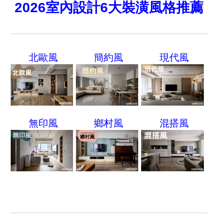
2026室內設計6大裝潢風格推薦
北歐風
簡約風
現代風
無印風
鄉村風
混搭風