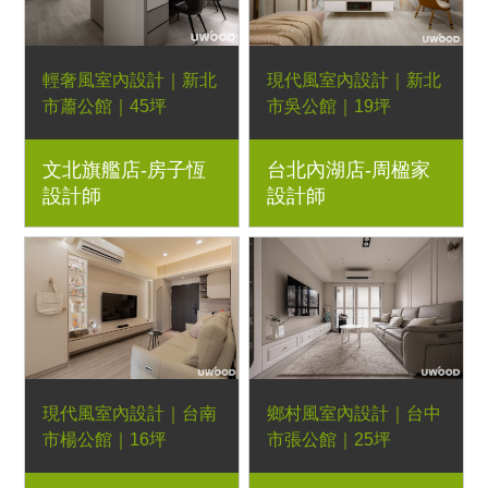
輕奢風室內設計｜新北
現代風室內設計｜新北
市蕭公館｜45坪
市吳公館｜19坪
3+1房2廳｜優渥系統
3房2廳｜優渥系統櫃、
文北旗艦店-房子恆
台北內湖店-周楹家
櫃、Orderfloor超耐磨
Orderfloor超耐磨木地
設計師
設計師
木地板、經典多功能邊
板、金屬玻璃滑門、造
几、可可微晶石餐桌、
型壁板、懸吊拉門、石
朗伊爾餐椅、湖濱長
紋美耐板
凳、貝蒂床墊
現代風室內設計｜台南
鄉村風室內設計｜台中
市楊公館｜16坪
市張公館｜25坪
2房1廳｜優渥系統櫃、
3房2廳｜優渥系統櫃、