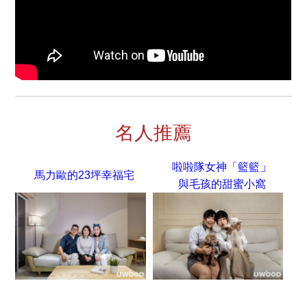
名人推薦
」
啦啦隊女神「籃籃
馬力歐的23坪幸福宅
與毛孩的甜蜜小窩