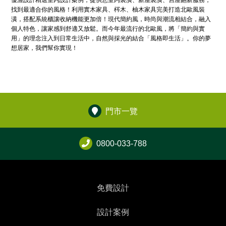
優渥設計精選室內設計案例，提供您室內裝潢、新屋裝潢、舊屋翻新服務，
找到最適合你的風格！利用實木家具、梣木、柚木家具完美打造北歐風裝
潢，搭配系統櫃讓收納機能更加倍！現代簡約風，時尚與潮流相結合，融入
個人特色，讓家感到舒適又放鬆。而今年最流行的北歐風，將「簡約與實
用」的理念注入到日常生活中，自然與採光的結合「風格即生活」。你的夢
想居家，我們幫你實現！
門市一覽
0800-033-788
免費設計
設計案例