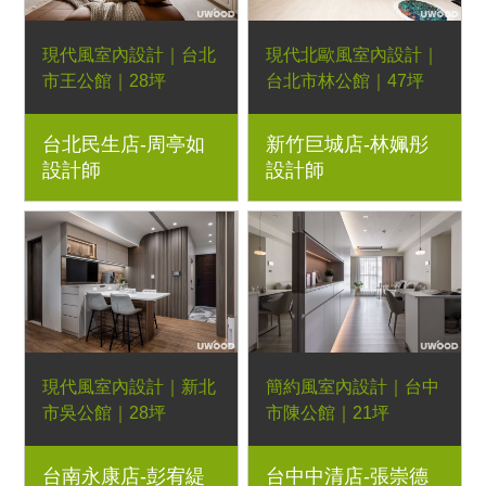
現代風室內設計｜台北
現代北歐風室內設計｜
市王公館｜28坪
台北市林公館｜47坪
3房2廳｜優渥系統櫃、
3房2廳｜優渥系統櫃、
台北民生店-周亭如
新竹巨城店-林姵彤
藝術漆、燈條、仿石紋
Orderfloor超耐磨木地
設計師
設計師
板、格柵板、造型磁
板、歐德濾水器、羅肯
磚、木作線板牆、黑
沙發、日落床架
鏡、鋁方管、百葉窗簾
現代風室內設計｜新北
簡約風室內設計｜台中
市吳公館｜28坪
市陳公館｜21坪
4房2廳｜優渥系統櫃、
3房2廳｜優渥系統櫃、
台南永康店-彭宥緹
台中中清店-張崇德
Orderfloor超耐磨木地
LED燈條、灰鏡