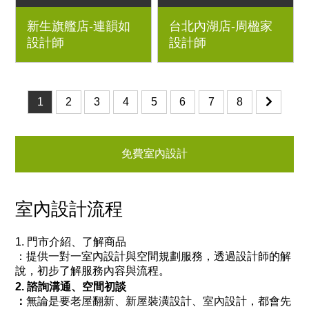
3房2廳｜優渥系統櫃、
透天厝｜優渥系統櫃、
新生旗艦店-連韻如
台北內湖店-周楹家
Orderfloor超耐磨木地
Orderfloor超耐磨木地
設計師
設計師
板、克洛伊床墊、鐵件
板、鐵件烤漆玻璃滑
桌腳、六角花磚、藝術
門、木百葉折門、穀倉
漆、日落實木床架
門、日落床架
1
2
3
4
5
6
7
8
免費室內設計
室內設計流程
1. 門市介紹、了解商品
：
提供一對一室內設計與空間規劃服務，透過設計師的解
說，初步了解服務內容與流程。
2. 諮詢溝通、空間初談
：
無論是要老屋翻新、新屋裝潢設計、室內設計，都會先