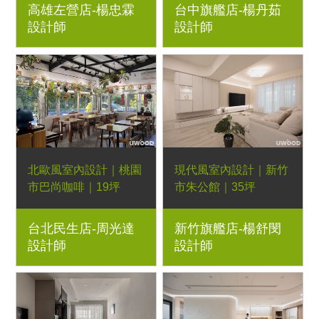
高雄左營店-楊忠霖
台中旗艦店-楊丹茹
雲彩藝術漆、LED燈
烤漆美式線板牆、石英
設計師
設計師
帶、圓弧櫃
石中島、木作線板、
LED燈帶
北歐風室內設計｜桃園
現代風室內設計｜新竹
市巴尚咖啡｜19坪
市朱公館｜35坪
1房2廳｜優渥系統櫃、
3房2廳｜優渥系統櫃、
台北民生店-周光達
新竹旗艦店-楊舒閔
Orderfloor超耐磨木地
燈條、吊燈
設計師
設計師
板、Poti波緹三人座沙
發、Poti一字型沙發、
柚木色恬靜大茶几、經
典多功能邊几、胡桃木
色王子高腳椅、小王子