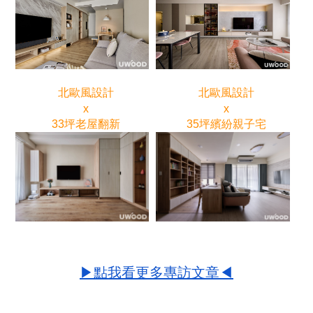
北歐風設計
北歐風設計
x
x
33坪老屋翻新
35坪繽紛親子宅
▶點我看更多專訪文章◀