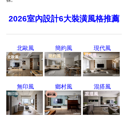
2026室內設計6大裝潢風格推薦
北歐風
簡約風
現代風
無印風
鄉村風
混搭風