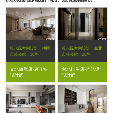
現代風室內設計｜桃園
現代風室內設計｜新北
市賴公館｜30坪
市張公館｜26坪
3房2廳｜優渥系統櫃、
3房2廳｜優渥系統櫃、
文北旗艦店-盧卉敏
台北民生店-周光達
Orderfloor超耐磨架高
藝術漆、鐵藝字樣、
設計師
設計師
木地板、藝術漆、石紋
LED燈條、石紋美耐
大板磚、灰鏡、鐵件玻
板、烤漆玻璃、灰鏡、
璃門、木格柵、隱藏門
鋁框玻璃拉門