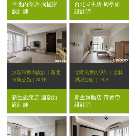
台北內湖店-周楹家
台北民生店-周亭如
Orderfloor超耐磨木地
玻璃屏風、花磚
設計師
設計師
板、恬靜餐桌、恬靜長
凳、小王子餐椅、格柵
餐椅、日落床架、斯曼
特塗料、LED燈條、鐵
件玻璃滑門
無印風室內設計｜新北
北歐風室內設計｜雲林
市吳公館｜30坪
縣謝公館｜18坪
3房2廳｜優渥系統櫃、
3房2廳｜優渥系統櫃.H
新生旗艦店-連韻如
新生旗艦店-黃馨瑩
壁紙、六角花磚、烤漆
型沙發.經典多功能邊
設計師
設計師
玻璃、Orderfloor超耐
几.跳島餐桌.湖濱長凳.
磨木地板、 跳島餐
小王子椅.倚靠床架.小
桌、相遇長凳、brano
城床架.莊園化妝桌.糖
彩色椅
果椅.九宮格櫃