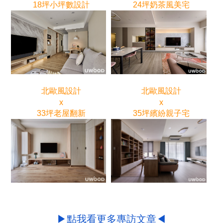
18坪小坪數設計
24坪奶茶風美宅
北歐風設計
北歐風設計
x
x
33坪老屋翻新
35坪繽紛親子宅
▶點我看更多專訪文章◀