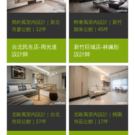
簡約風室內設計｜新北
輕奢風室內設計｜新竹
市廖公館｜12坪
縣朱公館｜45坪
2房1廳｜優渥系統櫃、
4房2廳｜優渥系統櫃、
台北民生店-周光達
新竹巨城店-林姵彤
Orderfloor超耐磨木地
LED燈條、大板磚、
設計師
設計師
板、波緹沙發、藝術漆
Orderfloor超耐磨木地
板
北歐風室內設計｜台北
北歐風室內設計｜桃園
市邱公館｜27坪
市莊公館｜17坪
3房2廳｜優渥系統櫃、
2房2廳｜優渥系統櫃、