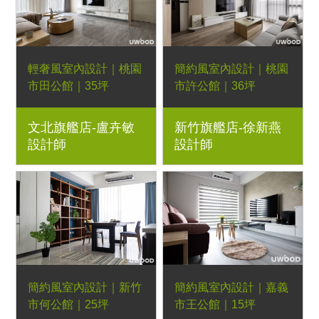
輕奢風室內設計｜桃園
簡約風室內設計｜桃園
市田公館｜35坪
市許公館｜36坪
4房2廳｜優渥系統櫃、
3房2廳｜優渥系統櫃、
文北旗艦店-盧卉敏
新竹旗艦店-徐新燕
Orderfloor超耐磨木地
恬靜餐桌、相遇長椅、
設計師
設計師
板、藝術塗料、石紋美
彩色細扶手餐椅、湖濱
耐板、金屬飾條、玻璃
四抽茶几、日落床架、
木作屏風、跳島餐桌、
波昂沙發、玻璃屏風、
彩色細扶手餐椅、費爾
斯曼特塗料、磁性板
曼3D無重力單人電動
沙發
簡約風室內設計｜新竹
簡約風室內設計｜嘉義
市何公館｜25坪
市王公館｜15坪