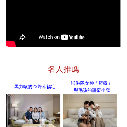
名人推薦
」
啦啦隊女神「籃籃
馬力歐的23坪幸福宅
與毛孩的甜蜜小窩