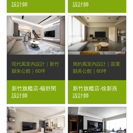
設計師
設計師
組、暮光實木床頭櫃、
板、六角磚、玻璃滑
彩色款細扶手布餐椅、
門、波緹沙發、跳島餐
彩色款彎曲靠背扶手布
桌、彩色扶手餐椅、日
餐椅、貝蒂床墊
落床架、日初床頭櫃、
經典多功能邊几
現代風室內設計｜新竹
簡約風室內設計｜苗栗
縣朱公館｜60坪
縣吳公館｜60坪
透天厝｜優渥系統櫃
3房2廳｜優渥系統櫃、
新竹旗艦店-楊舒閔
新竹旗艦店-徐新燕
司曼特特殊塗料、鐵件
設計師
設計師
玻璃滑門、克洛伊床
墊、穀倉門