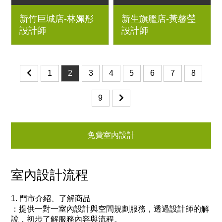
3房2廳｜優渥系統櫃、
2房2廳｜波緹沙發. V
新竹巨城店-林姵彤
新生旗艦店-黃馨瑩
實木共側櫃、抽屜臥榻
字腳三件式造型邊几.
設計師
設計師
床、柚木色梣木餐桌、
糖果椅.小王子餐椅.日
貓抓布彩色椅
落床架.夏綠蒂床墊.丹
麥女孩化妝桌.相遇凳.
好實用收納櫃.凡島書
1
2
3
4
5
6
7
8
桌.單月層櫃.雙月層櫃.
空月層櫃
9
免費室內設計
室內設計流程
1. 門市介紹、了解商品
：
提供一對一室內設計與空間規劃服務，透過設計師的解
說，初步了解服務內容與流程。