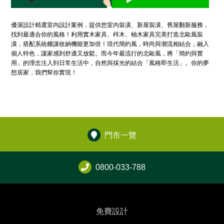
優渥設計精選室內設計案例，提供您室內裝潢、新屋裝潢、舊屋翻新服務，
找到最適合你的風格！利用實木家具、梣木、柚木家具完美打造北歐風裝
潢，搭配系統櫃讓收納機能更加倍！現代簡約風，時尚與潮流相結合，融入
個人特色，讓家感到舒適又放鬆。而今年最流行的北歐風，將「簡約與實
用」的理念注入到日常生活中，自然與採光的結合「風格即生活」。你的夢
想居家，我們幫你實現！
門市一覽
0800-033-788
免費設計