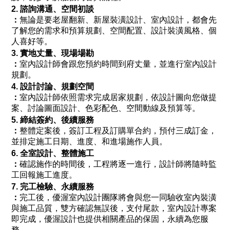
2. 諮詢溝通、空間初談
：
無論是要老屋翻新、新屋裝潢設計、室內設計，都會先
了解您的需求和預算規劃、空間配置、設計裝潢風格、個
人喜好等。
3. 實地丈量、現場場勘
：
室內設計師會跟您預約時間到府丈量，並進行室內設計
規劃。
4. 設計討論、規劃空間
：
室內設計師依照需求完成居家規劃，依設計圖向您做提
案、討論圖面設計、色彩配色、空間動線及預算等。
5. 締結簽約、後續服務
：
整體定案後，簽訂工程及訂購單合約，預付三成訂金，
並排定施工日期、進度、和進場施作人員。
6. 全室設計、整體施工
：
確認施作的時間後，工程將逐一進行，設計師將隨時監
工回報施工進度。
7. 完工檢驗、永續服務
：
完工後，優渥室內設計團隊將會與您一同驗收室內裝潢
與施工品質，雙方確認無誤後，支付尾款，室內設計專案
即完成，優渥設計也提供相關產品的保固，永續為您服
務。