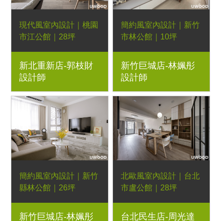
現代風室內設計｜桃園
簡約風室內設計｜新竹
市江公館｜28坪
市林公館｜10坪
3房2廳｜優渥系統櫃、
1房1廳｜優渥系統櫃、
新北重新店-郭枝財
新竹巨城店-林姵彤
司曼特藝術漆、鐵件玻
臥榻床、鐵件玻璃屏風
設計師
設計師
璃滑門
及滑門、烤漆玻璃
簡約風室內設計｜新竹
北歐風室內設計｜台北
縣林公館｜26坪
市盧公館｜28坪
2房1廳｜優渥系統櫃、
3房2廳｜優渥系統櫃、
新竹巨城店-林姵彤
台北民生店-周光達
6呎四抽收納式實木床
Orderfloor超耐磨木地