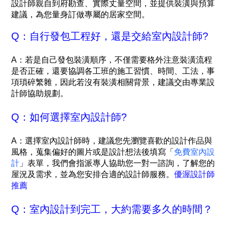
設計師親自到府勘查、實際丈量空間，並提供裝潢與預算
建議，為您量身訂做專屬的居家空間。
Q：自行發包工程好，還是交給室內設計師?
A：若是自己發包裝潢順序，不僅需要格外注意裝潢流程
是否正確，還要協調各工班的施工習慣、時間、工法，事
項瑣碎繁雜，因此若沒有裝潢相關背景，建議交由專業設
計師協助規劃。
Q：如何選擇室內設計師?
A：
選擇室內設計師時，建議您先瀏覽喜歡的設計作品與
風格，蒐集偏好的圖片或是設計想法後填寫「
免費室內設
計
」表單，我們會指派專人協助您一對一諮詢，了解您的
屋況及需求，並為您安排合適的設計師服務。
優渥設計師
推薦
Q：室內設計到完工，大約需要多久的時間？