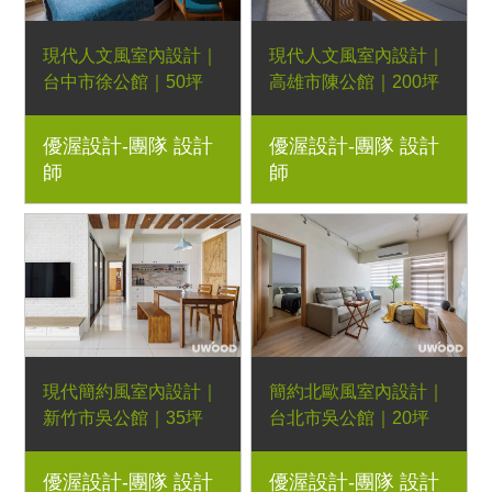
翻新、新屋裝潢
裝潢、全室木地板
現代人文風室內設計｜
現代人文風室內設計｜
台中市徐公館｜50坪
高雄市陳公館｜200坪
4房2廳3衛｜系統櫃、
5房2廳｜系統櫃、柚木
優渥設計-團隊 設計
優渥設計-團隊 設計
紐華克、克洛伊、安娜
沙發、實木床架｜室內
師
師
貝爾、波昂、實木餐
設計、室內裝潢、舊屋
桌、實木餐椅｜室內設
翻新、新屋裝潢、實木
計、室內裝潢、舊屋翻
家具規劃
新、新屋裝潢、實木家
具規劃
現代簡約風室內設計｜
簡約北歐風室內設計｜
新竹市吳公館｜35坪
台北市吳公館｜20坪
3房2廳｜系統櫃、現代
3房2廳｜系統櫃、現代
優渥設計-團隊 設計
優渥設計-團隊 設計
沙發、實木餐桌、實木
沙發、梣木實木休閒