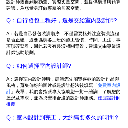
設計師親自到府勘查、實際丈量空間，並提供裝潢與預算
建議，為您量身訂做專屬的居家空間。
Q：自行發包工程好，還是交給室內設計師?
A：若是自己發包裝潢順序，不僅需要格外注意裝潢流程
是否正確，還要協調各工班的施工習慣、時間、工法，事
項瑣碎繁雜，因此若沒有裝潢相關背景，建議交由專業設
計師協助規劃。
Q：如何選擇室內設計師?
A：
選擇室內設計師時，建議您先瀏覽喜歡的設計作品與
風格，蒐集偏好的圖片或是設計想法後填寫「
免費室內設
計
」表單，我們會指派專人協助您一對一諮詢，了解您的
屋況及需求，並為您安排合適的設計師服務。
優渥設計師
推薦
Q：室內設計到完工，大約需要多久的時間？