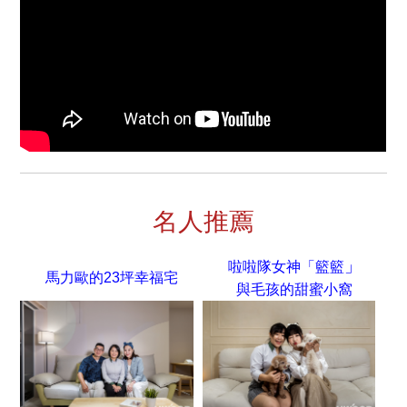
名人推薦
」
啦啦隊女神「籃籃
馬力歐的23坪幸福宅
與毛孩的甜蜜小窩