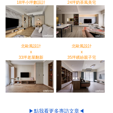
18坪小坪數設計
24坪奶茶風美宅
北歐風設計
北歐風設計
x
x
33坪老屋翻新
35坪繽紛親子宅
▶點我看更多專訪文章◀