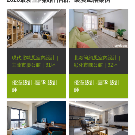
現代北歐風室內設計｜
北歐簡約風室內設計｜
宜蘭市廖公館｜31坪
彰化市陳公館｜32坪
3房1廳｜現代沙發、湖
3房2廳｜系統櫃、訂製
優渥設計-團隊 設計
優渥設計-團隊 設計
濱四抽大茶几、積木層
衣櫃、好實用收納櫃、
師
師
板、梣木格柵餐椅、王
電視櫃、現代沙發、湖
子高腳椅、浮島餐桌、
濱四抽大茶几、騎士邊
浮島長凳、日初床頭
几、跳島餐桌、湖濱長
櫃、暮光床頭櫃、國王
凳、丹麥女孩化妝桌、
單椅、實木衣櫃、實木
柚木子母床、梣木X腳
餐椅、實木床架｜室內
書桌、實木床架｜室內
設計、室內裝潢、舊屋
設計、室內裝潢、新屋