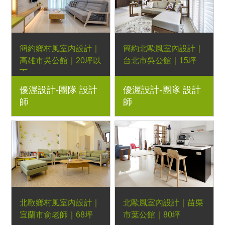
屋裝潢、實木家具規劃
簡約鄉村風室內設計｜
簡約北歐風室內設計｜
高雄市吳公館｜20坪以
台北市吳公館｜15坪
下
1房1廳｜小織沙發與腳
優渥設計-團隊 設計
優渥設計-團隊 設計
系統櫃、長方收納茶
踏、格柵邊几、共側客
師
師
几、彎曲靠背扶手皮座
製化書櫃、單抽收納床
墊椅 、北歐長餐椅、
頭櫃、D款床架、雅典
格柵邊几、蘇珊娜現代
娜床墊、涼感膠棉枕、
沙發｜小坪數規劃、室
百葉衣櫃、客製化書架
內設計、室內裝潢、舊
｜小坪數規劃、室內設
屋翻新、新屋裝潢、實
計、室內裝潢、舊屋翻
木家具規劃
新、新屋裝潢、實木家
具規劃
北歐鄉村風室內設計｜
北歐風室內設計｜苗栗
宜蘭市俞老師｜68坪
市葉公館｜80坪