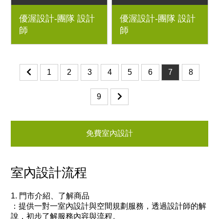
4房2廳｜系統櫃、Ｈ型
4房2廳3衛｜室內設
優渥設計-團隊 設計
優渥設計-團隊 設計
梣木沙發與腳踏、開放
計、室內裝潢、舊屋翻
師
師
雙抽電視櫃、雙V腳餐
新、新屋裝潢、實木家
桌、簡約雙人床架、梣
具規劃
木書桌、梣木彩色椅｜
室內設計、室內裝潢、
1
2
3
4
5
6
7
8
舊屋翻新、新屋裝潢、
實木家具規劃
9
免費室內設計
室內設計流程
1. 門市介紹、了解商品
：
提供一對一室內設計與空間規劃服務，透過設計師的解
說，初步了解服務內容與流程。