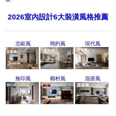
2026室內設計6大裝潢風格推薦
北歐風
簡約風
現代風
無印風
鄉村風
混搭風