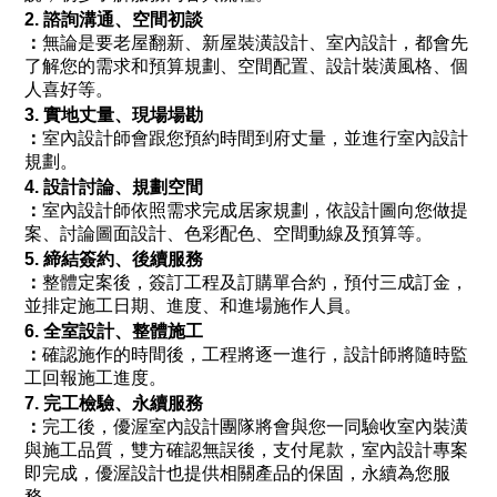
2. 諮詢溝通、空間初談
：
無論是要老屋翻新、新屋裝潢設計、室內設計，都會先
了解您的需求和預算規劃、空間配置、設計裝潢風格、個
人喜好等。
3. 實地丈量、現場場勘
：
室內設計師會跟您預約時間到府丈量，並進行室內設計
規劃。
4. 設計討論、規劃空間
：
室內設計師依照需求完成居家規劃，依設計圖向您做提
案、討論圖面設計、色彩配色、空間動線及預算等。
5. 締結簽約、後續服務
：
整體定案後，簽訂工程及訂購單合約，預付三成訂金，
並排定施工日期、進度、和進場施作人員。
6. 全室設計、整體施工
：
確認施作的時間後，工程將逐一進行，設計師將隨時監
工回報施工進度。
7. 完工檢驗、永續服務
：
完工後，優渥室內設計團隊將會與您一同驗收室內裝潢
與施工品質，雙方確認無誤後，支付尾款，室內設計專案
即完成，優渥設計也提供相關產品的保固，永續為您服
務。