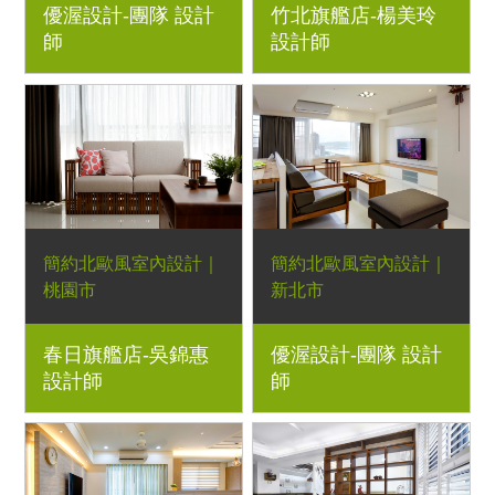
優渥設計-團隊 設計
竹北旗艦店-楊美玲
發、V字腳造型茶几、
柵柚木茶几、柚木電視
師
設計師
弧面造型餐桌、梣木長
櫃、柚木餐桌、柚木餐
餐椅、梣木彩色椅、L
椅、柚木椅凳、多功能
型梣木造型椅、布面造
邊几、實木衣櫃、柚木
型梣木床架｜室內設
斗櫃、柚木收納式床
計、室內裝潢、舊屋翻
架、實木床頭櫃、柚木
新、新屋裝潢、實木家
三抽書桌、柚木書櫃｜
具規劃
室內設計、室內裝潢、
舊屋翻新、全室木地板
簡約北歐風室內設計｜
簡約北歐風室內設計｜
桃園市
新北市
格柵雙人、三人柚木實
系統櫃、柚木沙發、柚
春日旗艦店-吳錦惠
優渥設計-團隊 設計
木沙發、柚木餐椅、原
木長凳、柚木邊几、柚
設計師
師
木桌板餐桌、原木長
木書桌、柚木單椅、柚
凳、柚木收納式床架、
木邊櫃｜室內設計、室
柚木造型式床架、梣木
內裝潢、舊屋翻新、新
化妝台｜室內設計、室
屋裝潢、實木家具規劃
內裝潢、舊屋翻新、新