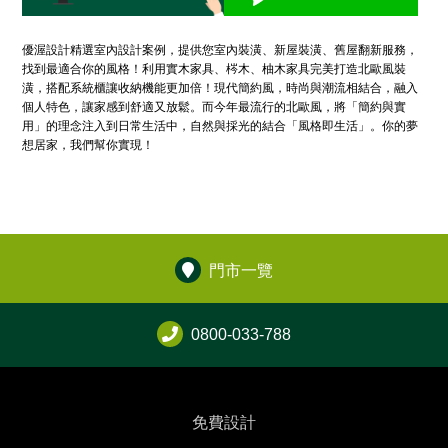
優渥設計精選室內設計案例，提供您室內裝潢、新屋裝潢、舊屋翻新服務，
找到最適合你的風格！利用實木家具、梣木、柚木家具完美打造北歐風裝
潢，搭配系統櫃讓收納機能更加倍！現代簡約風，時尚與潮流相結合，融入
個人特色，讓家感到舒適又放鬆。而今年最流行的北歐風，將「簡約與實
用」的理念注入到日常生活中，自然與採光的結合「風格即生活」。你的夢
想居家，我們幫你實現！
門市一覽
0800-033-788
免費設計