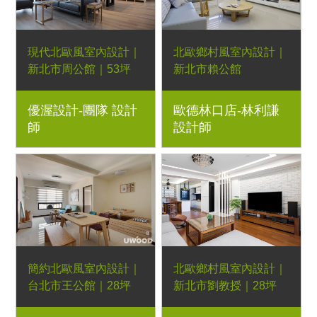
潢、實木家具規劃
現代北歐風室內設計｜
北歐鄉村風室內設計｜
新北市周公館｜53坪
新北市賴公館
系統櫃、金絲柚木桌
系統櫃、梣木床架、梣
優渥設計-團隊 設計
歐德林口店-林利謙
板、共側書櫃、餐櫃、
木床頭櫃、梣木餐椅｜
師
設計師
斗櫃、餐桌、梣木彩色
室內設計、室內裝潢、
椅、樹型彩繪茶几、北
舊屋翻新、新屋裝潢、
歐多功能邊几托盤｜室
實木家具規劃
內設計、室內裝潢、舊
屋翻新、新屋裝潢、實
木家具規劃
簡約北歐風室內設計｜
北歐鄉村風室內設計｜
台北市王公館｜28坪
新北市劉教授｜28坪
系統櫃、帕瑪現代沙
系統櫃、現代沙發、格