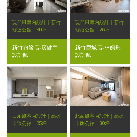
現代風室內設計｜新竹
現代風室內設計｜新竹
縣連公館｜30坪
縣潘公館｜26坪
3房2廳｜優渥系統櫃、
4房2廳｜優渥系統櫃、
新竹旗艦店-廖健宇
新竹巨城店-林姵彤
大板磚
小蜻蜓床架、經典多功
設計師
設計師
能邊几、玻璃屏風
日系風室內設計｜高雄
北歐風室內設計｜高雄
市陳公館｜25坪
市劉公館｜30坪
3房2廳｜優渥系統櫃、
3房2廳｜優渥系統櫃、