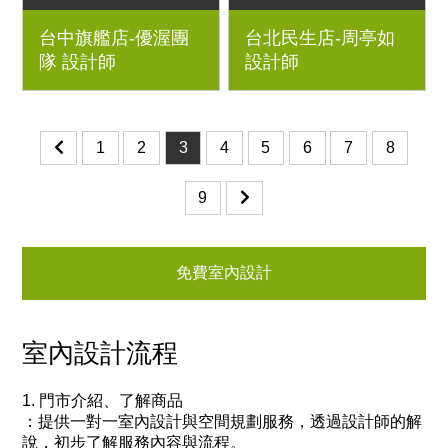
4房2廳｜優渥系統櫃、
2房2廳｜優渥系統櫃、
台中旗艦店-優渥團
台北民生店-周亭如
文化石、烤漆玻璃、
藝術漆、洞洞板、 軌
隊 設計師
設計師
Orderfloor超耐磨木地
道燈
板
1
2
3
4
5
6
7
8
9
免費室內設計
室內設計流程
1. 門市介紹、了解商品
：
提供一對一室內設計與空間規劃服務，透過設計師的解
說，初步了解服務內容與流程。