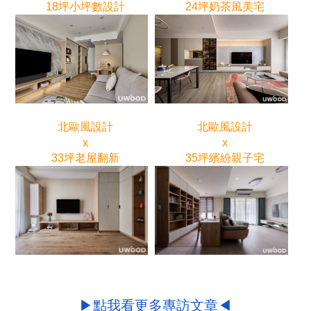
18坪小坪數設計
24坪奶茶風美宅
北歐風設計
北歐風設計
x
x
33坪老屋翻新
35坪繽紛親子宅
▶點我看更多專訪文章◀