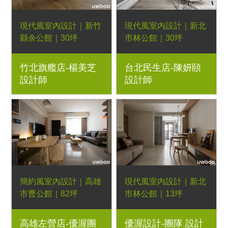
現代風室內設計｜新竹
現代風室內設計｜新北
縣余公館｜30坪
市林公館｜30坪
3房2廳｜優渥系統櫃、
3房2廳｜優渥系統櫃、
竹北旗艦店-楊美芝
台北民生店-陳妍頤
木百葉窗、恬靜餐桌、
霧面陶板、金屬線條、
設計師
設計師
細扶手餐椅、歐德特羅
隱藏門鏡面、夏綠蒂床
斯床架、安琪拉床墊、
墊、日落床架
倚靠床架、克洛伊床墊
簡約風室內設計｜高雄
現代風室內設計｜新北
市曹公館｜82坪
市林公館｜13坪
透天厝｜波緹一字型沙
2房2廳｜優渥系統櫃、
高雄左營店-優渥團
優渥設計-團隊 設計
發、波緹腳踏、彩色椅
Orderfloor超耐磨木地