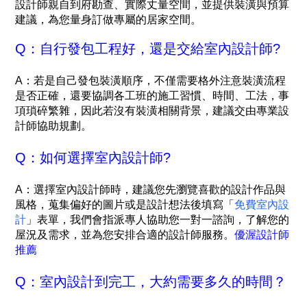
設計師親自到府勘查、實際丈量空間，並提供裝潢與預算
建議，為您量身訂做專屬的居家空間。
Q：自行發包工程好，還是交給室內設計師?
A：若是自己發包裝潢順序，不僅需要格外注意裝潢流程
是否正確，還要協調各工班的施工習慣、時間、工法，事
項瑣碎繁雜，因此若沒有裝潢相關背景，建議交由專業設
計師協助規劃。
Q：如何選擇室內設計師?
A：
選擇室內設計師時，建議您先瀏覽喜歡的設計作品與
風格，蒐集偏好的圖片或是設計想法後填寫「
免費室內設
計
」表單，我們會指派專人協助您一對一諮詢，了解您的
屋況及需求，並為您安排合適的設計師服務。
優渥設計師
推薦
Q：室內設計到完工，大約需要多久的時間？