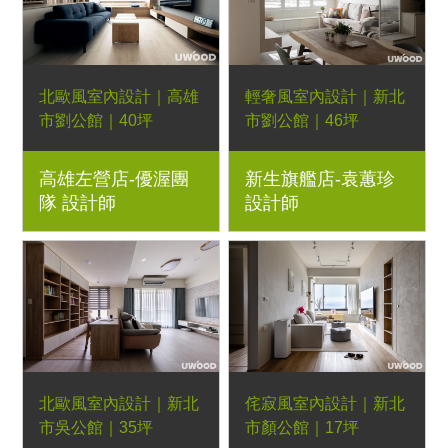
北歐風室內設計｜高雄
輕奢風室內設計｜新北
市劉公館｜40坪
市劉公館｜46坪
透天厝｜優渥系統櫃、
4房2廳｜優渥系統櫃、
高雄左營店-優渥團
新生旗艦店-袁蕙珍
Orderfloor超耐磨木地
藝術漆、鐵件玻璃屏
隊 設計師
設計師
板、日落床架、如茵餐
風、木貼皮、陶板、
桌、戴帽小王子餐椅、
LED燈
大月彎茶几、優渥床
墊、梣木休閒椅
北歐風室內設計｜新北
侘寂風室內設計｜新北
市吳公館｜35坪
市顏公館｜17坪