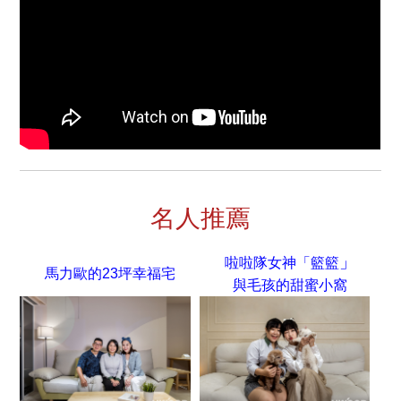
名人推薦
」
啦啦隊女神「籃籃
馬力歐的23坪幸福宅
與毛孩的甜蜜小窩