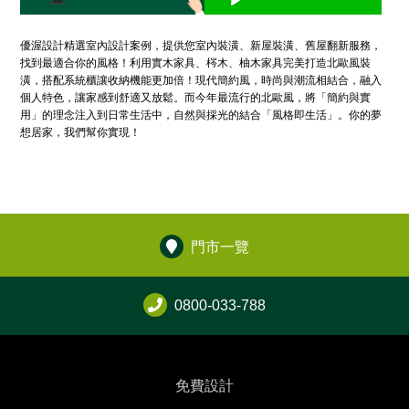
優渥設計精選室內設計案例，提供您室內裝潢、新屋裝潢、舊屋翻新服務，
找到最適合你的風格！利用實木家具、梣木、柚木家具完美打造北歐風裝
潢，搭配系統櫃讓收納機能更加倍！現代簡約風，時尚與潮流相結合，融入
個人特色，讓家感到舒適又放鬆。而今年最流行的北歐風，將「簡約與實
用」的理念注入到日常生活中，自然與採光的結合「風格即生活」。你的夢
想居家，我們幫你實現！
門市一覽
0800-033-788
免費設計