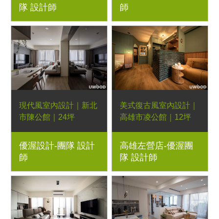
隊 設計師
師
(寵物)、經典長方四抽
板、鐵件玻璃滑門、木
大茶几、暮光床頭櫃、
百葉折門
月灣床頭櫃、相遇實木
六斗櫃、恬靜餐桌
120CM、恬靜長凳、
共側書櫃、日落實木床
架、貝蒂床墊
現代風室內設計｜新北
美式復古風室內設計｜
市陳公館｜24坪
高雄市凌公館｜12坪
3房2廳｜優渥系統櫃、
1房1廳｜優渥系統櫃、
優渥設計-團隊 設計
高雄左營店-優渥團
Orderfloor超耐磨木地
好實用櫃、倚靠床架、
師
隊 設計師
板、藝術漆、灰鏡、小
梣木X型書桌、籮莎琳
蜻蜓掀床
床墊、布款彩色椅、
Orderfloor超耐磨木地
板、木百業窗簾、玻璃
木作隔屏、廚具門板.