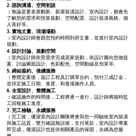
2. 諮詢溝通、空間初談
：
無論是要老屋翻新、新屋裝潢設計、室內設計，都會先
了解您的需求和預算規劃、空間配置、設計裝潢風格、個
人喜好等。
3. 實地丈量、現場場勘
：
室內設計師會跟您預約時間到府丈量，並進行室內設計
規劃。
4. 設計討論、規劃空間
：
室內設計師依照需求完成居家規劃，依設計圖向您做提
案、討論圖面設計、色彩配色、空間動線及預算等。
5. 締結簽約、後續服務
：
整體定案後，簽訂工程及訂購單合約，預付三成訂金，
並排定施工日期、進度、和進場施作人員。
6. 全室設計、整體施工
：
確認施作的時間後，工程將逐一進行，設計師將隨時監
工回報施工進度。
7. 完工檢驗、永續服務
：
完工後，優渥室內設計團隊將會與您一同驗收室內裝潢
與施工品質，雙方確認無誤後，支付尾款，室內設計專案
即完成，優渥設計也提供相關產品的保固，永續為您服
務。