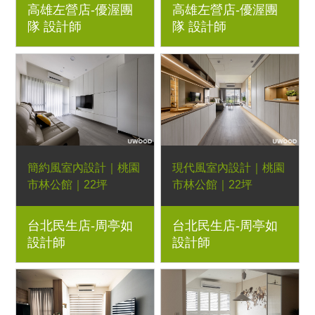
高雄左營店-優渥團
高雄左營店-優渥團
Orderfloor超耐磨木地
Orderfloor超耐磨木地
隊 設計師
隊 設計師
板、特殊司曼特塗料、
板、特殊司曼特塗料、
鋁框推拉門、鏡面玻
鏡面玻璃、湖岸實木茶
璃、布款彩色椅
几、布款彩色椅、蒙布
朗半牛皮一字型、恬靜
實木餐桌、共側書櫃、
相遇實木六斗櫃
簡約風室內設計｜桃園
現代風室內設計｜桃園
市林公館｜22坪
市林公館｜22坪
2房2廳｜優渥系統櫃、
3房2廳｜優渥系統櫃、
台北民生店-周亭如
台北民生店-周亭如
鐵件玻璃拉門、SPC石
Orderfloor超耐磨木地
設計師
設計師
塑地板、特殊塗料浴室
板、波緹一字型沙發