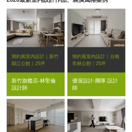
簡約風室內設計｜新竹
簡約風室內設計｜台南
縣江公館｜25坪
市林公館｜25坪
3房2廳｜優渥系統櫃、
3房2廳｜優渥系統櫃、
新竹旗艦店-林聖倫
優渥設計-團隊 設計
優渥比利時木地板、六
優渥比利時木地板、木
設計師
師
角磚、LED燈條
作格柵