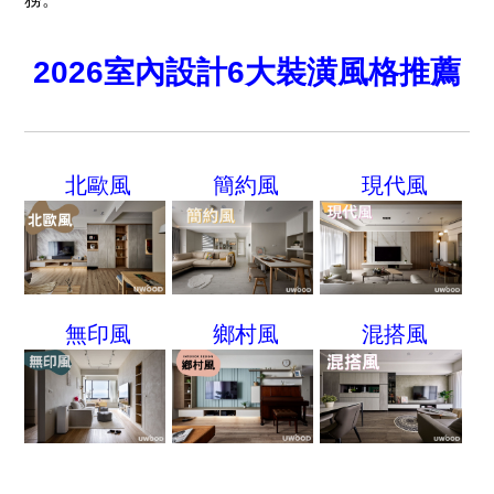
2026室內設計6大裝潢風格推薦
北歐風
簡約風
現代風
無印風
鄉村風
混搭風