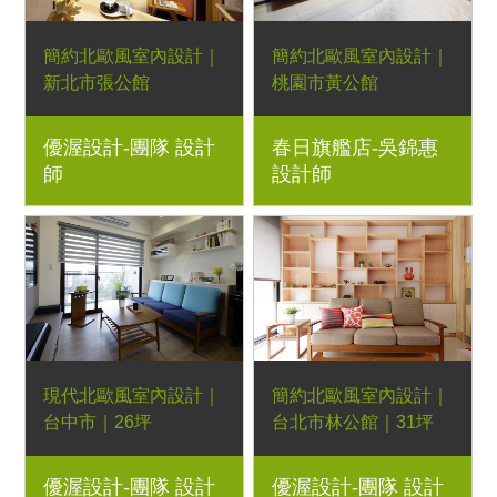
簡約北歐風室內設計｜
簡約北歐風室內設計｜
新北市張公館
桃園市黃公館
系統櫃、H型梣木沙
2房1廳｜系統櫃、柚木
優渥設計-團隊 設計
春日旗艦店-吳錦惠
發、柚木格柵大茶几、
餐桌、柚木餐椅、柚木
師
設計師
柚木雙抽床頭櫃、柚木
邊几、柚木書架｜室內
雙人床架｜室內設計、
設計、室內裝潢、舊屋
室內裝潢、舊屋翻新、
翻新、新屋裝潢、實木
新屋裝潢、實木家具規
家具規劃
劃
現代北歐風室內設計｜
簡約北歐風室內設計｜
台中市｜26坪
台北市林公館｜31坪
3房2廳｜系統櫃、柚木
3房2廳｜系統櫃、彎曲
優渥設計-團隊 設計
優渥設計-團隊 設計
餐桌、柚木餐椅、柚木
扶手柚木沙發、雜誌款