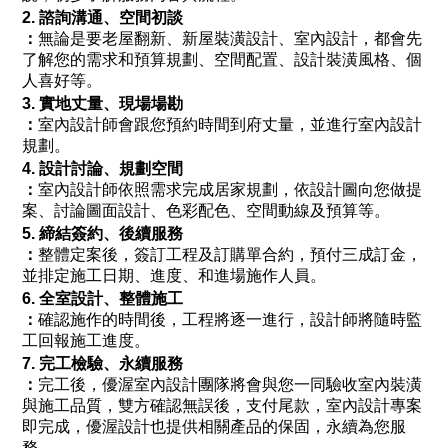
2. 諮詢溝通、空間初談
：
無論是要老屋翻新、新屋裝潢設計、室內設計，都會先
了解您的需求和預算規劃、空間配置、設計裝潢風格、個
人喜好等。
3. 實地丈量、現場場勘
：
室內設計師會跟您預約時間到府丈量，並進行室內設計
規劃。
4. 設計討論、規劃空間
：
室內設計師依照需求完成居家規劃，依設計圖向您做提
案、討論圖面設計、色彩配色、空間動線及預算等。
5. 締結簽約、後續服務
：
整體定案後，簽訂工程及訂購單合約，預付三成訂金，
並排定施工日期、進度、和進場施作人員。
6. 全室設計、整體施工
：
確認施作的時間後，工程將逐一進行，設計師將隨時監
工回報施工進度。
7. 完工檢驗、永續服務
：
完工後，優渥室內設計團隊將會與您一同驗收室內裝潢
與施工品質，雙方確認無誤後，支付尾款，室內設計專案
即完成，優渥設計也提供相關產品的保固，永續為您服
務。