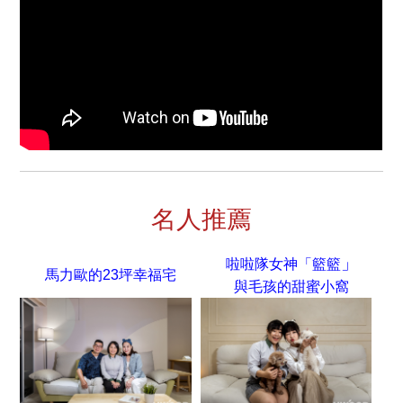
名人推薦
」
啦啦隊女神「籃籃
馬力歐的23坪幸福宅
與毛孩的甜蜜小窩