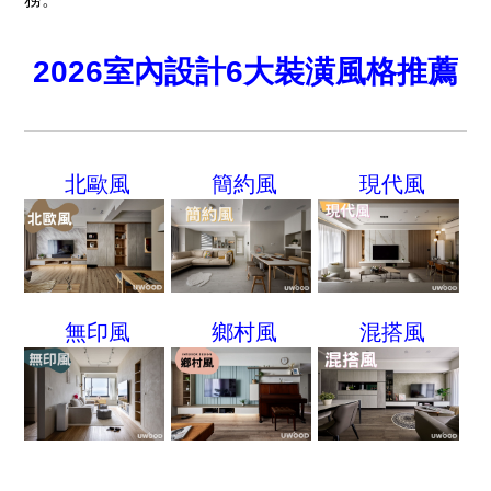
2026室內設計6大裝潢風格推薦
北歐風
簡約風
現代風
無印風
鄉村風
混搭風