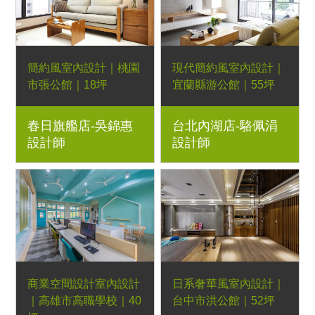
櫃｜室內設計、室內裝
潢、舊屋翻新、新屋裝
潢、實木家具規劃
簡約風室內設計｜桃園
現代簡約風室內設計｜
市張公館｜18坪
宜蘭縣游公館｜55坪
系統櫃、實木床架、實
2房2廳｜梣木餐桌、餐
春日旗艦店-吳錦惠
台北內湖店-駱佩涓
木沙發、收納櫃、實木
椅、邊几、茶几、實木
設計師
設計師
托盤｜小坪數規劃、實
衣櫃｜室內設計、室內
木家具規劃、室內設
裝潢、舊屋翻新、新屋
計、室內裝潢、舊屋翻
裝潢、實木家具規劃
新、新屋裝潢
商業空間設計室內設計
日系奢華風室內設計｜
｜高雄市高職學校｜40
台中市洪公館｜52坪