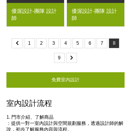
坪
3房2廳｜木作裝潢、電
優渥設計-團隊 設計
優渥設計-團隊 設計
梣木實木單椅｜室內設
視牆石材、藝術花窗、
師
師
計、室內裝潢、舊屋翻
壁面造型｜室內設計、
新、新屋裝潢、實木家
室內裝潢、舊屋翻新、
具規劃
新屋裝潢、實木家具規
劃
1
2
3
4
5
6
7
8
9
免費室內設計
室內設計流程
1. 門市介紹、了解商品
：
提供一對一室內設計與空間規劃服務，透過設計師的解
說，初步了解服務內容與流程。