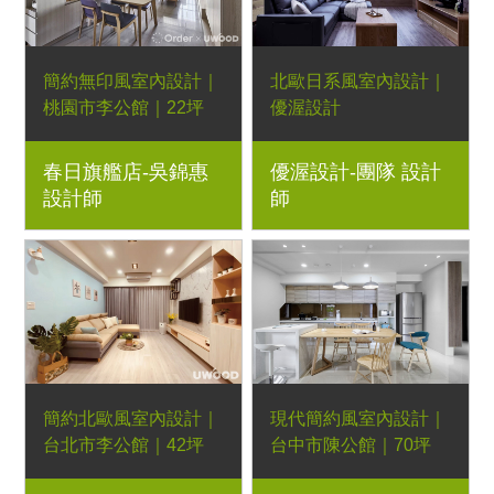
地板
簡約無印風室內設計｜
北歐日系風室內設計｜
桃園市李公館｜22坪
優渥設計
3房2廳｜系統櫃、H款
湖濱四抽電視櫃、大月
春日旗艦店-吳錦惠
優渥設計-團隊 設計
實木床架、Burano彩
彎茶几、奧丁現代沙發
設計師
師
色椅、弧面四邊斜角造
｜小坪數規劃、室內設
型實木餐桌、長方收納
計、室內規劃、新屋裝
四抽實木茶几｜小坪數
潢、實木家具規劃
規劃、實木家具規劃、
居家裝潢、新屋規劃
簡約北歐風室內設計｜
現代簡約風室內設計｜
台北市李公館｜42坪
台中市陳公館｜70坪
3房2廳 | 優渥系統櫃、
4房2廳｜系統櫃、梣木