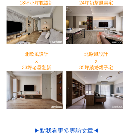
18坪小坪數設計
24坪奶茶風美宅
北歐風設計
北歐風設計
x
x
33坪老屋翻新
35坪繽紛親子宅
▶點我看更多專訪文章◀