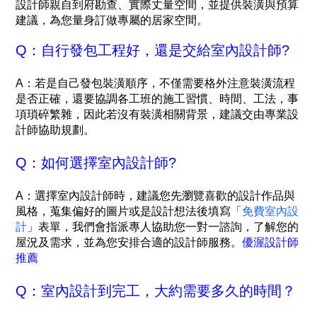
設計師親自到府勘查、實際丈量空間，並提供裝潢與預算
建議，為您量身訂做專屬的居家空間。
Q：自行發包工程好，還是交給室內設計師?
A：若是自己發包裝潢順序，不僅需要格外注意裝潢流程
是否正確，還要協調各工班的施工習慣、時間、工法，事
項瑣碎繁雜，因此若沒有裝潢相關背景，建議交由專業設
計師協助規劃。
Q：如何選擇室內設計師?
A：
選擇室內設計師時，建議您先瀏覽喜歡的設計作品與
風格，蒐集偏好的圖片或是設計想法後填寫「
免費室內設
計
」表單，我們會指派專人協助您一對一諮詢，了解您的
屋況及需求，並為您安排合適的設計師服務。
優渥設計師
推薦
Q：室內設計到完工，大約需要多久的時間？