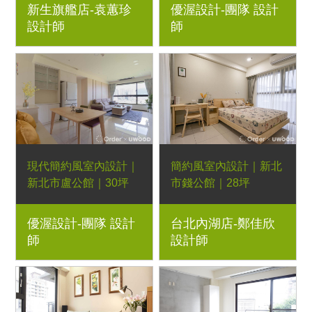
新生旗艦店-袁蕙珍
優渥設計-團隊 設計
Order floor超耐磨地板
餐桌椅、梣木床架床頭
設計師
師
櫃、現代沙發、床墊、
優渥床墊｜室內設計、
室內裝潢、舊屋翻新、
新屋裝潢、實木家具規
劃
現代簡約風室內設計｜
簡約風室內設計｜新北
新北市盧公館｜30坪
市錢公館｜28坪
4房2廳｜系統櫃、現代
3房2廳｜系統櫃、彎曲
優渥設計-團隊 設計
台北內湖店-鄭佳欣
沙發、實木餐椅、布款
扶手實木沙發、如茵餐
師
設計師
彩色椅、弧面四邊斜角
桌、浮島長凳、小王子
造型實木餐桌、泡芙椅
餐椅、貝蒂床墊、北歐
｜室內設計、室內裝
多功能邊几托盤、暮光
潢、舊屋翻新、新屋裝
床頭櫃、安徒生書桌、
潢、實木家具規劃
倚靠床架、優渥訂製衣