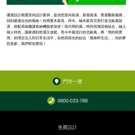
優渥設計精選室內設計案例，提供您室內裝潢、新屋裝潢、舊屋翻新服務，
找到最適合你的風格！利用實木家具、梣木、柚木家具完美打造北歐風裝
潢，搭配系統櫃讓收納機能更加倍！現代簡約風，時尚與潮流相結合，融入
個人特色，讓家感到舒適又放鬆。而今年最流行的北歐風，將「簡約與實
用」的理念注入到日常生活中，自然與採光的結合「風格即生活」。你的夢
想居家，我們幫你實現！
門市一覽
0800-033-788
免費設計