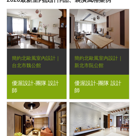
簡約北歐風室內設計｜
簡約北歐風室內設計｜
台北市魏公館
新北市阮公館
梣木靠牆書架、柚木斜
系統櫃、雜誌款梣木大
優渥設計-團隊 設計
優渥設計-團隊 設計
背扶手沙發、柚木 Y腳
茶几、梣木細扶手椅、
師
師
長方形餐桌、柚木Y腳
梣木彎曲靠背椅、梣木
長方形茶几、柚木細扶
細腳長方形餐桌｜室內
手椅、柚木長凳、柚木
設計、室內裝潢、舊屋
開放式書架｜小坪數規
翻新、新屋裝潢、實木
劃、室內設計、室內裝
家具規劃
潢、舊屋翻新、新屋裝
潢、實木家具規劃