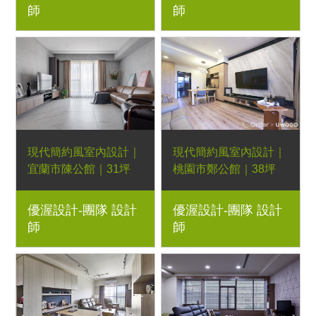
師
師
長凳、梣木搖椅、柚木
柚木茶几、設計師梣木
床架、柚木床頭櫃、柚
休閒椅、梣木格柵餐
木沙發、柚木邊几、柚
椅、梣木腳長方形餐
木茶几｜室內設計、室
桌、雙抽大邊柚木櫃、
內裝潢、舊屋翻新、新
H款柚木床架｜室內設
屋裝潢、實木家具規劃
計、室內裝潢、舊屋翻
新、新屋裝潢、實木家
具規劃
現代簡約風室內設計｜
現代簡約風室內設計｜
宜蘭市陳公館｜31坪
桃園市鄭公館｜38坪
3房2廳｜系統櫃、進口
3房2廳｜系統櫃、跳島
優渥設計-團隊 設計
優渥設計-團隊 設計
沙發｜新屋裝修、實木
餐桌、北歐多功能邊几
師
師
家具規劃、全室木地板
托盤、彩色款細扶手合
採用
成皮餐椅、彩色款彎曲
靠背扶手合成皮餐椅｜
室內設計、室內裝潢、
舊屋翻新、新屋裝潢、
實木家具規劃、全室木