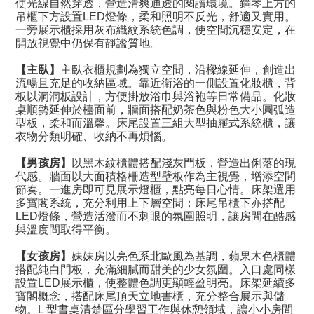
使光線自然穿透，營造清爽通透的閱讀環境。鋼琴上方的
吊櫃下方設置LED燈條，柔和照明不反光，舒適又實用。
一旁展示櫃採用灰布織紋系統色調，使空間沉穩安定，在
開放視覺中仍保有靜謐質地。
【主臥】
主臥衣櫃規劃為獨立空間，沿樑線延伸，創造出
流暢且充足的收納區域。靠近衛浴的一側設置化妝櫃，背
板以洞洞板設計，方便掛放浴巾與浴袍等日常備品。化妝
桌順勢延伸於檯面前，牆面搭配奶茶色與粉色大小圓弧造
型板，柔和而溫馨。床尾設置三組大型抽屜式系統櫃，讓
衣物分類明確、收納不再煩惱。
【男孩房】
以黑木紋櫃體搭配淺灰門板，營造出俐落的現
代感。牆面以大面積格柵造型壁板作為主視覺，增添空間
節奏。一進房即可見展示燈櫃，點亮每日心情。床架選用
多寶閣系統，充分利用上下層空間；床尾吊櫃下亦搭配
LED燈條，營造活潑而不刺眼的氛圍照明，讓房間在酷感
與溫度間取得平衡。
【女孩房】
妹妹房以亮色系北歐風為基調，蘋果木色櫃體
搭配純白門板，充滿細膩而甜美的少女氛圍。入口處同樣
設置LED展示櫃，使整體色調更顯輕盈明亮。床架延續多
寶閣概念，搭配床尾頂天立地書櫃，充分整合展示與儲
物。L 型書桌清楚區分學習工作與休憩領域，讓小小房間