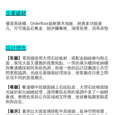
主要建材
優渥系統櫃、Orderfloor超耐磨木地板、經典多功能邊
几、可可微晶石餐桌、朗伊爾餐椅、湖濱長凳、貝蒂床墊
設計理念
【客廳】
電視牆使用大理石紋板材，搭配金銅線條勾勒立
面，展現大器又優雅的視覺焦點。一旁的展示櫃與收納櫃
與餐邊櫃採相同系統色調，前後一致的設計語彙讓公共空
間更顯協調。光線沿著牆面紋理游走，使客廳在日夜之間
呈現不同的質感層次。
【餐廳】
餐邊櫃中段牆面鋪上石紋貼皮，大理石紋檯面隨
光線折射出細緻紋理，讓用餐區在簡約基調中多了一絲輕
奢感。整體色系與公共區域相互呼應，使就餐氛圍更顯柔
和與自在。
【書房】
書房以大面玻璃搭配半高矮牆，延伸空間視覺，