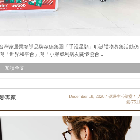
，台灣家居業領導品牌歐德集團「手護星願」耶誕禮物募集活動仍
與「世界和平會」與「小胖威利病友關懷協會...
閱讀全文
December 18, 2020 / 優渥生活學堂 / 
能變專家
氣(7511