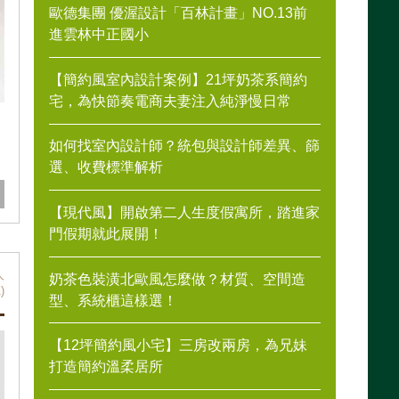
歐德集團 優渥設計「百林計畫」NO.13前
進雲林中正國小
【簡約風室內設計案例】21坪奶茶系簡約
宅，為快節奏電商夫妻注入純淨慢日常
如何找室內設計師？統包與設計師差異、篩
選、收費標準解析
【現代風】開啟第二人生度假寓所，踏進家
門假期就此展開！
人
奶茶色裝潢北歐風怎麼做？材質、空間造
)
型、系統櫃這樣選！
【12坪簡約風小宅】三房改兩房，為兄妹
打造簡約溫柔居所