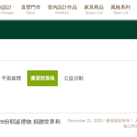
內設計
直營門市
室內設計作品
家具商品
風格系列
or Design
Store
Portfolio
Space List
Style List
平面媒體
優渥部落格
公益活動
December 25, 2020 / 優渥最新報導 / 
28份耶誕禮物 捐贈世界和
氣(1991