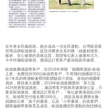
近年來全民瘋路跑，跑步成為一項全民運動。台灣家居業
領導品牌歐德傢俱，提供消費者全系列獲「綠建材標章」
板材、安心健康的居家品質，期望每位家人健康有活力。
今年特邀歐德傢俱、優渥設計舊客戶參加路跑享健康。
歐德集團感謝舊客戶，自2018年舉辦「德國啤酒節-歐德
之夜」免費招待300位歐德舊客戶，不用飛到德國就可以
在7米高的啤酒帳篷裡同歡體驗原汁原味、道地的德國啤
酒節，獲得廣大迴響；2019年歐德集團贊助「第七屆
ADA慈善聖誕路跑」，邀請舊客戶路跑享健康做公益，只
要是歐德傢俱、優渥設計舊客戶，「每位參賽者捐款200
元，歐德幫您付報名費1000元」，捐款及報名費將全數
捐贈給台東「孩子的書屋」以及「小草書屋」的孩童們，
關懷偏鄉學童教育及成長，歐德集團把對運動的熱忱轉化