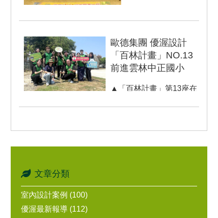
歐德歡慶20週年海外
大集合!800人擠爆日
本大津王子大飯店 台
歐德集團 優渥設計
灣家居領導品牌歐
「百林計畫」NO.13
德...
前進雲林中正國小
▲「百林計畫」第13座在
雲林，由歐德傢俱總經理
陳國甫(前排右一)率領團
隊與中正國小全校師生及
各...
文章分類
室內設計案例 (100)
優渥最新報導 (112)