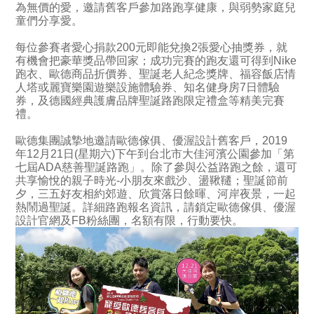
為無價的愛，邀請舊客戶參加路跑享健康，與弱勢家庭兒
童們分享愛。
每位參賽者愛心捐款200元即能兌換2張愛心抽獎券，就
有機會把豪華獎品帶回家；成功完賽的跑友還可得到Nike
跑衣、歐德商品折價券、聖誕老人紀念獎牌、福容飯店情
人塔或麗寶樂園遊樂設施體驗券、知名健身房7日體驗
券，及德國經典護膚品牌聖誕路跑限定禮盒等精美完賽
禮。
歐德集團誠摯地邀請歐德傢俱、優渥設計舊客戶，2019
年12月21日(星期六)下午到台北市大佳河濱公園參加「第
七屆ADA慈善聖誕路跑」。除了參與公益路跑之餘，還可
共享愉悅的親子時光-小朋友來戲沙、盪鞦韆；聖誕節前
夕，三五好友相約郊遊、欣賞落日餘暉、河岸夜景，一起
熱鬧過聖誕。詳細路跑報名資訊，請鎖定歐德傢俱、優渥
設計官網及FB粉絲團，名額有限，行動要快。