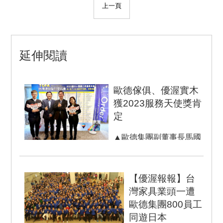
上一頁
延伸閱讀
歐德傢俱、優渥實木
獲2023服務天使獎肯
定
▲歐德集團副董事長馬國
慶(右二)與策略長張蔭泉
(左二)到場祝賀歐德傢俱
王盈鈞、優渥實木袁蕙珍
【優渥報報】台
獲...
灣家具業頭一遭
歐德集團800員工
同遊日本