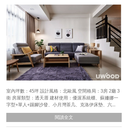
室內坪數：45坪 設計風格：北歐風 空間格局：3房 2廳 3
衛 房屋類型：透天厝 建材使用：優渥系統櫃、蘇姍娜一
字型+單人+踢腳沙發、小月灣茶几、克洛伊床墊、六...
閱讀全文