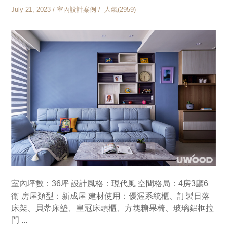
July 21, 2023 / 室內設計案例 / 人氣(2959)
室內坪數：36坪 設計風格：現代風 空間格局：4房3廳6
衛 房屋類型：新成屋 建材使用：優渥系統櫃、訂製日落
床架、貝蒂床墊、皇冠床頭櫃、方塊糖果椅、玻璃鋁框拉
門 ...