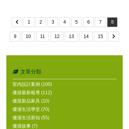
1
2
3
4
5
6
7
8
9
10
11
12
13
14
15
文章分類
室內設計案例 (100)
優渥最新報導 (112)
優渥新品家具 (10)
優渥生活學堂 (70)
優渥生活新知 (55)
優渥故事 (7)