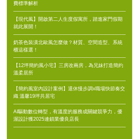
費標準解析
【現代風】開啟第二人生度假寓所，踏進家門假期
就此展開！
奶茶色裝潢北歐風怎麼做？材質、空間造型、系統
櫃這樣選！
【12坪簡約風小宅】三房改兩房，為兄妹打造簡約
溫柔居所
【簡約風室內設計案例】退休慢步調x職場快節奏交
織 溫馨19坪共居宅
AI驅動數位轉型，有溫度的服務成關鍵競爭力，優
渥設計獲2025連鎖業優良店長