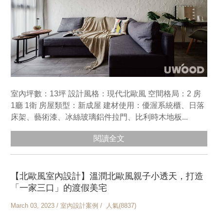
室內坪數：13坪 設計風格：現代北歐風 空間格局：2 房
1廳 1衛 房屋類型：新成屋 建材使用：優渥系統櫃、日落
床架、藝術漆、冰絲玻璃鋁件拉門、比利時木地板...
閱讀全文
【北歐風室內設計】溫潤北歐風親子小透天，打造
「一家三口」的渡假美宅
March 03, 2023 / 室內設計案例 / 人氣(8837)