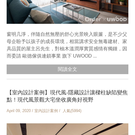
窗明几淨，伴隨自然無壓的舒心光景映入眼簾，是不少父
母企盼予以孩子的成長環境，相當講求安全無毒建材、家
具品質的屋主呂先生，對柚木溫潤厚實質感情有獨鍾，因
而委請 歐德傢俱連鎖事業 旗下 UWOOD ...
閱讀全文
【室內設計案例】現代風-隱藏設計讓樑柱缺陷變焦
點！現代風景觀大宅坐收廣角好視野
April 09, 2020 / 室內設計案例 / 人氣(5994)