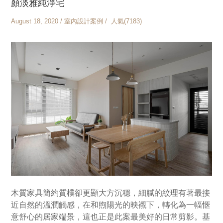
顏淡雅純淨宅
August 18, 2020 / 室內設計案例 / 人氣(7183)
木質家具簡約質樸卻更顯大方沉穩，細膩的紋理有著最接
近自然的溫潤觸感，在和煦陽光的映襯下，轉化為一幅愜
意舒心的居家端景，這也正是此案最美好的日常剪影。基