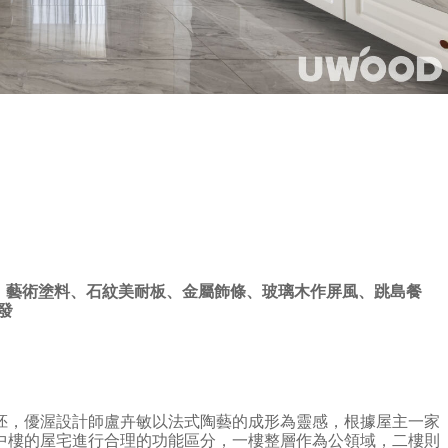
、
藝術塗料、石紋美耐板、金屬飾條、玻璃木作屏風、跳島餐
發
胚，優渥設計師盧卉敏以法式陶藝的成形為靈感，根據屋主一家
中樓的屋宅進行合理的功能區分，一樓整層作為公領域，二樓則