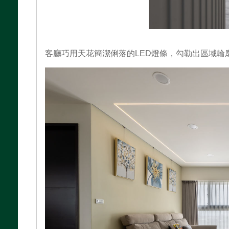
客廳巧用天花簡潔俐落的LED燈條，勾勒出區域輪