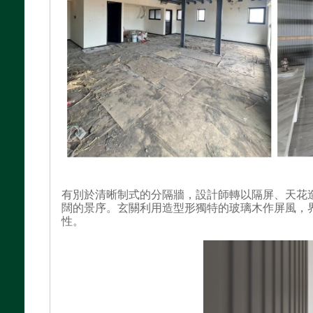
有別於清晰制式的分隔牆，設計師轉以隔屏、天花
闊的景序。玄關利用造型形獨特的玻璃木作屏風，
性。