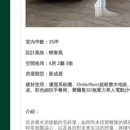
室內坪數：35坪
設計風格：輕奢
風
空間格局：4房 2廳 3衛
房屋類型：新成屋
建材使用：
優渥系統櫃
、Orderfloor超耐磨木地板
桌、彩色細扶手餐椅、費爾曼3D無重力單人電動沙
介紹：
呈赤裸水泥樣貌的毛胚屋，如同尚未捏塑雕琢的裸
時常相聚談心，以及各自對未來生活的想像，將樓