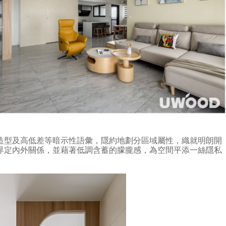
造型及高低差等暗示性語彙，隱約地劃分區域屬性，織就明朗開
界定內外關係，並藉著低調含蓄的朦朧感，為空間平添一絲隱私