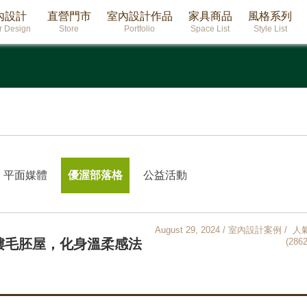
內設計
直營門市
室內設計作品
家具商品
風格系列
or Design
Store
Portfolio
Space List
Style List
平面媒體
優渥部落格
公益活動
August 29, 2024 / 室內設計案例 / 人
樓毛胚屋，化身溫柔感法
(2862