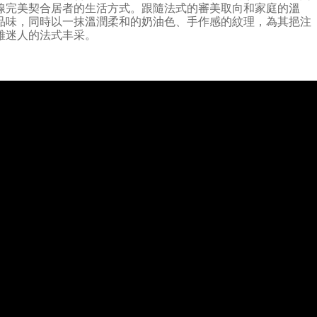
線完美契合居者的生活方式。跟隨法式的審美取向和家庭的溫
品味，同時以一抹溫潤柔和的奶油色、手作感的紋理，為其挹注
雅迷人的法式丰采。