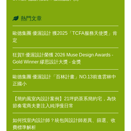
熱門文章
歐德集團 優渥設計 獲2025「TCFA服務天使獎」肯
定
狂賀!! 優渥設計榮獲 2026 Muse Design Awards -
Gold Winner 繆思設計大獎 - 金獎
歐德集團 優渥設計「百林計畫」NO.13前進雲林中
正國小
【簡約風室內設計案例】21坪奶茶系簡約宅，為快
節奏電商夫妻注入純淨慢日常
如何找室內設計師？統包與設計師差異、篩選、收
費標準解析