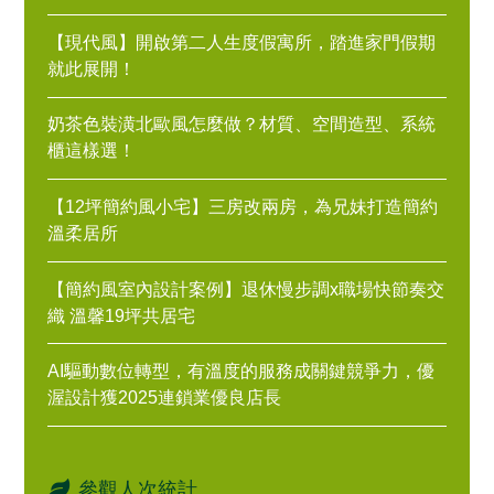
【現代風】開啟第二人生度假寓所，踏進家門假期
就此展開！
奶茶色裝潢北歐風怎麼做？材質、空間造型、系統
櫃這樣選！
【12坪簡約風小宅】三房改兩房，為兄妹打造簡約
溫柔居所
【簡約風室內設計案例】退休慢步調x職場快節奏交
織 溫馨19坪共居宅
AI驅動數位轉型，有溫度的服務成關鍵競爭力，優
渥設計獲2025連鎖業優良店長
參觀人次統計