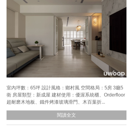
室內坪數：65坪 設計風格：鄉村風 空間格局：5房 3廳5
衛 房屋類型：新成屋 建材使用：優渥系統櫃、Orderfloor
超耐磨木地板、鐵件烤漆玻璃滑門、木百葉折...
閱讀全文