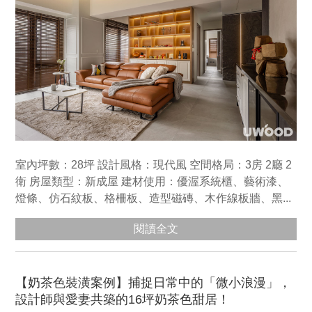
室內坪數：28坪 設計風格：現代風 空間格局：3房 2廳 2
衛 房屋類型：新成屋 建材使用：優渥系統櫃、藝術漆、
燈條、仿石紋板、格柵板、造型磁磚、木作線板牆、黑...
閱讀全文
【奶茶色裝潢案例】捕捉日常中的「微小浪漫」，
設計師與愛妻共築的16坪奶茶色甜居！