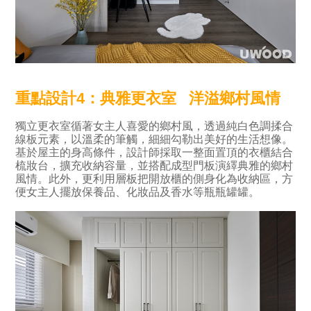
重點設計4
：典雅更衣室
洋溢鄉村風情
獨立更衣室循著女主人喜愛的鄉村風，透過純白色調揉合
線板元素，以溫柔的筆觸，細細勾勒出美好的生活想像。
基於屋主的身高條件，設計師採取一整面置頂的衣櫃結合
梳妝台，擴充收納容量，並搭配成型門板演繹典雅的鄉村
風情。此外，更利用層板把開放櫃的側身化為收納區，方
便女主人擺放保養品、化妝品及香水等瓶瓶罐罐。