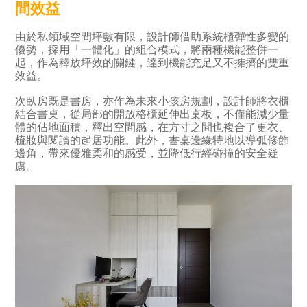
間效益
由於私領域空間坪數有限，設計師借助系統櫃彈性多變的
優勢，採用「一體化」的組合模式，將兩種機能整併一
起，作為釋放坪效的關鍵，達到機能充足又不擁擠的雙重
效益。
次臥房既是書房，亦作為未來小孩房規劃，設計師將衣櫃
結合書桌，從局部的開放格櫃延伸出桌板，不僅能減少量
體的佔地面積，釋出空間感，在方寸之間也複合了更衣、
梳妝與閱讀的起居功能。此外，書桌邊緣特地以導弧修飾
邊角，帶來優雅柔和的感受，並降低行經碰撞的安全疑
慮。