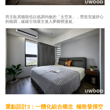
而主臥房牆面也以低調內斂的「太空灰」，營造安謐舒心
的格調，緩緩引領屋主進入夢鄉裡漫遊。
重點設計3
：一體化組合概念
極致發揮空