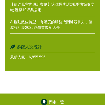
【簡約風室內設計案例】退休慢步調x職場快節奏交
織 溫馨19坪共居宅
AI驅動數位轉型，有溫度的服務成關鍵競爭力，優
渥設計獲2025連鎖業優良店長
參觀人次統計
累積人氣：6,855,596
門市一覽