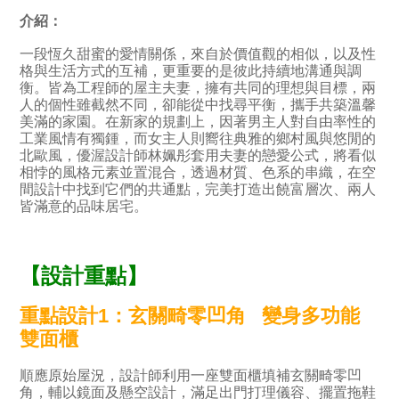
介紹：
一段恆久甜蜜的愛情關係，來自於價值觀的相似，以及性
格與生活方式的互補，更重要的是彼此持續地溝通與調
衡。皆為工程師的屋主夫妻，擁有共同的理想與目標，兩
人的個性雖截然不同，卻能從中找尋平衡，攜手共築溫馨
美滿的家園。在新家的規劃上，因著男主人對自由率性的
工業風情有獨鍾，而女主人則嚮往典雅的鄉村風與悠閒的
北歐風，優渥設計師林姵彤套用夫妻的戀愛公式，將看似
相悖的風格元素並置混合，透過材質、色系的串織，在空
間設計中找到它們的共通點，完美打造出饒富層次、兩人
皆滿意的品味居宅。
【設計重點】
重點設計1
：
玄關畸零凹角 變身多功能
雙面櫃
順應原始屋況，設計師利用一座雙面櫃填補玄關畸零凹
角，輔以鏡面及懸空設計，滿足出門打理儀容、擺置拖鞋