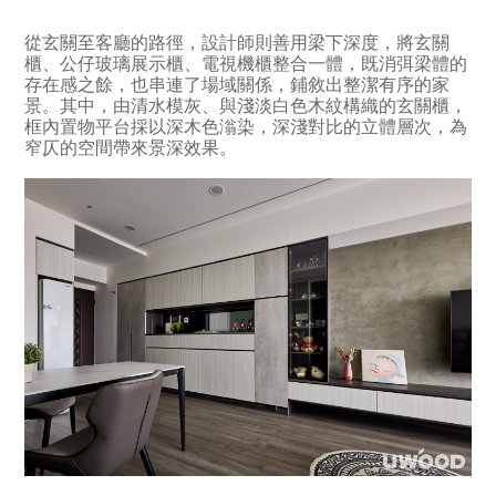
從玄關至客廳的路徑，設計師則善用梁下深度，將玄關
櫃、公仔玻璃展示櫃、電視機櫃整合一體，既消弭梁體的
存在感之餘，也串連了場域關係，鋪敘出整潔有序的家
景。其中，由清水模灰、與淺淡白色木紋構織的玄關櫃，
框內置物平台採以深木色滃染，深淺對比的立體層次，為
窄仄的空間帶來景深效果。