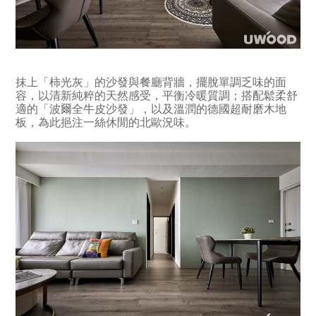
抹上「柿光灰」的沙發與餐廳背牆，擺脫單調乏味的面
容，以清新純粹的天然感受，平衡冷暖質調；搭配鬆柔舒
適的「波爾全牛皮沙發」，以及溫潤的德國超耐磨木地
板，為此挹注一絲休閒的北歐況味。