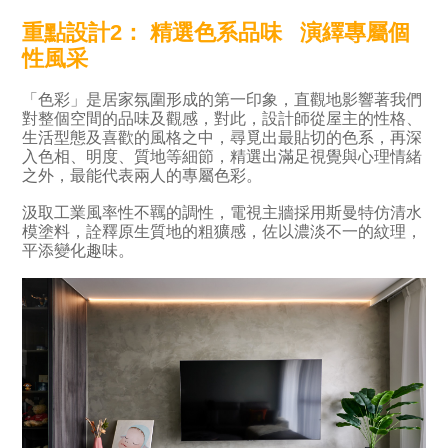
重點設計2
：
精選色系品味
演繹專屬個
性風采
「色彩」是居家氛圍形成的第一印象，直觀地影響著我們
對整個空間的品味及觀感，對此，設計師從屋主的性格、
生活型態及喜歡的風格之中，尋覓出最貼切的色系，再深
入色相、明度、質地等細節，精選出滿足視覺與心理情緒
之外，最能代表兩人的專屬色彩。
汲取工業風率性不羈的調性，電視主牆採用斯曼特仿清水
模塗料，詮釋原生質地的粗獷感，佐以濃淡不一的紋理，
平添變化趣味。