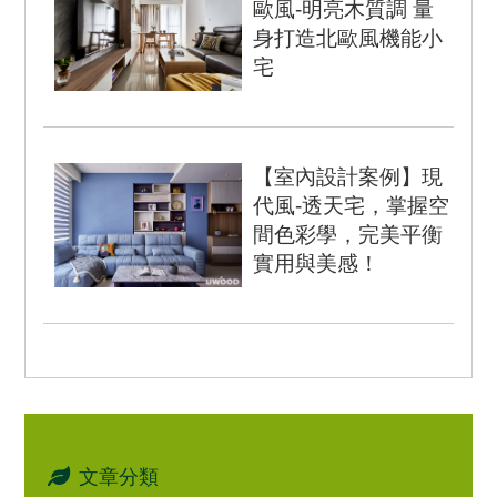
歐風-明亮木質調 量
身打造北歐風機能小
宅
明亮木質調 量身打造北歐
風機能小宅 Woody Bright
本案為新成屋，屋...
【室內設計案例】現
代風-透天宅，掌握空
間色彩學，完美平衡
實用與美感！
室內坪數：36坪 設計風
格：現代風 空間格局：4
房3廳6衛 房屋類型：...
文章分類