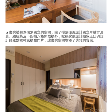
▲書房被視為個別獨立的空間，除了擺放優渥設計獨立單抽方形
桌、總統椅及下四抽八格開放櫃外，歐德傢俱設計團隊王廷羽設
計師妝點鄉村風櫃體門片，讓書房空間增添了典雅的質感。