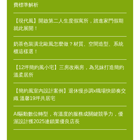
費標準解析
【現代風】開啟第二人生度假寓所，踏進家門假期
就此展開！
奶茶色裝潢北歐風怎麼做？材質、空間造型、系統
櫃這樣選！
【12坪簡約風小宅】三房改兩房，為兄妹打造簡約
溫柔居所
【簡約風室內設計案例】退休慢步調x職場快節奏交
織 溫馨19坪共居宅
AI驅動數位轉型，有溫度的服務成關鍵競爭力，優
渥設計獲2025連鎖業優良店長