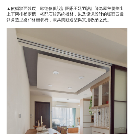
▲依循牆面弧度，歐德傢俱設計團隊王廷羽設計師為屋主規劃出
上下兩排餐廚櫃，搭配石紋系統板材，以及優渥設計的弧面四邊
斜角造型桌和格柵餐椅，兼具美觀造型與實用收納之效。