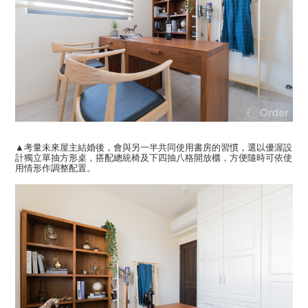
▲考量未來屋主結婚後，會與另一半共同使用書房的習慣，選以優渥設
計獨立單抽方形桌，搭配總統椅及下四抽八格開放櫃，方便隨時可依使
用情形作調整配置。