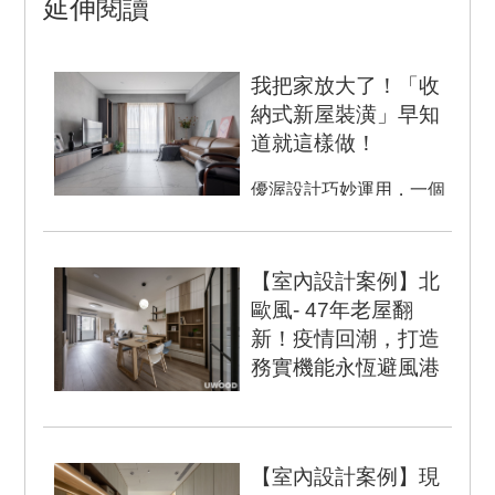
延伸閱讀
我把家放大了！「收
納式新屋裝潢」早知
道就這樣做！
優渥設計巧妙運用，一個
空間兩個用途讀書兼辦
公！ ...
【室內設計案例】北
歐風- 47年老屋翻
新！疫情回潮，打造
務實機能永恆避風港
室內坪數：28坪 設計風
格：北歐風 空間格局：3
房 2廳 2衛 ...
【室內設計案例】現