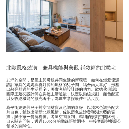
北歐風格裝潢，兼具機能與美觀 鋪敘簡約北歐宅
25坪的空間，是屋主與母親共同生活的新環境，如何在鍾愛優渥
設計家具的媽媽與喜好簡約風格的兒子間，結合兩人喜好，形塑
出敞亮舒適的生活居宅，著實考驗設計師的功力。歐德傢俱設計
團隊王廷羽設計師在與屋主溝通後，決定以動線規劃、顏色配置
以及收納機能的擴充著手，為屋主拿捏最佳生活尺度。
為平衡媽媽與兒子對空間材質及色調的喜好，以淺木色調搭配大
片白色，鋪敘出清新北歐風情，佐以藍色皮沙發和湖水藍的窗
簾，賦予家一份沉穩度。考量空間限制，精細的規劃空間比例，
自玄關進門後，透過150公分的動線距離調整，串接客廳與餐廳公
領域的開闊性。