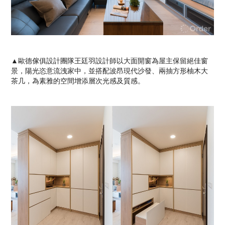
▲歐德傢俱設計團隊王廷羽設計師以大面開窗為屋主保留絕佳窗
景，陽光恣意流洩家中，並搭配波昂現代沙發、兩抽方形柚木大
茶几，為素雅的空間增添層次光感及質感。