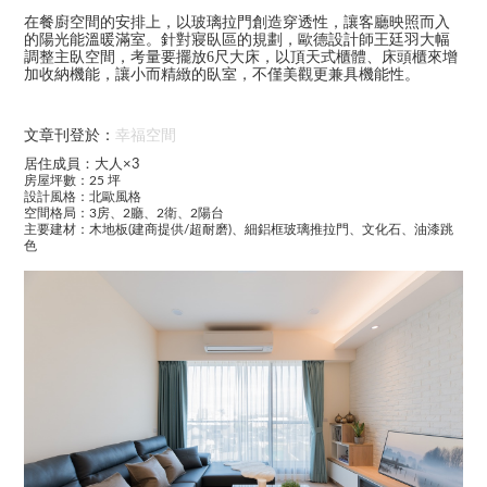
在餐廚空間的安排上，以玻璃拉門創造穿透性，讓客廳映照而入
的陽光能溫暖滿室。針對寢臥區的規劃，歐德設計師
王廷羽
大幅
調整主臥空間，考量要擺放6尺大床，以頂天式櫃體、床頭櫃來增
加收納機能，讓小而精緻的臥室，不僅美觀更兼具機能性。
文章刊登於：
幸福空間
居住成員：大人×3
房屋坪數：25 坪
設計風格：北歐風格
空間格局：3房、2廳、2衛、2陽台
主要建材：
木地板(建商提供/超耐磨)、細鋁框玻璃推拉門、文化石、油漆跳
色