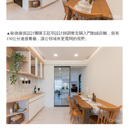
▲歐德傢俱設計團隊王廷羽設計師調整玄關入門動線距離，留有
150公分連接餐廳，讓公領域有更寬闊的視野。