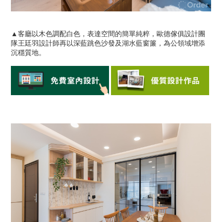
▲客廳以木色調配白色，表達空間的簡單純粹，歐德傢俱設計團
隊王廷羽設計師再以深藍跳色沙發及湖水藍窗簾，為公領域增添
沉穩質地。