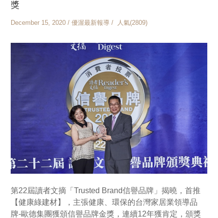
獎
December 15, 2020 / 優渥最新報導 / 人氣(2809)
第22屆讀者文摘「Trusted Brand信譽品牌」揭曉，首推
【健康綠建材】，主張健康、環保的台灣家居業領導品
牌-歐德集團獲頒信譽品牌金獎，連續12年獲肯定，頒獎