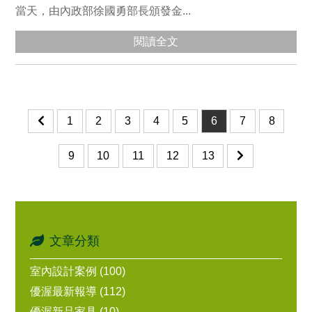
當天，由內政部徐國勇部長頒發金...
閱讀全文
1
2
3
4
5
6
7
8
9
10
11
12
13
文章分類
室內設計案例 (100)
優渥最新報導 (112)
優渥新品家具 (10)