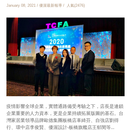
January 08, 2021 / 優渥最新報導 / 人氣(2476)
疫情影響全球企業，實體通路備受考驗之下，店長是連鎖
企業重要的人力資本，更是企業持續拓展版圖的基石。台
灣家居業領導品牌歐德集團板橋店辜綺芬、自強店劉得
行、環中店李俊賢、優渥設計-板橋旗艦店王郁閔等...