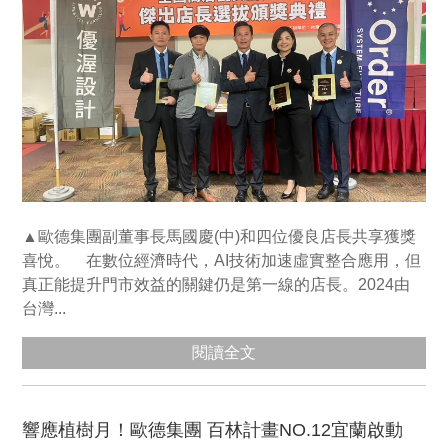
▲歐德集團副董事長馬國慶(中)和四位優良店長共享獲獎
喜悅。 在數位經濟時代，AI技術加速虛實整合應用，但
真正能提升門市效益的關鍵仍是第一線的店長。2024由
台灣...
閱讀全文
響應植樹月！歐德集團 百林計畫NO.12宜蘭啟動