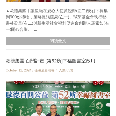
▲歐德集團手護星願在愛心大使黃鐙輝(左二)號召下募集
到900份禮物，策略長張蔭泉(左一)、球芽基金會執行秘
書林盈呈(右二)與新生活社會福利促進會創辦人羅素如(右
一)開心合影。 ...
閱讀全文
歐德集團 百閱計畫 [第52所]幸福圖書室啟用
October 11, 2024 / 優渥最新報導 / 人氣(833)