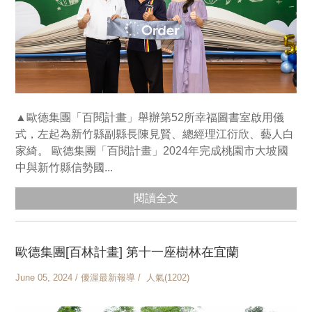
▲歐德集團「百閱計畫」舉辦第52所幸福圖書室啟用儀
式，左起為新竹縣副縣長陳見賢、總經理江衍欣、藝人白
家綺。 歐德集團「百閱計畫」2024年完成桃園市大坡國
中與新竹縣信勢國...
閱讀全文
歐德集團[百林計畫] 第十一座樹林在宜蘭
June 05, 2024 / 優渥最新報導 / 人氣(1202)