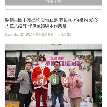
閱讀全文
歐德集團手護星願 愛無止盡 募集900份禮物 愛心
大使黃鐙輝 伴孩童體驗木作樂趣
December 23, 2024 / 優渥最新報導 / 人氣(842)