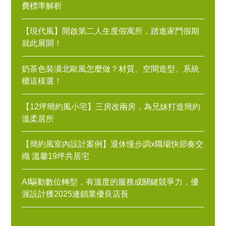
費標準解析
【現代風】開啟第二人生度假寓所，踏進家門假期
就此展開！
奶茶色裝潢北歐風怎麼做？材質、空間造型、系統
櫃這樣選！
【12坪簡約風小宅】三房改兩房，為兄妹打造簡約
溫柔居所
【簡約風室內設計案例】退休慢步調x職場快節奏交
織 溫馨19坪共居宅
AI驅動數位轉型，有溫度的服務成關鍵競爭力，優
渥設計獲2025連鎖業優良店長