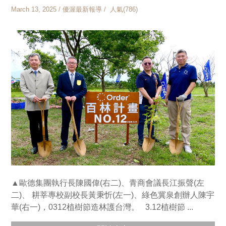
March 13, 2025 / 優渥最新報導 / 人氣(786)
▲歐德集團執行長陳國偉(右二)、青商會議長江振聲(左
二)、 耕莘專校副校長黃秉忻(左一)、綠色冀泉創辦人陳宇
華(右一)，0312植樹節造林護台灣。 3.12植樹節 ...