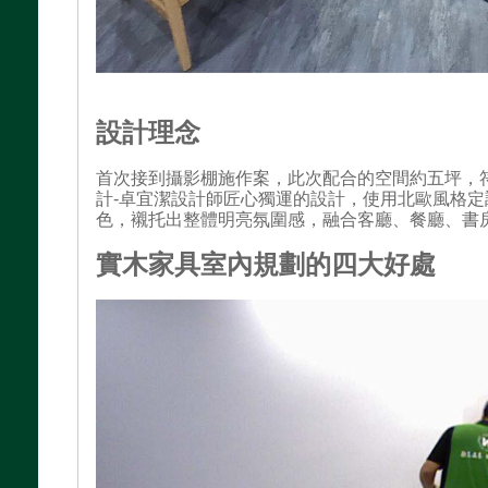
設計理念
首次接到攝影棚施作案，此次配合的空間約五坪，
計-卓宜潔設計師匠心獨運的設計，使用北歐風格
色，襯托出整體明亮氛圍感，融合客廳、餐廳、書
實木家具室內規劃的四大好處