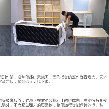
切割作業，通常僅能白天施工，因為機台的運作聲音過大。實木
擺放定位，噪音幅度大幅下降。
屑等廢棄殘渣，容易卡在窗溝與較細小的縫隙內，在清掃時會較
包裝外，不會產生額外的廢棄物，整個過程皆能保持乾淨、整