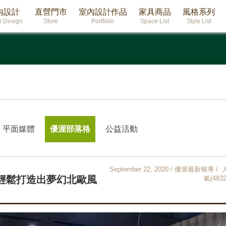
內設計
直營門市
室內設計作品
家具商品
風格系列
or Design
Store
Portfolio
Space List
Style List
平面媒體
優渥部落格
公益活動
September 22, 2020 / 優渥最新報導 / 
勢輕鬆打造出夢幻北歐風
氣(4832