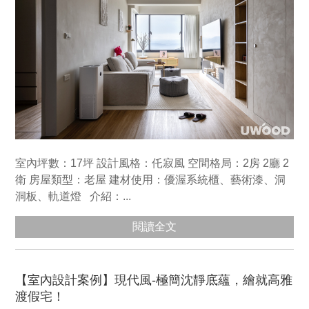
室內坪數：17坪 設計風格：仛寂風 空間格局：2房 2廳 2
衛 房屋類型：老屋 建材使用：優渥系統櫃、藝術漆、洞
洞板、軌道燈 介紹：...
閱讀全文
【室內設計案例】現代風-極簡沈靜底蘊，繪就高雅
渡假宅！