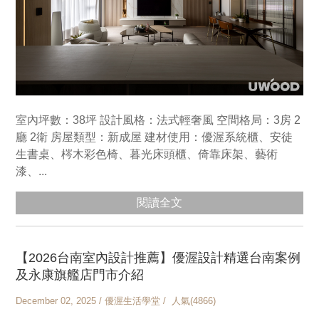
室內坪數：38坪 設計風格：法式輕奢風 空間格局：3房 2
廳 2衛 房屋類型：新成屋 建材使用：優渥系統櫃、安徒
生書桌、梣木彩色椅、暮光床頭櫃、倚靠床架、藝術
漆、...
閱讀全文
【2026台南室內設計推薦】優渥設計精選台南案例
及永康旗艦店門市介紹
December 02, 2025 / 優渥生活學堂 / 人氣(4866)