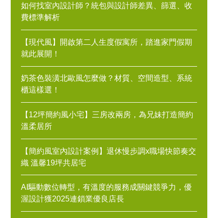
如何找室內設計師？統包與設計師差異、篩選、收
費標準解析
【現代風】開啟第二人生度假寓所，踏進家門假期
就此展開！
奶茶色裝潢北歐風怎麼做？材質、空間造型、系統
櫃這樣選！
【12坪簡約風小宅】三房改兩房，為兄妹打造簡約
溫柔居所
【簡約風室內設計案例】退休慢步調x職場快節奏交
織 溫馨19坪共居宅
AI驅動數位轉型，有溫度的服務成關鍵競爭力，優
渥設計獲2025連鎖業優良店長