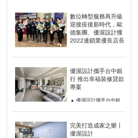
數位轉型服務再升級
迎接疫後新時代，歐
德集團、優渥設計獲
2022連鎖業優良店長
▲歐德集團副董事長馬國
慶(右四)、策略長張蔭泉
(右五)和五位優良店長共
優渥設計攜手台中銀
享獲獎喜悅。 由...
行 推出幸福裝修貸款
專案
▲ 優渥設計攜手台中銀
行，推出幸福裝修貸款專
案，為消費者輕鬆打造專
屬美好居家。 ...
完美打造成家之樂〡
優渥設計