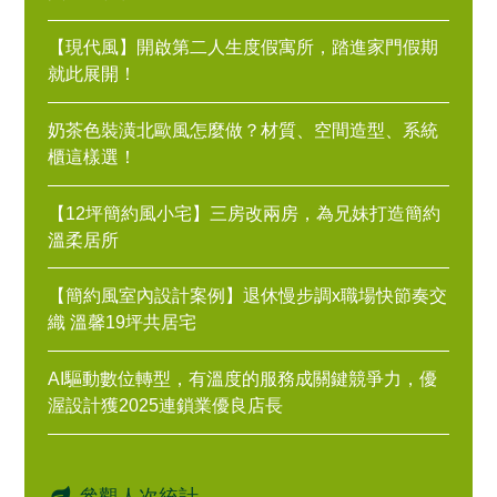
【現代風】開啟第二人生度假寓所，踏進家門假期
就此展開！
奶茶色裝潢北歐風怎麼做？材質、空間造型、系統
櫃這樣選！
【12坪簡約風小宅】三房改兩房，為兄妹打造簡約
溫柔居所
【簡約風室內設計案例】退休慢步調x職場快節奏交
織 溫馨19坪共居宅
AI驅動數位轉型，有溫度的服務成關鍵競爭力，優
渥設計獲2025連鎖業優良店長