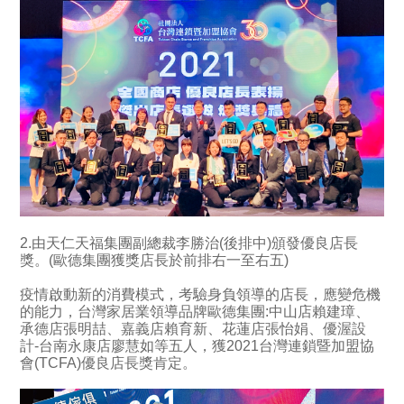
2.由天仁天福集團副總裁李勝治(後排中)頒發優良店長
獎。(歐德集團獲獎店長於前排右一至右五)
疫情啟動新的消費模式，考驗身負領導的店長，應變危機
的能力，台灣家居業領導品牌歐德集團:中山店賴建璋、
承德店張明喆、嘉義店賴育新、花蓮店張怡娟、優渥設
計-台南永康店廖慧如等五人，獲2021台灣連鎖暨加盟協
會(TCFA)優良店長獎肯定。