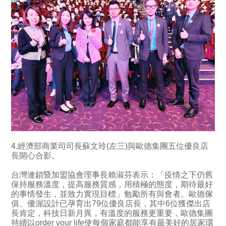
4.經濟部商業司司長蘇文玲(左三)與歐德集團五位優良店
長開心合影。
台灣連鎖暨加盟協會理事長賴淑芬表示：「疫情之下仍舊
保持服務溫度，提高服務質感，用積極的態度，期待最好
的事情發生，並致力實現目標」勉勵所有與會者。歐德傢
俱、優渥設計已孕育出79位優良店長，其中6位獲傑出店
長肯定，科技日新月異，有溫度的服務更重要，歐德集團
持續以order your life使每個家庭都能享有最美好的居家環