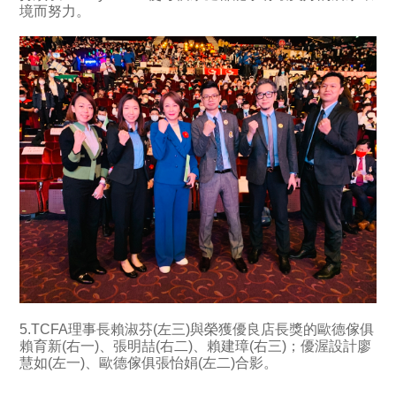
境而努力。
5.TCFA理事長賴淑芬(左三)與榮獲優良店長獎的歐德傢俱
賴育新(右一)、張明喆(右二)、賴建璋(右三)；優渥設計廖
慧如(左一)、歐德傢俱張怡娟(左二)合影。