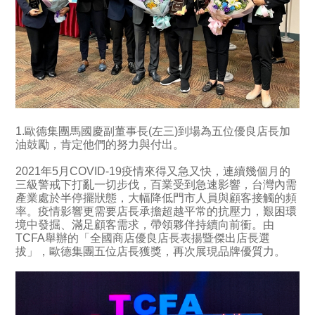
1.歐德集團馬國慶副董事長(左三)到場為五位優良店長加
油鼓勵，肯定他們的努力與付出。
2021年5月COVID-19疫情來得又急又快，連續幾個月的
三級警戒下打亂一切步伐，百業受到急速影響，台灣內需
產業處於半停擺狀態，大幅降低門市人員與顧客接觸的頻
率。疫情影響更需要店長承擔超越平常的抗壓力，艱困環
境中發掘、滿足顧客需求，帶領夥伴持續向前衝。由
TCFA舉辦的「全國商店優良店長表揚暨傑出店長選
拔」，歐德集團五位店長獲獎，再次展現品牌優質力。