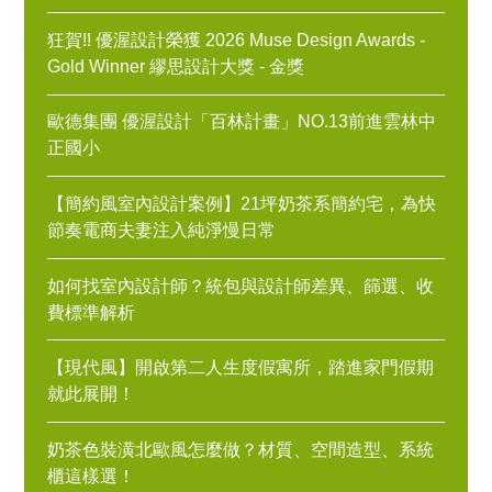
狂賀!! 優渥設計榮獲 2026 Muse Design Awards -
Gold Winner 繆思設計大獎 - 金獎
歐德集團 優渥設計「百林計畫」NO.13前進雲林中
正國小
【簡約風室內設計案例】21坪奶茶系簡約宅，為快
節奏電商夫妻注入純淨慢日常
如何找室內設計師？統包與設計師差異、篩選、收
費標準解析
【現代風】開啟第二人生度假寓所，踏進家門假期
就此展開！
奶茶色裝潢北歐風怎麼做？材質、空間造型、系統
櫃這樣選！