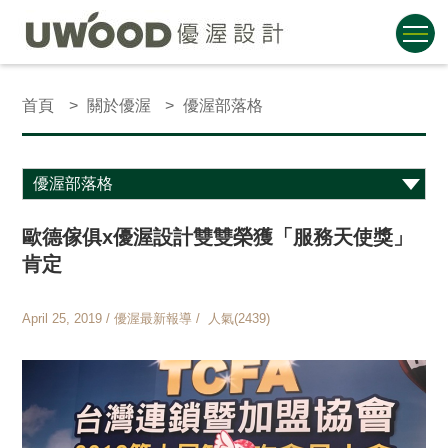
首頁
關於優渥
優渥部落格
歐德傢俱x優渥設計雙雙榮獲「服務天使獎」
肯定
April 25, 2019 / 優渥最新報導 / 人氣(2439)