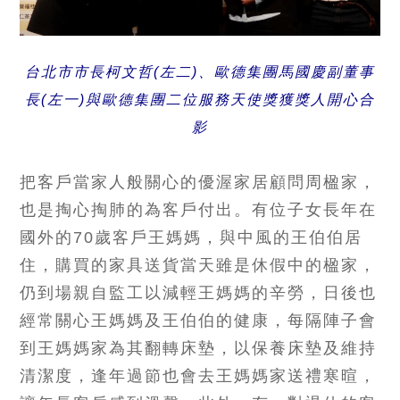
台北市市長柯文哲(左二)、歐德集團馬國慶副董事
長(左一)與歐德集團二位服務天使獎獲獎人開心合
影
把客戶當家人般關心的優渥家居顧問周楹家，
也是掏心掏肺的為客戶付出。有位子女長年在
國外的70歲客戶王媽媽，與中風的王伯伯居
住，購買的家具送貨當天雖是休假中的楹家，
仍到場親自監工以減輕王媽媽的辛勞，日後也
經常關心王媽媽及王伯伯的健康，每隔陣子會
到王媽媽家為其翻轉床墊，以保養床墊及維持
清潔度，逢年過節也會去王媽媽家送禮寒暄，