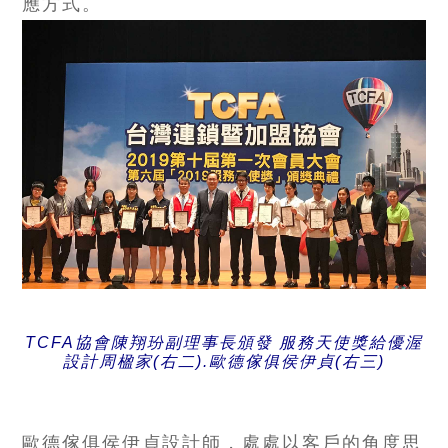
應方式。
TCFA協會陳翔玢副理事長頒發 服務天使獎給優渥
設計周楹家(右二).歐德傢俱侯伊貞(右三)
歐德傢俱侯伊貞設計師，處處以客戶的角度思