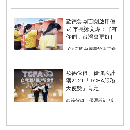
冠肺炎疫情依舊蔓延中，
全球被迫按下暫停鍵，面
臨存亡時刻，此時更應認
歐德集團百閱啟用儀
真...
式 市長鄭文燦：［有
你們，台灣會更好］
(永安國中圖書館車子造
型書櫃，象徵承載著夢
想，昂首邁向未來) ...
歐德傢俱、優渥設計
獲2021「TCFA服務
天使獎」肯定
歐德傢俱、優渥設計 獲
2021「TCFA服務天使
獎」肯定 「沒有第一線的
優良服務人員...