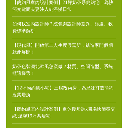
【簡約風室內設計案例】21坪奶茶系簡約宅，為快
節奏電商夫妻注入純淨慢日常
如何找室內設計師？統包與設計師差異、篩選、收
費標準解析
【現代風】開啟第二人生度假寓所，踏進家門假期
就此展開！
奶茶色裝潢北歐風怎麼做？材質、空間造型、系統
櫃這樣選！
【12坪簡約風小宅】三房改兩房，為兄妹打造簡約
溫柔居所
【簡約風室內設計案例】退休慢步調x職場快節奏交
織 溫馨19坪共居宅