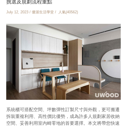
挑選及規劃流程重點
July 12, 2023 / 優渥生活學堂 / 人氣(40562)
系統櫃可搭配空間、坪數彈性訂製尺寸與外觀，更可搬遷
拆裝重複利用、高性價比優勢，成為許多人規劃家居收納
空間、妥善利用室內畸零地的首要選擇。本文將帶您快速