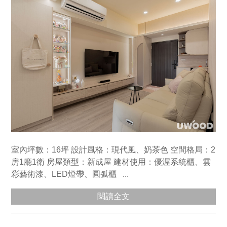
室內坪數：16坪 設計風格：現代風、奶茶色 空間格局：2
房1廳1衛 房屋類型：新成屋 建材使用：優渥系統櫃、雲
彩藝術漆、LED燈帶、圓弧櫃 ...
閱讀全文