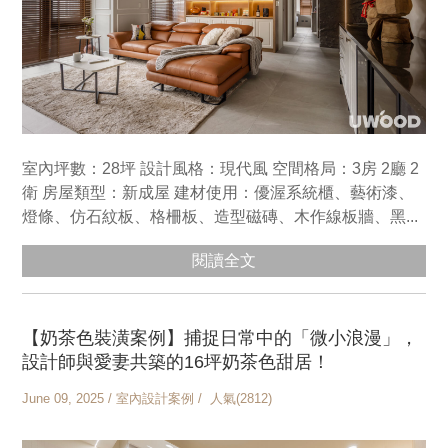
室內坪數：28坪 設計風格：現代風 空間格局：3房 2廳 2
衛 房屋類型：新成屋 建材使用：優渥系統櫃、藝術漆、
燈條、仿石紋板、格柵板、造型磁磚、木作線板牆、黑...
閱讀全文
【奶茶色裝潢案例】捕捉日常中的「微小浪漫」，
設計師與愛妻共築的16坪奶茶色甜居！
June 09, 2025 / 室內設計案例 / 人氣(2812)