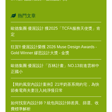
熱門文章
歐德集團 優渥設計 獲2025「TCFA服務天使獎」肯
定
狂賀!! 優渥設計榮獲 2026 Muse Design Awards -
Gold Winner 繆思設計大獎 - 金獎
歐德集團 優渥設計「百林計畫」NO.13前進雲林中
正國小
【簡約風室內設計案例】21坪奶茶系簡約宅，為快
節奏電商夫妻注入純淨慢日常
如何找室內設計師？統包與設計師差異、篩選、收
費標準解析