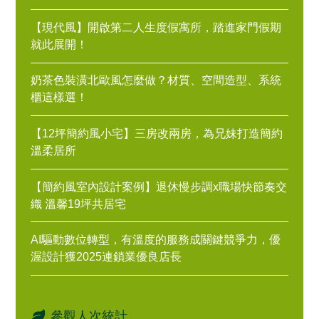
【現代風】開啟第二人生度假寓所，踏進家門假期
就此展開！
奶茶色裝潢北歐風怎麼做？材質、空間造型、系統
櫃這樣選！
【12坪簡約風小宅】三房改兩房，為兄妹打造簡約
溫柔居所
【簡約風室內設計案例】退休慢步調x職場快節奏交
織 溫馨19坪共居宅
AI驅動數位轉型，有溫度的服務成關鍵競爭力，優
渥設計獲2025連鎖業優良店長
參觀人次統計