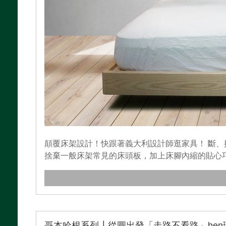
顛覆床架設計！快跟著義大利設計師逛家具！ 斷
捨棄一般床架常見的床頭板，加上床腳內縮的貼心巧
哥本哈根系列┃從圓出發「走路不看路」hen理