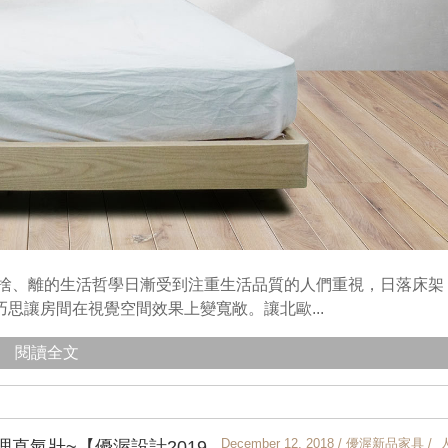
、捨、離的生活哲學日漸受到注重生活品質的人們重視，日落床架
思讓房間在視覺空間效果上變寬敞。讓北歐...
閱讀全文
December 12, 2018 / 優渥新品家具 / 
直氣壯~【優渥設計2019