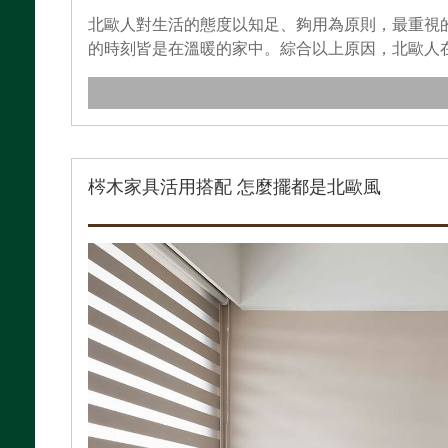
北歐人對生活的態度以知足、夠用為原則，最重視
的時刻皆是在溫暖的家中。綜合以上原因，北歐人在
梣木家具活用搭配 怎麼擺都是北歐風