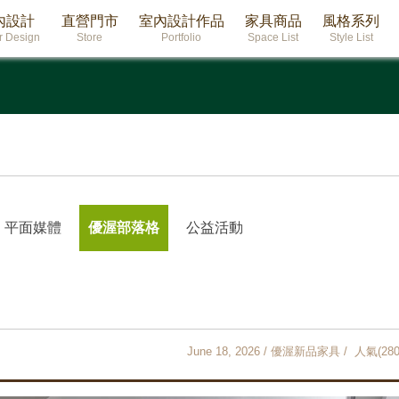
內設計
直營門市
室內設計作品
家具商品
風格系列
or Design
Store
Portfolio
Space List
Style List
平面媒體
優渥部落格
公益活動
June 18, 2026 / 優渥新品家具 / 人氣(280