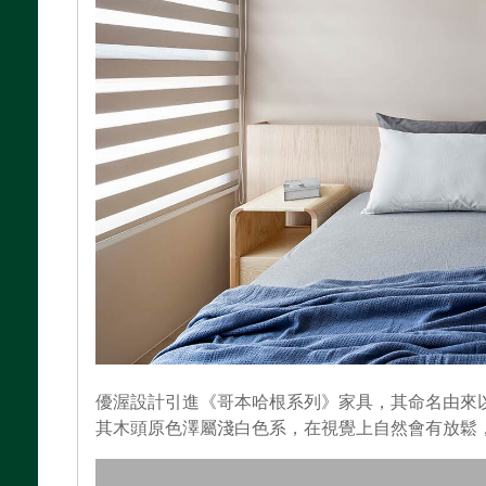
優渥設計引進《哥本哈根系列》家具，其命名由來
其木頭原色澤屬淺白色系，在視覺上自然會有放鬆，