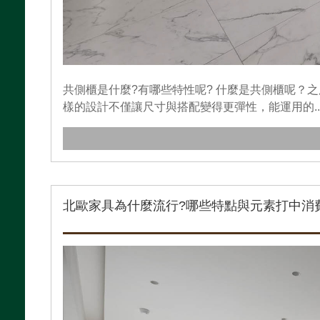
共側櫃是什麼?有哪些特性呢? 什麼是共側櫃呢？
樣的設計不僅讓尺寸與搭配變得更彈性，能運用的..
北歐家具為什麼流行?哪些特點與元素打中消