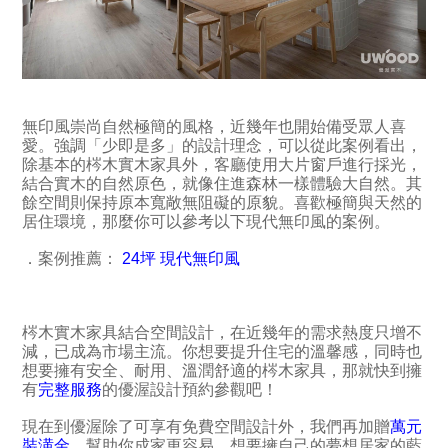
無印風崇尚自然極簡的風格，近幾年也開始備受眾人喜
愛。強調「少即是多」的設計理念，可以從此案例看出，
除基本的梣木實木家具外，客廳使用大片窗戶進行採光，
結合實木的自然原色，就像住進森林一樣體驗大自然。其
餘空間則保持原本寬敞無阻礙的原貌。喜歡極簡與天然的
居住環境，那麼你可以參考以下現代無印風的案例。
．案例推薦：
24坪 現代無印風
梣木實木家具結合空間設計，在近幾年的需求熱度只增不
減，已成為市場主流。你想要提升住宅的溫馨感，同時也
想要擁有安全、耐用、溫潤舒適的梣木家具，那就快到擁
有
完整服務
的優渥設計預約參觀吧！
現在到優渥除了可享有免費空間設計外，我們再加贈
萬元
裝潢金
，幫助你成家更容易。想要擁自己的夢想居家的藍