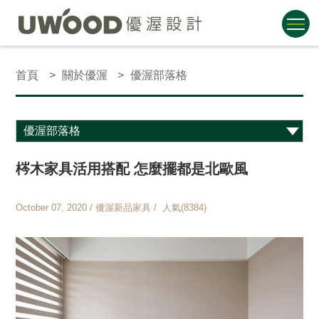
首頁
關於優渥
優渥部落格
梣木家具活用搭配 怎麼擺都是北歐風
October 07, 2020 / 優渥新品家具 / 人氣(8384)