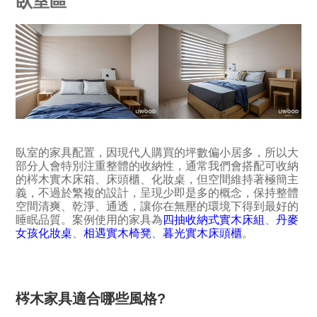
臥室區
臥室的家具配置，因現代人購買的坪數偏小居多，所以大
部分人會特別注重整體的收納性，通常我們會搭配可收納
的梣木實木床箱、床頭櫃、化妝桌，但空間維持著極簡主
義，不過於繁複的設計，呈現少即是多的概念，保持整體
空間清爽、乾淨、通透，讓你在無壓的環境下得到最好的
睡眠品質。案例使用的家具為
四抽收納式實木床組
、
丹麥
女孩化妝桌
、
相遇實木椅凳
、
暮光實木床頭櫃
。
梣木家具適合哪些風格?