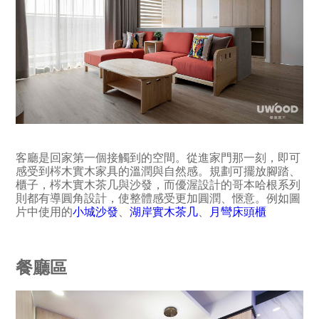
客廳是回家第一個接觸到的空間。從進家門那一刻，即可
感受到梣木實木家具的溫潤與自然感。規劃可擺放腳踏、
櫃子，梣木實木茶几與沙發，而優渥設計的哥本哈根系列
則都有導圓角設計，使整體感受更加圓潤、愜意。例如圖
片中使用的
小城沙發
、
湖岸實木茶几
、
月彎床頭櫃
餐廳區