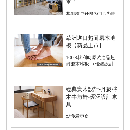
求！
共側櫃是什麼?有哪些特
性呢? 什麼是共側櫃呢？
之...
歐洲進口超耐磨木地
板【新品上市】
100%比利時原裝進品超
耐磨木地板 in 優渥設計
歐德集團-優渥設計，以使
用...
經典實木設計-丹麥梣
木牛角椅-優渥設計家
具
點我看更多
→https://goo.gl/MbuaE4
商品介紹:...