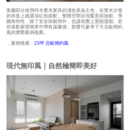
客廳部分使用梣木實木家具的淺色系為主色，在實木沙發
的布套上挑選深紅色搭配，整體空間呈現暖意與放鬆。導
圓角特性，除了安全與耐用外，也讓視覺上更顯溫順。若
你喜歡家裡簡單中帶有溫馨感，那麼可參考下方北歐簡約
風的實際案例推薦。
．案例推薦：
23坪 北歐簡約風
現代無印風｜自然極簡即美好