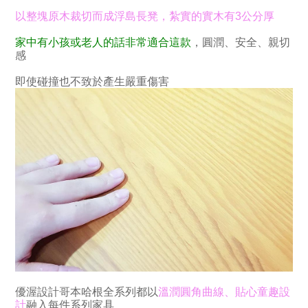
以整塊原木裁切而成浮島長凳，紮實的實木有3公分厚
家中有小孩或老人的話非常適合這款
，圓潤、安全、親切
感
即使碰撞也不致於產生嚴重傷害
優渥設計哥本哈根全系列都以
溫潤圓角曲線、貼心童趣設
計
融入每件系列家具