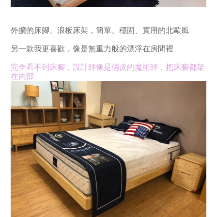
外擴的床腳、浪板床架，簡單、穩固、實用的北歐風
另一款我更喜歡，像是無重力般的漂浮在房間裡
完全看不到床腳，設計師像是俏皮的魔術師，把床腳都架
在內部