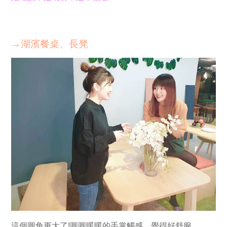
→湖濱餐桌、長凳
這個圓角更大了!圓圓暖暖的手掌觸感，覺得好舒服