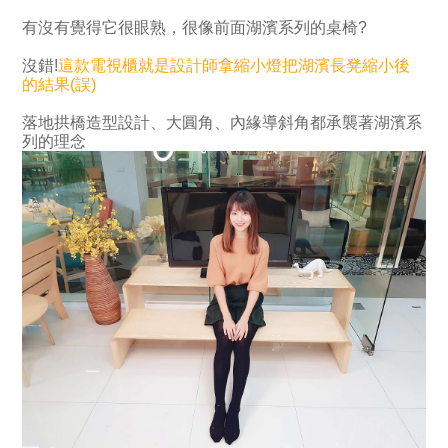
有沒有覺得它很眼熟，很像前面湖濱系列的桌椅?
沒錯!
這款電視櫃就是設計師拿縮小燈把湖濱長凳縮小後
的結果(誤)
落地拱橋造型設計、大圓角、內緣導斜角都承襲著湖濱系
列的理念