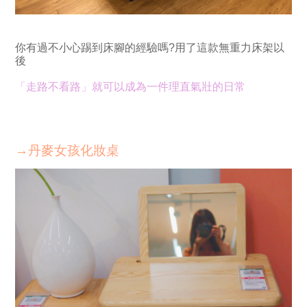
你有過不小心踢到床腳的經驗嗎?用了這款無重力床架以
後
「走路不看路」就可以成為一件理直氣壯的日常
→丹麥女孩化妝桌