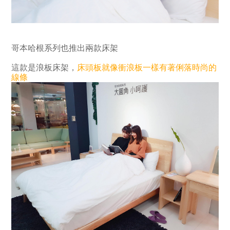
哥本哈根系列也推出兩款床架
這款是浪板床架，
床頭板就像衝浪板一樣有著俐落時尚的
線條