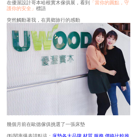
在優渥設計哥本哈根實木傢俱展，看到
「當你的圓點，守
護你的安全」
標語
突然觸動著我，在異鄉旅行的感動
幾個月前在歐德傢俱挑選了一張床墊
(點閱率爆表請點這：
床墊各大品牌.材質.服務.價格比較推