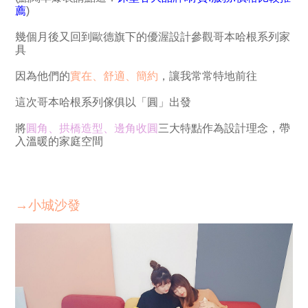
薦
)
幾個月後又回到歐德旗下的優渥設計參觀哥本哈根系列家
具
因為他們的
實在、舒適、簡約
，讓我常常特地前往
這次哥本哈根系列傢俱以「圓」出發
將
圓角、拱橋造型、邊角收圓
三大特點作為設計理念，帶
入溫暖的家庭空間
→小城沙發