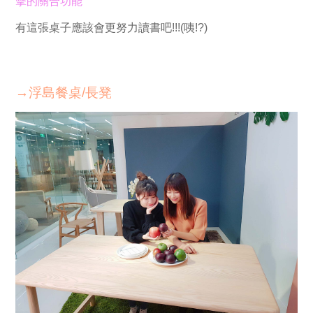
擊的關合功能
有這張桌子應該會更努力讀書吧!!!(咦!?)
→浮島餐桌/長凳