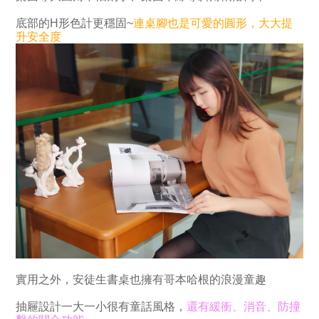
底部的H形色計更穩固~
連桌腳也是可愛的圓形，大大提
升安全度
實用之外，安徒生書桌也擁有哥本哈根的浪漫童趣
抽屜設計一大一小很有童話風格，
還有緩衝、消音、防撞