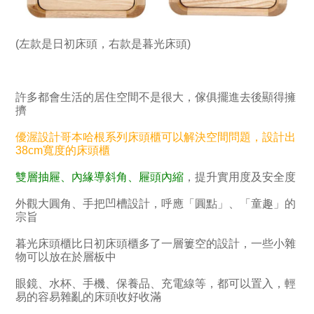
(左款是日初床頭，右款是暮光床頭)
許多都會生活的居住空間不是很大，傢俱擺進去後顯得擁
擠
優渥設計哥本哈根系列床頭櫃可以解決空間問題，設計出
38cm寬度的床頭櫃
雙層抽屜、內緣導斜角、屜頭內縮
，提升實用度及安全度
外觀大圓角、手把凹槽設計，呼應「圓點」、「童趣」的
宗旨
暮光床頭櫃比日初床頭櫃多了一層簍空的設計，一些小雜
物可以放在於層板中
眼鏡、水杯、手機、保養品、充電線等，都可以置入，輕
易的容易雜亂的床頭收好收滿