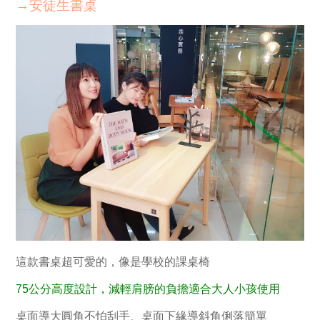
→安徒生書桌
這款書桌超可愛的，像是學校的課桌椅
75公分高度設計，減輕肩膀的負擔適合大人小孩使用
桌面導大圓角不怕刮手、桌面下緣導斜角俐落簡單