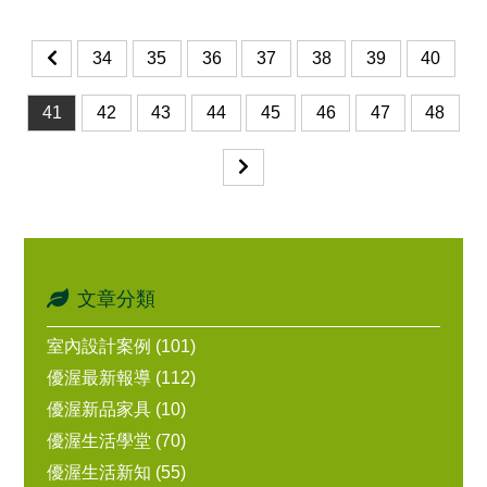
34
35
36
37
38
39
40
41
42
43
44
45
46
47
48
文章分類
室內設計案例 (101)
優渥最新報導 (112)
優渥新品家具 (10)
優渥生活學堂 (70)
優渥生活新知 (55)