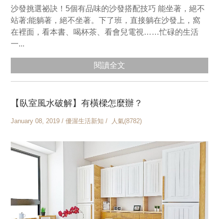
沙發挑選祕訣！5個有品味的沙發搭配技巧 能坐著，絕不
站著;能躺著，絕不坐著。下了班，直接躺在沙發上，窩
在裡面，看本書、喝杯茶、看會兒電視……忙碌的生活
一...
閱讀全文
【臥室風水破解】有橫樑怎麼辦？
January 08, 2019 / 優渥生活新知 / 人氣(8782)