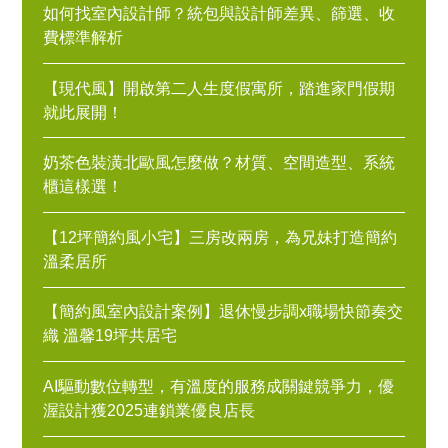
如何找室內設計師？統包與設計師差異、篩選、收
費標準解析
【現代風】開啟第二人生度假寓所，踏進家門假期
就此展開！
奶茶色裝潢北歐風怎麼做？材質、空間造型、系統
櫃這樣選！
【12坪簡約風小宅】三房改兩房，為兄妹打造簡約
溫柔居所
【簡約風室內設計案例】退休慢步調x職場快節奏交
織 溫馨19坪共居宅
AI驅動數位轉型，有溫度的服務成關鍵競爭力，優
渥設計獲2025連鎖業優良店長