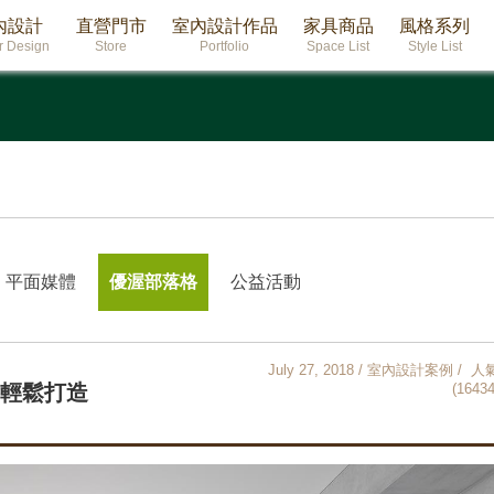
內設計
直營門市
室內設計作品
家具商品
風格系列
or Design
Store
Portfolio
Space List
Style List
平面媒體
優渥部落格
公益活動
July 27, 2018 / 室內設計案例 / 人
式輕鬆打造
(16434