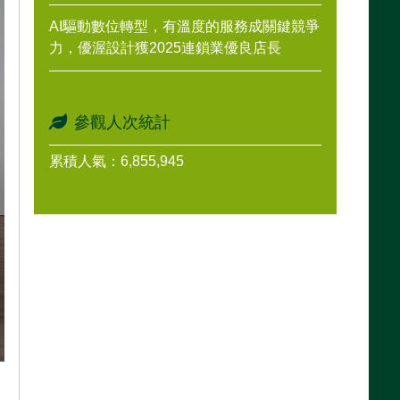
AI驅動數位轉型，有溫度的服務成關鍵競爭
力，優渥設計獲2025連鎖業優良店長
參觀人次統計
累積人氣：6,855,945