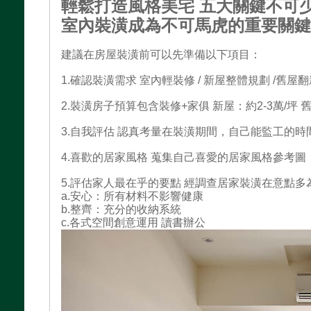
輕鬆打造風格美宅 五大關鍵不可
室內裝潢成為不可馬虎的重要關
建議在房屋裝潢前可以先準備以下項目：
1.確認裝潢需求 室內輕裝修 / 新屋整體規劃 /舊屋翻
2.裝潢房子預算包含裝修+家俱 新屋：約2-3萬/坪 
3.自我評估 認真考量在裝潢期間，自己能監工的
4.喜歡的居家風格 蒐集自己喜愛的居家風格參考圖
5.評估家人最在乎的要點 經調查居家裝潢在意點多
a.安心：所有材料不影響健康
b.整齊：充分的收納系統
c.各式空間創意運用 讀書辦公