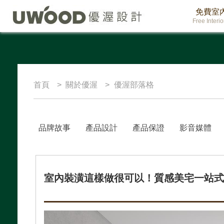
免費室
Free Interi
首頁
關於優渥
優渥部落格
品牌故事
產品設計
產品保證
影音媒體
室內裝潢這樣做很可以！質感美宅一站