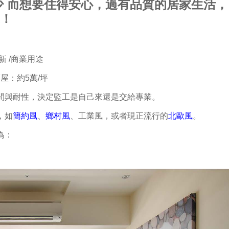
少 而想要住得安心，過有品質的居家生活，
鍵！
新 /商業用途
舊屋：約5萬/坪
時間與耐性，決定監工是自己來還是交給專業。
，如
簡約風
、
鄉村風
、工業風，或者現正流行的
北歐風
。
為：