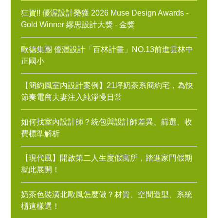
狂賀!! 優渥設計榮獲 2026 Muse Design Awards -
Gold Winner 繆思設計大獎 - 金獎
歐德集團 優渥設計「百林計畫」NO.13前進雲林中
正國小
【簡約風室內設計案例】21坪奶茶系簡約宅，為快
節奏電商夫妻注入純淨慢日常
如何找室內設計師？統包與設計師差異、篩選、收
費標準解析
【現代風】開啟第二人生度假寓所，踏進家門假期
就此展開！
奶茶色裝潢北歐風怎麼做？材質、空間造型、系統
櫃這樣選！