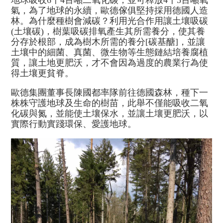
地球吸收6千4百噸二氧化碳，並可釋放4千5百噸氧
氣，為了地球的永續，歐德傢俱堅持採用德國人造
林。為什麼種樹會減碳？利用光合作用讓土壤吸碳
(土壤碳)，樹葉吸碳排氧產生其所需養分，使其養
分存於根部，成為樹木所需的養分[碳基醣]，並讓
土壤中的細菌、真菌、微生物等生態鏈結培養腐植
質，讓土地更肥沃，才不會因為過度的農業行為使
得土壤更貧脊。
歐德集團董事長陳國都率隊前往德國森林，種下一
株株守護地球及生命的樹苗，此舉不僅能吸收二氧
化碳與氮，並能使土壤保水，並讓土壤更肥沃，以
實際行動實踐環保、愛護地球。