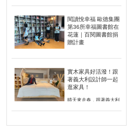
閱讀悅幸福 歐德集團
第36所幸福圖書館在
花蓮｜百閱圖書館捐
贈計畫
台灣家居業領導品牌歐德
集團2018年完成第36座
幸福圖書館。有鑑於年...
實木家具好活潑！跟
著義大利設計師一起
逛家具！
晴天來走春，跟著義大利
設計師Marco Guariglia一
起逛家具！ 好好生活 好
好...