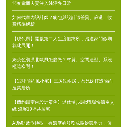
節奏電商夫妻注入純淨慢日常
如何找室內設計師？統包與設計師差異、篩選、收
費標準解析
【現代風】開啟第二人生度假寓所，踏進家門假期
就此展開！
奶茶色裝潢北歐風怎麼做？材質、空間造型、系統
櫃這樣選！
【12坪簡約風小宅】三房改兩房，為兄妹打造簡約
溫柔居所
【簡約風室內設計案例】退休慢步調x職場快節奏交
織 溫馨19坪共居宅
AI驅動數位轉型，有溫度的服務成關鍵競爭力，優