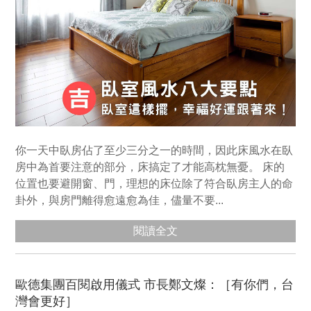
你一天中臥房佔了至少三分之一的時間，因此床風水在臥
房中為首要注意的部分，床搞定了才能高枕無憂。 床的
位置也要避開窗、門，理想的床位除了符合臥房主人的命
卦外，與房門離得愈遠愈為佳，儘量不要...
閱讀全文
歐德集團百閱啟用儀式 市長鄭文燦：［有你們，台
灣會更好］