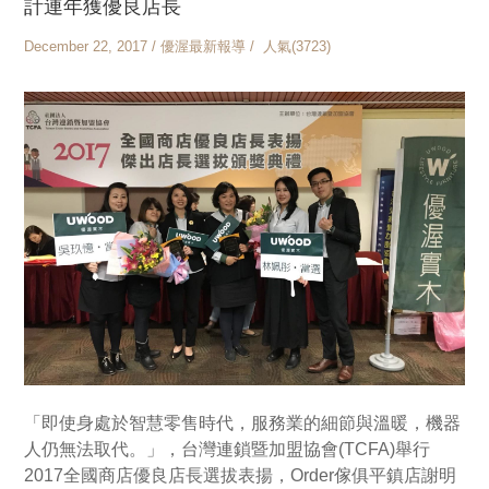
計連年獲優良店長
December 22, 2017 / 優渥最新報導 / 人氣(3723)
「即使身處於智慧零售時代，服務業的細節與溫暖，機器
人仍無法取代。」，台灣連鎖暨加盟協會(TCFA)舉行
2017全國商店優良店長選拔表揚，Order傢俱平鎮店謝明