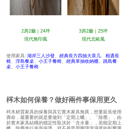
2房2廳｜24坪
3房2廳｜25坪
現代無印風
現代北歐風
使用家具:
湖岸三人沙發
、
經典長方四抽大茶几
、
相遇長
椅
、
浮島餐桌
、
小王子餐椅
、
經典單抽收納櫃
、
跳島餐
桌
、
小王子餐椅
梣木如何保養？做好兩件事保用更久
梣木材質家具的保養與其它實木家具無異，想要延長使用
壽命，最重要的就是要做到「定期上蠟」、「除塵」，由
於實木家具結構的穩定性取決於「含水量」，若能定期上
蠟、除塵進行表面保護，就不易受周圍環境濕度的影響導