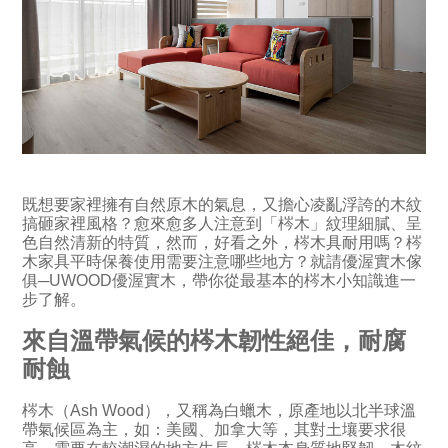
既想要家裡擁有自然原木的氣息，又擔心凌亂浮誇的木紋
搞砸家裡風格？愈來愈多人注意到「梣木」紋理細膩、呈
色自然清新的特質，然而，好看之外，梣木具耐用嗎？梣
木家具平時保養使用需要注意哪些地方？就請優渥實木傢
俱─UWOOD優渥實木，帶你從最基本的梣木小知識進一
步了解。
來自溫帶氣候的梣木韌性絕佳，耐腐
耐蝕
梣木（Ash Wood），又稱為白蠟木，原產地以北半球溫
帶氣候區為主，如：美國、加拿大等，其對土壤要求很