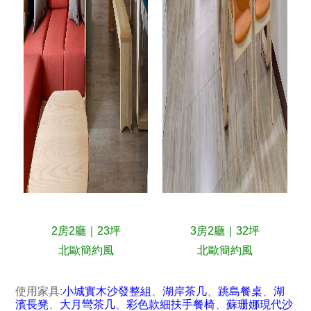
2房2廳｜23坪
3房2廳｜32坪
北歐簡約風
北歐簡約風
使用家具:
小城實木沙發整組
、
湖岸茶几
、
跳島餐桌
、
湖
濱長凳
、
大月彎茶几
、
彩色款細扶手餐椅
、
蘇珊娜現代沙