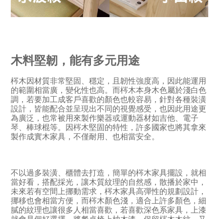
木料堅韌，能有多元用途
梣木因材質非常堅固、穩定，且韌性強度高，因此能運用
的範圍相當廣，變化性也高。而梣木本身木色屬於淺白色
調，若要加工成客戶喜歡的顏色也較容易，針對各種裝潢
設計，皆能配合並呈現出不同的視覺感受，也因此用途更
為廣泛，也常被用來製作樂器或運動器材如吉他、電子
琴、棒球棍等。因梣木堅固的特性，許多國家也將其拿來
製作成實木家具，不僅耐用、也相當安全。
不以過多裝潢、櫃體去打造，簡單的梣木家具擺設，就相
當好看，搭配採光，讓木質紋理的自然感，散播於家中，
未來若有空間上挪動需求，梣木家具高彈性的規劃設計，
挪移也會相當方便，而梣木顏色淺，適合上許多顏色，細
膩的紋理也讓很多人相當喜歡，若喜歡深色系家具，上漆