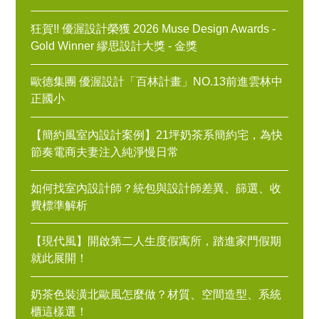
狂賀!! 優渥設計榮獲 2026 Muse Design Awards -
Gold Winner 繆思設計大獎 - 金獎
歐德集團 優渥設計「百林計畫」NO.13前進雲林中
正國小
【簡約風室內設計案例】21坪奶茶系簡約宅，為快
節奏電商夫妻注入純淨慢日常
如何找室內設計師？統包與設計師差異、篩選、收
費標準解析
【現代風】開啟第二人生度假寓所，踏進家門假期
就此展開！
奶茶色裝潢北歐風怎麼做？材質、空間造型、系統
櫃這樣選！