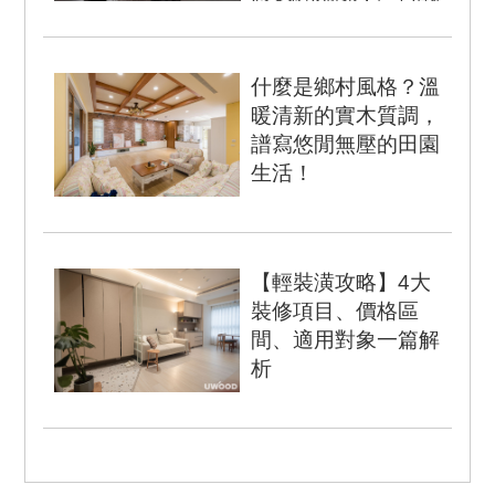
裝潢流程嗎？本文將介紹
新舊屋裝潢流程，包含預
售屋、新成屋、中古屋的
什麼是鄉村風格？溫
裝潢順...
暖清新的實木質調，
譜寫悠閒無壓的田園
生活！
前言 以舒適機能為導向的
「鄉村風格」，沒有繁瑣
的裝飾語彙、複雜的建材
【輕裝潢攻略】4大
堆疊，簡潔明朗的氛...
裝修項目、價格區
間、適用對象一篇解
析
近年來「輕裝潢」風潮盛
行，許多人會利用簡單家
飾來妝點空間，本文將帶
你認識輕裝潢定義及其適