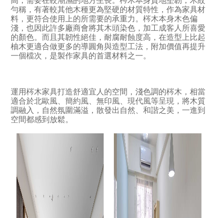
高，需要在較潮濕的地方生長。梣木本身質地堅韌，木紋
勻稱，有著較其他木種更為堅硬的材質特性，作為家具材
料，更符合使用上的所需要的承重力。梣木本身木色偏
淺，也因此許多廠商會將其木頭染色，加工成客人所喜愛
的顏色。而且其韌性絕佳，耐腐耐蝕度高，在造型上比起
柚木更適合做更多的導圓角與造型工法，附加價值再提升
一個檔次，是製作家具的首選材料之一。
運用梣木家具打造舒適宜人的空間，淺色調的梣木，相當
適合於北歐風、簡約風、無印風、現代風等呈現，將木質
調融入，自然氛圍滿溢，散發出自然、和諧之美，一進到
空間都感到放鬆。