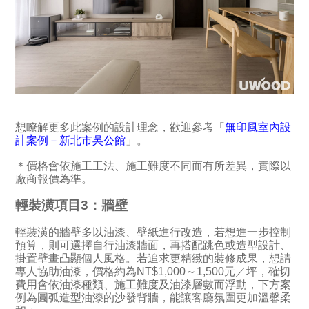
想瞭解更多此案例的設計理念，歡迎參考「
無印風室內設
計案例－新北市吳公館
」。
＊價格會依施工工法、施工難度不同而有所差異，實際以
廠商報價為準。
輕裝潢項目3：牆壁
輕裝潢的牆壁多以油漆、壁紙進行改造，若想進一步控制
預算，則可選擇自行油漆牆面，再搭配跳色或造型設計、
掛置壁畫凸顯個人風格。若追求更精緻的裝修成果，想請
專人協助油漆，價格約為NT$1,000～1,500元／坪，確切
費用會依油漆種類、施工難度及油漆層數而浮動，下方案
例為圓弧造型油漆的沙發背牆，能讓客廳氛圍更加溫馨柔