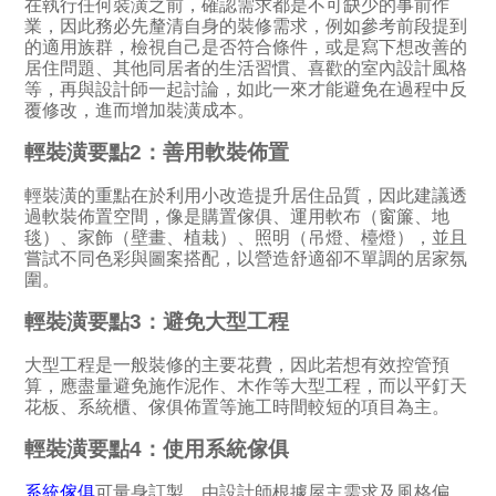
在執行任何裝潢之前，確認需求都是不可缺少的事前作
業，因此務必先釐清自身的裝修需求，例如參考前段提到
的適用族群，檢視自己是否符合條件，或是寫下想改善的
居住問題、其他同居者的生活習慣、喜歡的室內設計風格
等，再與設計師一起討論，如此一來才能避免在過程中反
覆修改，進而增加裝潢成本。
輕裝潢要點2：善用軟裝佈置
輕裝潢的重點在於利用小改造提升居住品質，因此建議透
過軟裝佈置空間，像是購置傢俱、運用軟布（窗簾、地
毯）、家飾（壁畫、植栽）、照明（吊燈、檯燈），並且
嘗試不同色彩與圖案搭配，以營造舒適卻不單調的居家氛
圍。
輕裝潢要點3：避免大型工程
大型工程是一般裝修的主要花費，因此若想有效控管預
算，應盡量避免施作泥作、木作等大型工程，而以平釘天
花板、系統櫃、傢俱佈置等施工時間較短的項目為主。
輕裝潢要點4：使用系統傢俱
系統傢俱
可量身訂製，由設計師根據屋主需求及風格偏