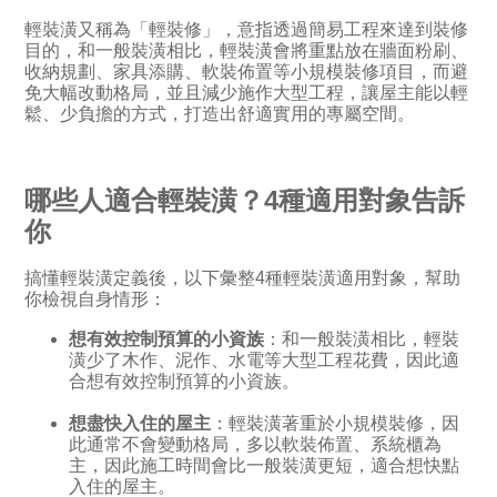
輕裝潢又稱為「輕裝修」，意指透過簡易工程來達到裝修
目的，和一般裝潢相比，輕裝潢會將重點放在牆面粉刷、
收納規劃、家具添購、軟裝佈置等小規模裝修項目，而避
免大幅改動格局，並且減少施作大型工程，讓屋主能以輕
鬆、少負擔的方式，打造出舒適實用的專屬空間。
哪些人適合輕裝潢？4種適用對象告訴
你
搞懂輕裝潢定義後，以下彙整4種輕裝潢適用對象，幫助
你檢視自身情形：
想有效控制預算的小資族
：和一般裝潢相比，輕裝
潢少了木作、泥作、水電等大型工程花費，因此適
合想有效控制預算的小資族。
想盡快入住的屋主
：輕裝潢著重於小規模裝修，因
此通常不會變動格局，多以軟裝佈置、系統櫃為
主，因此施工時間會比一般裝潢更短，適合想快點
入住的屋主。