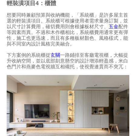
輕裝潢項目4：櫃體
想要同時兼顧預算與收納機能，「系統櫃」是許多屋主首
選的輕裝潢項目。系統櫃可根據使用者需求量身訂製，並
以尺寸計算費用，確切費用則會根據板材尺寸、
五金
配件
等因素而異。不過和木作櫃相比，系統櫃費用通常更有彈
性，施工也更迅速，而且有多種板材顏色、風格樣式，能
與不同室內設計風格完美融合。
下方案例的系統櫃從
玄關
一路鋪排至客廳電視櫃，大幅提
升收納空間，並以底部刻意懸空的設計增添輕盈感，米白
色門片和燕麥色電視牆互相襯托，使視覺連貫而不突兀：