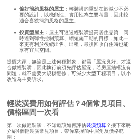
偏好簡約風格的屋主
：輕裝潢的重點在於減少不必
要的設計，以機能性、實用性為主要考量，因此較
適合喜歡簡約風格的屋主。
投資型屋主
：屋主可透過輕裝潢提高居住品質，同
時達到彈性控制預算、縮短施工期的目標，如此一
來更有利於後續出售、出租，最後回收自住時也能
享有宜居空間。
提醒大家，無論是上述何種對象，都需「屋況良好」才適
合做輕裝潢，因此執行前須先評估屋況，若房屋結構沒有
問題，就不需要大規模翻修，可減少大型工程項目，以小
改造為主要訴求。
輕裝潢費用如何評估？4個常見項目、
價格區間一次看
第一次做輕裝潢，不知道該如何評估
裝潢預算
？接下來將
介紹4個輕裝潢常見項目．帶你掌握箇中眉角及價格範
圍：