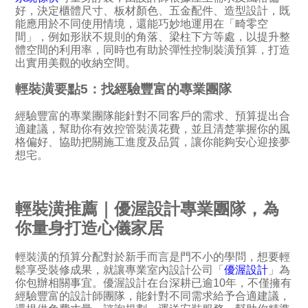
好，決定櫃體尺寸、板材顏色、五金配件、造型設計，既
能應用於不同使用情境，還能巧妙地運用在「畸零空
間」，例如形狀不規則的角落、梁柱下方等處，以提升整
體空間的利用率，同時也有助於彈性控制裝潢預算，打造
出實用美觀的收納空間。
輕裝潢要點5：找經驗豐富的專業團隊
經驗豐富的專業團隊能針對不同客戶的需求、預算提出合
適建議，幫助你有效控管裝潢花費，並且清楚掌握你的風
格偏好、協助把關施工進度及品質，讓你能夠安心迎接夢
想宅。
輕裝潢推薦｜優渥設計專業團隊，為
你量身打造心儀家居
輕裝潢的預算分配對於新手而言是門不小的學問，想要輕
鬆享受裝修成果，就讓專業室內設計公司「
優渥設計
」為
你包辦相關事宜。優渥設計在台深耕已逾10年，不僅擁有
經驗豐富的設計師團隊，能針對不同需求給予合適建議，