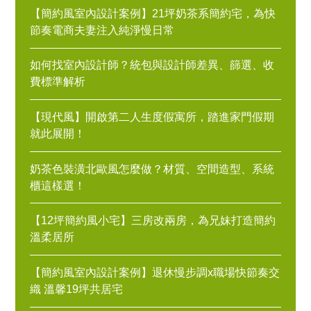
【簡約風室內設計案例】21坪奶茶系簡約宅，為快
節奏電商夫妻注入純淨慢日常
如何找室內設計師？統包與設計師差異、篩選、收
費標準解析
【現代風】開啟第二人生度假寓所，踏進家門假期
就此展開！
奶茶色裝潢北歐風怎麼做？材質、空間造型、系統
櫃這樣選！
【12坪簡約風小宅】三房改兩房，為兄妹打造簡約
溫柔居所
【簡約風室內設計案例】退休慢步調x職場快節奏交
織 溫馨19坪共居宅