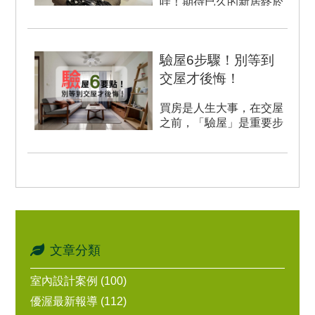
哇！期待已久的新居終於
落成了！ 為了營造一個溫
暖舒適的家，這次裝潢可
是花了不少心力呢！...
驗屋6步驟！別等到
交屋才後悔！
買房是人生大事，在交屋
之前，「驗屋」是重要步
驟！ 掌握驗屋小撇步，就
能安心交屋！ ...
文章分類
室內設計案例 (100)
優渥最新報導 (112)