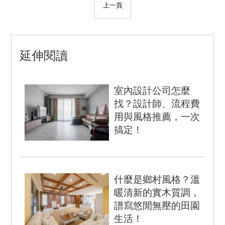
上一頁
延伸閱讀
室內設計公司怎麼
找？設計師、流程費
用與風格推薦，一次
搞定！
現代人越來越講究室內設
計，開始懂得品味生活、
樂在享受。因此，室內設
什麼是鄉村風格？溫
計風格一路從暖心北歐
暖清新的實木質調，
風、現代...
譜寫悠閒無壓的田園
生活！