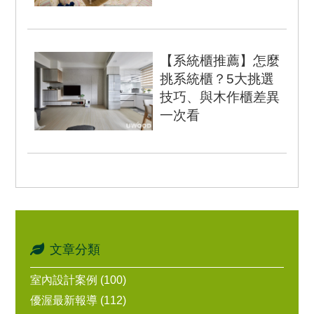
前言 以舒適機能為導向的
「鄉村風格」，沒有繁瑣
的裝飾語彙、複雜的建材
【系統櫃推薦】怎麼
堆疊，簡潔明朗的氛...
挑系統櫃？5大挑選
技巧、與木作櫃差異
一次看
在現代生活中，如何在有
限的家居空間中，保留完
整視覺美學及滿足收納等
多元功能的家具設計變得
越來越...
文章分類
室內設計案例 (100)
優渥最新報導 (112)