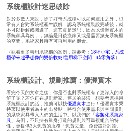
系統櫃設計迷思破除
對於多數人來說，除了好奇系統櫃可以如何運用之外，也
常有人會對系統櫃產生誤解，認為系統櫃裝設完成後，就
不可以拆解或搬遷了。這其實是迷思，因為以優渥實木的
系統家具為例，，無論是日後搬家又或是需要擴充系統櫃
的空間，系統家具擁有可再利用的機會。
（觀看更多善用系統櫃的案例，請參考：
18坪小宅，系統
櫃帶來超乎想像的雙倍收納!善用梯下空間、畸零角落
）
系統櫃設計、規劃推薦：優渥實木
看完今天的文章之後，你是否也對系統櫃有了更深入的瞭
解了呢？若你正在規劃新家、舊居的裝潢，想要考慮採用
系統櫃設計的話，推薦可以找
優渥實木
進行！優渥實木秉
持著以使用者為主的出發點，將符合使用需求與空間規劃
的系統家具帶入人們的生活中。以我們的「
客製化系統家
具
」為例，不只擁有量身打造的規劃與可重複組合的特
性，更提供3大免費的服務「免費丈量、免費設計討論、