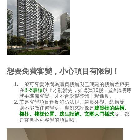
想要免費客變，小心項目有限制！
一般可客變時間為購買樓層與已興建的樓層差距要
在
3~5層樓
以上才能變更，如購買10樓，蓋到5樓時
就要準備客變，才不會影響整體工程進度。
若是客變項目違反消防法規、建築外觀、結構等，
則不能做任何變更。舉例來說像是
建築物的結構、
樑柱、樓梯位置、逃生設施、玄關大門樣式
等，都
是常見不可客變的項目哦！