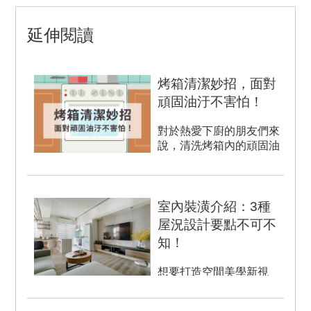
延伸閱讀
烤箱清潔妙招，面對
頑固油汙不害怕！
對於熱愛下廚的朋友們來
說，清洗烤箱內的頑固油
汙總是讓人頭疼，保持烤
箱的清潔是重要的任務之
一，在...
室內裝潢介紹：3種
屋況設計要點不可不
知！
想要打造空間美學新視
野，那室內裝潢設計就不
可忽略。首先要先了解居