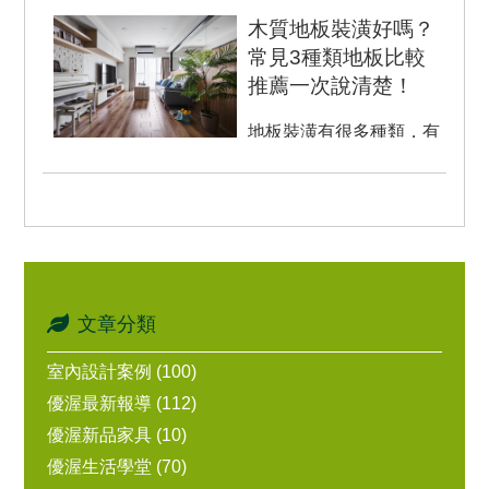
住屋況問題，並經由精細
木質地板裝潢好嗎？
的規劃，...
常見3種類地板比較
推薦一次說清楚！
地板裝潢有很多種類，有
木質地板、塑膠地板和磁
磚地板等材質。每一種材
質都有其特性與優點，總
是讓人...
文章分類
室內設計案例 (100)
優渥最新報導 (112)
優渥新品家具 (10)
優渥生活學堂 (70)