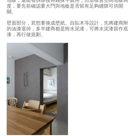
地板，還能省拆除後再鋪抹平費用，但這樣會墊高地板高
度，要先前確認要大門與地板是否留有足夠縫隙可供開
關。
壁面部分，若想要換成壁紙、自貼木等設計，先將建商附
的油漆退掉，多半建商都是附水泥漆，可將水泥漆當作底
漆，再行做規劃。