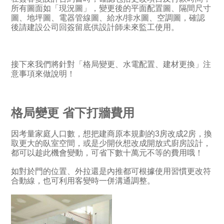
所有圖面如「現況圖」，變更後的平面配置圖、隔間尺寸
圖、地坪圖、電器管線圖、給水/排水圖、空調圖，確認
後請建設公司回簽留底供設計師未來監工使用。
接下來我們將針對「格局變更、水電配置、建材更換」注
意事項來做說明！
格局變更 省下打牆費用
因考量家庭人口數，想把建商原本規劃的3房改成2房，換
取更大的臥室空間，或是少開伙想改成開放式廚房設計，
都可以趁此機會變動，可省下數十萬元不等的費用哦！
如對於門的位置、外拉還是內推都可根據使用習慣更改符
合動線，也可利用客變時一併溝通調整。