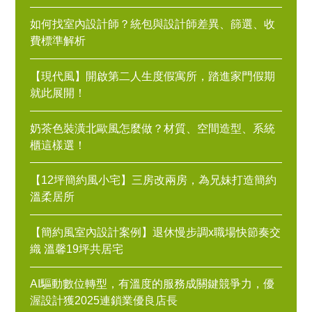
如何找室內設計師？統包與設計師差異、篩選、收
費標準解析
【現代風】開啟第二人生度假寓所，踏進家門假期
就此展開！
奶茶色裝潢北歐風怎麼做？材質、空間造型、系統
櫃這樣選！
【12坪簡約風小宅】三房改兩房，為兄妹打造簡約
溫柔居所
【簡約風室內設計案例】退休慢步調x職場快節奏交
織 溫馨19坪共居宅
AI驅動數位轉型，有溫度的服務成關鍵競爭力，優
渥設計獲2025連鎖業優良店長