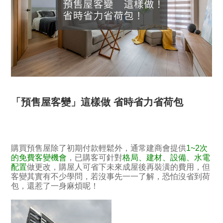
「預售屋客變」這樣做 省時省力省荷包
購買預售屋除了初期付款輕鬆外，通常建商會提供
1~2次
的免費客變機會
，已購客可針對
格局、建材、設備、水電
配置
做更改，購屋人可省下未來成屋後再裝潢的費用，但
客變其實有不少學問，若沒事先一一了解，恐怕沒省到荷
包，還惹了一身麻煩呢！