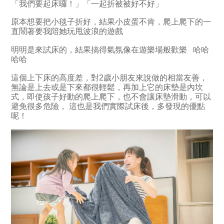
「我們要起床囉！」「一起折被被好不好」
原本想要把小毯子折好，結果小皮蛋不肯，爬上爬下的一
直鬧著要我陪她玩甩波浪的遊戲
明明是來試床的，結果搞得氣氛像在遊樂場般歡樂 哈哈
哈哈
這個上下床的高度差，對2歲小朋友來說做的相當友善，
無論是上去或是下來都很輕鬆，再加上它的床墊是內坎
式，即使孩子好動的爬上爬下，也不會讓床墊滑動，可以
避免很多危險， 這也是我們實際試床後，多發現的優點
呢！