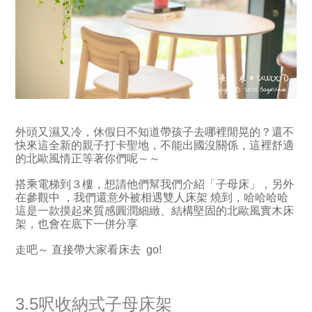
外頭又濕又冷，休假日不知道帶孩子去哪裡閒晃的？還不
快來這全新的親子打卡聖地，不能出國沒關係，這裡舒適
的北歐風情正等著你們呢～～
搭乘電梯到３樓，想請他們幫我們介紹「子母床」，另外
在參觀中 ，我們還意外被相遇雙人床架 燒到，哈哈哈哈
這是一款摸起來質感圓潤細緻、結構堅固的北歐風實木床
架，也會在底下一併分享
走吧～ 直接帶大家看床去 go!
3.5呎收納式子母床架