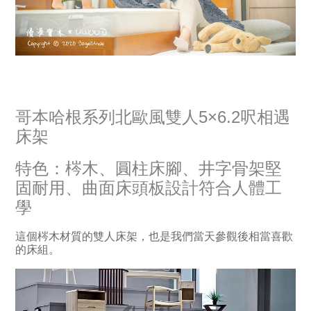
哥本哈根系列北歐風雙人5×6.2呎相遇
床架
特色：梣木、圓柱床腳、井字骨架堅
固耐用、曲面床頭板設計符合人體工
學
這個梣木材質的雙人床架，也是我們當天參觀後相當喜歡
的床組。