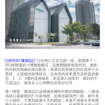
UWOOD 優渥
設計
位於林口文化北路一段，新開幕了一
間2棟聯通的４層樓旗艦店，這棟體驗館相當特別。搶眼
的外觀與簡練的黑白配色，座落在熙來攘往的街道旁十分
吸睛，大面積的玻璃採光，也為室內迎來透亮且輕盈的氣
息。1、2、3樓的質感傢具，更是讓人感受到「看到的不
只是設計，還有令人心神嚮往的美好日常」。
甫一開業，優渥設計這棟擁有獨特外觀的體驗館，一躍成
為林口最吸睛的打卡新地標，如果你跟我們一樣，家中有
小小孩的，千萬別錯過今天的開箱！本篇不僅會分享爸媽
圈中超火紅的優渥設計「子母床架」，也將帶著大家一同