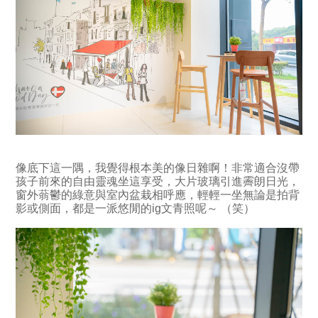
像底下這一隅，我覺得根本美的像日雜啊！非常適合沒帶
孩子前來的自由靈魂坐這享受，大片玻璃引進霽朗日光，
窗外蓊鬱的綠意與室內盆栽相呼應，輕輕一坐無論是拍背
影或側面，都是一派悠閒的ig文青照呢～ （笑）