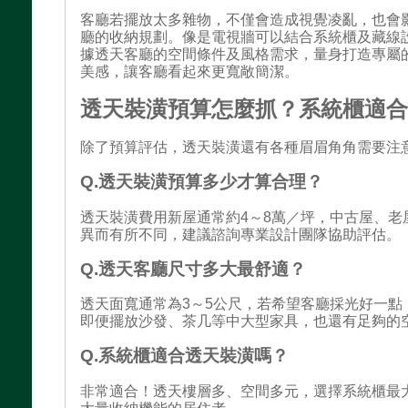
客廳若擺放太多雜物，不僅會造成視覺凌亂，也會
廳的收納規劃。像是電視牆可以結合系統櫃及藏線
據透天客廳的空間條件及風格需求，量身打造專屬
美感，讓客廳看起來更寬敞簡潔。
透天裝潢預算怎麼抓？系統櫃適
除了預算評估，透天裝潢還有各種眉眉角角需要注
Q.透天裝潢預算多少才算合理？
透天裝潢費用新屋通常約4～8萬／坪，中古屋、老
異而有所不同，建議諮詢專業設計團隊協助評估。
Q.透天客廳尺寸多大最舒適？
透天面寬通常為3～5公尺，若希望客廳採光好一點
即便擺放沙發、茶几等中大型家具，也還有足夠的
Q.系統櫃適合透天裝潢嗎？
非常適合！透天樓層多、空間多元，選擇系統櫃最