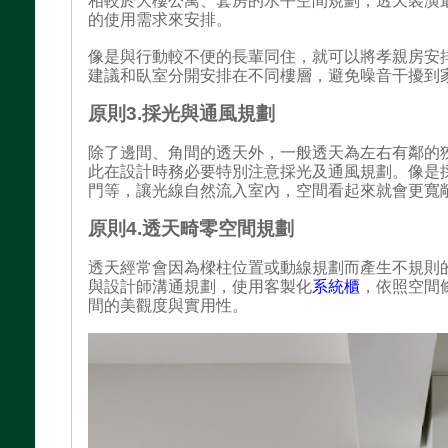
相較於大樓公寓、套房的水平空間規劃，透天裝潢
的使用需求來安排。
像是與行動較不便的長輩同住，就可以將孝親房安
建議和臥室分開安排在不同樓層，避免噪音干擾到
原則3.採光與通風規劃
除了邊間、角間的透天外，一般透天為左右有鄰的
此在設計時務必要特別注意採光及通風規劃。像是
門等，讓光線自然流入室內，空間看起來就會更寬
原則4.透天畸零空間規劃
透天經常會因為樑柱位置或動線規劃而產生不規則
與設計師溝通規劃，使用客製化
系統櫃
，依照空間
間的美觀度與實用性。