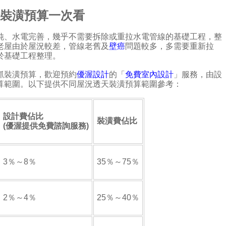
屋裝潢預算一次看
純、水電完善，幾乎不需要拆除或重拉水電管線的基礎工程，整
老屋由於屋況較差，管線老舊及
壁癌
問題較多，多需要重新拉
於基礎工程整理。
抓裝潢預算，歡迎預約
優渥設計
的「
免費室內設計
」服務，由設
算範圍。以下提供不同屋況透天裝潢預算範圍參考：
設計費佔比
裝潢費佔比
(優渥提供免費諮詢服務)
3％～8％
35％～75％
2％～4％
25％～40％