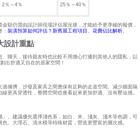
2％～4％
25％～40％
際金額仍需由設計師現場評估屋況後，才能給予更準確的報價，
考：
裝潢預算如何評估？新舊屋工程項目、花費佔比解析
。
大設計重點
息、聊天，接待親友時也比較不用擔心打擾到其他人的隱私，以
規劃出舒適又自在的居家空間！
太過擁擠，沙發及家具之間應保有足夠的走道空間。減少牆面隔
動線更具穿透性，整體空間也會看起來更加舒適、沒有壓迫感。
感」。建議優先選擇淺色系，如白、米、淺灰、淺木等色調，可
跳色、大理石、清水模等特殊材質，營造更豐富的層次感。