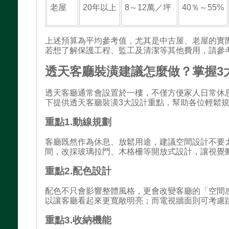
老屋
20年以上
8～12萬／坪
40％～55%
上述預算為平均參考值，尤其是中古屋、老屋的實
若想了解保護工程、監工及清潔等其他費用，請參
透天客廳裝潢建議怎麼做？掌握3
透天客廳通常會設置於一樓，不僅方便家人日常休
下提供透天客廳裝潢3大設計重點，幫助各位輕鬆
重點1.動線規劃
客廳既然作為休息、放鬆用途，建議空間設計不要
間，改採玻璃拉門、木格柵等開放式設計，讓視覺
重點2.配色設計
配色不只會影響整體風格，更會改變客廳的「空間
以讓客廳看起來更寬敞明亮；而電視牆面則可考慮
重點3.收納機能