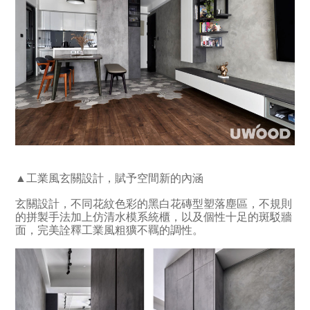
▲工業風玄關設計，賦予空間新的內涵
玄關設計，不同花紋色彩的黑白花磚型塑落塵區，不規則
的拼製手法加上仿清水模系統櫃，以及個性十足的斑駁牆
面，完美詮釋工業風粗獷不羈的調性。