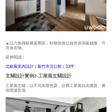
▲以六角磚框構落塵區，鞋櫃側身以綠色洞洞板鋪陳，可
吊掛衣物。
延伸閱讀：
北歐風室內設計｜新竹市沈公館｜33坪
玄關設計實例2-工業風玄關設計
工業風玄關，以不同灰階色調，詮釋工業風自由灑脫、雅
痞閒適意境。