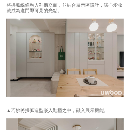
將拱弧線條融入鞋櫃立面，並結合展示區設計，讓心愛收
藏成為進門即可見的亮點。
▲巧妙將拱弧造型嵌入鞋櫃之中，融入展示機能。