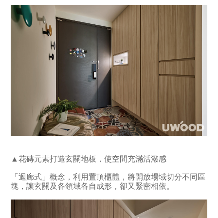
▲花磚元素打造玄關地板，使空間充滿活潑感
「迴廊式」概念，利用置頂櫃體，將開放場域切分不同區
塊，讓玄關及各領域各自成形，卻又緊密相依。