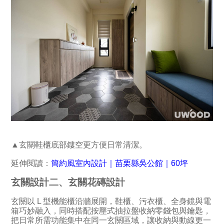
▲玄關鞋櫃底部鏤空更方便日常清潔。
延伸閱讀：
簡約風室內設計｜苗栗縣吳公館｜60坪
玄關設計二、玄關花磚設計
玄關以 L 型機能櫃沿牆展開，鞋櫃、污衣櫃、全身鏡與電
箱巧妙融入，同時搭配按壓式抽拉盤收納零錢包與鑰匙，
把日常所需功能集中在同一玄關區域，讓收納與動線更一