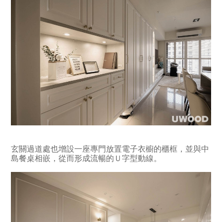
玄關過道處也增設一座專門放置電子衣櫥的櫃框，並與中
島餐桌相嵌，從而形成流暢的Ｕ字型動線。