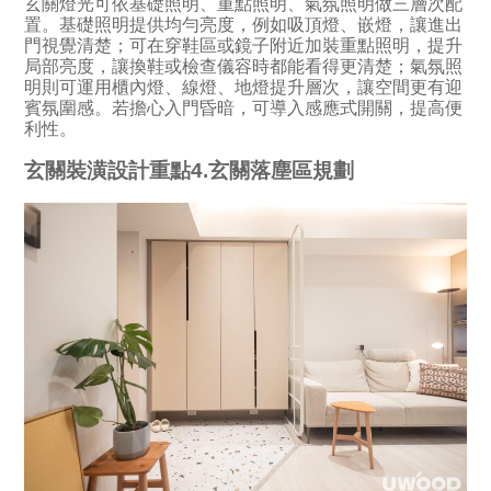
玄關燈光可依基礎照明、重點照明、氣氛照明做三層次配
置。基礎照明提供均勻亮度，例如吸頂燈、嵌燈，讓進出
門視覺清楚；可在穿鞋區或鏡子附近加裝重點照明，提升
局部亮度，讓換鞋或檢查儀容時都能看得更清楚；氣氛照
明則可運用櫃內燈、線燈、地燈提升層次，讓空間更有迎
賓氛圍感。若擔心入門昏暗，可導入感應式開關，提高便
利性。
玄關裝潢設計重點4.玄關落塵區規劃