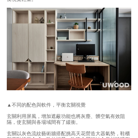
▲不同的配色與軟件，平衡玄關視覺
玄關利用屏風，增加遮蔽功能也將灰塵、髒空氣有效阻
隔，使玄關與各場域間有了緩衝。
玄關以灰色流紋藝術牆搭配挑高天花營造大器氣勢，鞋櫃