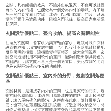
玄關，具有緩衝的效果，不論外出或返家，不僅可以舒緩
自己的內在情緒，也能做為一個分界內外的場域。為了避
免一開門直接看到客廳，建議可以利用廊道、門片、系統
櫃等配置作為遮蔽功能，阻擋入門視線，提高居家生活隱
私保障。
玄關設計優點二、整合收納、提高玄關機能性
往返於玄關時，會有收納與穿鞋的需求，建議可以在玄關
設置收納櫃，增加收納空間；也可以設計不落地鞋櫃搭配
燈條照明的櫃體，讓櫃體變得更輕盈，放大空間視覺。玄
關空間透過利用不同軟件的運用，能夠創造出別具特色的
玄關設計，讓玄關不再只是一個過道口，美化玄關的同時
也為玄關區域帶來多元的功能性。
玄關設計優點三、室內外的分野，規劃玄關落塵
區
玄關材質，是連接著內外的空間，也是迎賓時的門面。規
劃玄關落塵區時，建議選用易於清理的磁磚、清水模等材
質，讓入屋時帶入的髒污、灰塵留在此處，讓打掃更方
便；也可以在落塵區規劃系統櫃，打造玄關收納空間，將
雜物妥善整理，保持玄關乾淨整齊度也為來訪的親友帶來