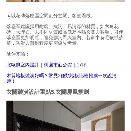
▲以花磚落塵區空間劃分玄關、客廳場域。
落塵區建議採用耐磨、抗污、易清潔的材質，如六角花
磚、大理石。以不同材質或高低差區隔玄關與客廳，可使
落塵區更加明確，避免髒污帶入室內。若家中有毛孩或孩
童，防滑與耐刮程度更需優先考量。
延伸閱讀：
北歐風室內設計｜桃園市莊公館｜17坪
木質地板裝潢好嗎？常見3種類地板比較推薦一次說清
楚！
玄關裝潢設計重點5.玄關屏風規劃