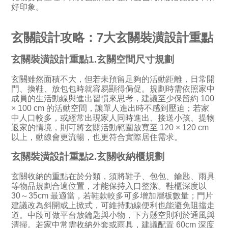
好印象。
玄關設計攻略：7大玄關裝潢設計重點
玄關裝潢設計重點1.玄關空間尺寸規劃
玄關雖然面積不大，但若未預留足夠的活動距離，日常開
門、換鞋、放包包時就容易顯得侷促。規劃時需依照家中
成員的生活動線與進出習慣來思考，建議至少保留約 100
× 100 cm 的活動空間，讓單人進出時不感到壓迫；若家
中人口較多，或經常出現家人同時進出、接送小孩、提物
返家的情境，則可將玄關活動範圍放寬至 120 × 120 cm
以上，動線會更流暢，也更符合實際居住需求。
玄關裝潢設計重點2.玄關收納櫃規劃
玄關收納的重點在於分類，須將鞋子、包包、鑰匙、雨具
等物品規劃合適位置，才能保持入口整潔。鞋櫃深度以
30～35cm 最適當，若鞋款較多可多增加層板數量；門片
建議改為斜開或上掀式，可維持動線便利也能避免阻擋走
道。中段可做平台放鑰匙與小物，下方懸空則利於通風與
清掃。若家中常需收納外套或雨具，建議配置 60cm 深度