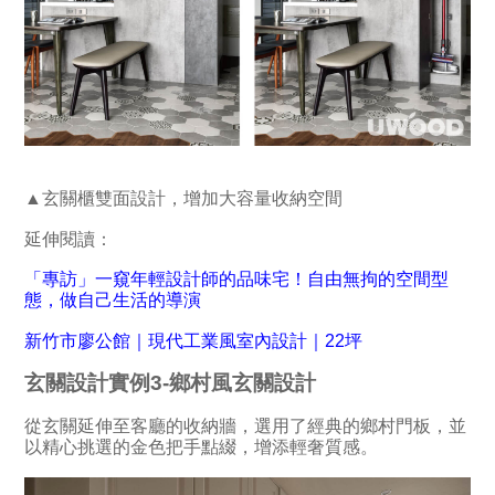
▲玄關櫃雙面設計，增加大容量收納空間
延伸閱讀：
「專訪」一窺年輕設計師的品味宅！自由無拘的空間型
態，做自己生活的導演
新竹市廖公館｜現代工業風室內設計｜22坪
玄關設計實例3-鄉村風玄關設計
從玄關延伸至客廳的收納牆，選用了經典的鄉村門板，並
以精心挑選的金色把手點綴，增添輕奢質感。