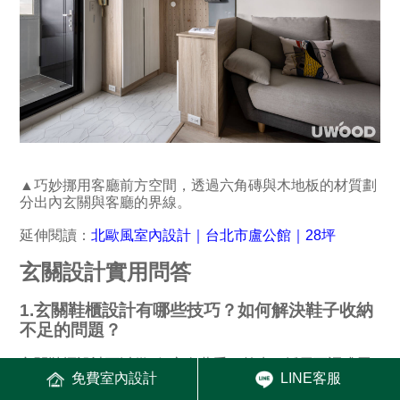
▲巧妙挪用客廳前方空間，透過六角磚與木地板的材質劃
分出內玄關與客廳的界線。
延伸閱讀：
北歐風室內設計｜台北市盧公館｜28坪
玄關設計實用問答
1.玄關鞋櫃設計有哪些技巧？如何解決鞋子收納
不足的問題？
玄關鞋櫃設計可以從3個方向著手。首先，採用可調式層
免費室內設計
LINE客服
板，依不同鞋款調整高度，讓高筒靴也能直立收，不會出
現空間被固定層板浪費的問題。其次，若家中鞋子多，可