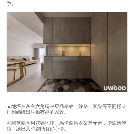
致。
▲地坪在灰白六角磚中穿插格紋、線條、圓點等不同樣式
排列編織出生動有趣的家景。
玄關落塵區用花磚地坪、馬卡龍吊衣架等元素，增添活潑
感，讓出入時都能有好心情。