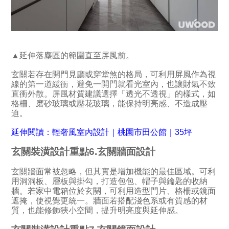
▲延伸落塵區的範圍直至屏風前。
玄關若存在開門見廳或穿堂煞的格局，可利用屏風作為視
線的第一道緩衝，避免一開門就看光室內，也讓財氣不致
直衝外散。屏風材質建議選擇「透光不透視」的樣式，如
格柵、磨砂玻璃或壓花玻璃，能保持明亮感、不造成壓
迫。
延伸閱讀：輕奢風室內設計｜桃園市田公館｜35坪
玄關裝潢設計重點6.玄關牆面設計
玄關牆面常被忽略，但其實是增加機能的最佳區域。可利
用洞洞板、層板與掛勾，打造包包、帽子與鑰匙的收納
牆。若家中電箱位於玄關，可利用造型門片、格柵或鏡面
遮掩，使視覺更統一。牆面若搭配淺色系或有質感的材
質，也能修飾狹小空間，提升明亮度與延伸感。