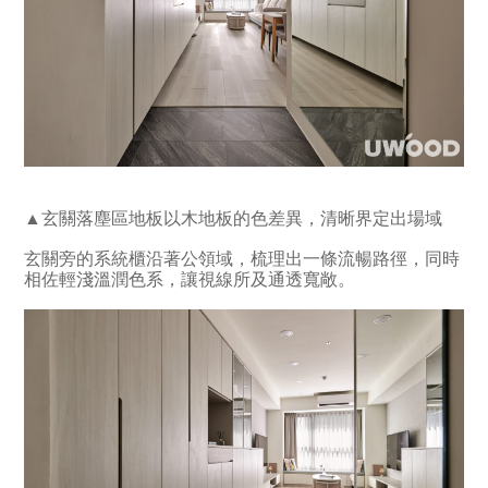
▲玄關落塵區地板以木地板的色差異，清晰界定出場域
玄關旁的系統櫃沿著公領域，梳理出一條流暢路徑，同時
相佐輕淺溫潤色系，讓視線所及通透寬敞。