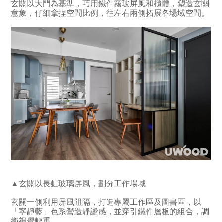
玄關以大門為基準，巧用鐵件霧玻屏風和櫃體，塑造玄關
意象，仔細拿捏空間比例，往左右兩側拓展各場域空間。
▲玄關以長虹玻璃屏風，劃分工作場域
玄關一側利用屏風阻隔，打造專屬工作區及圖書區，以
「寧靜藍」色系營造靜謐感，並穿引鐵件層板的組合，調
衡視覺輕重。