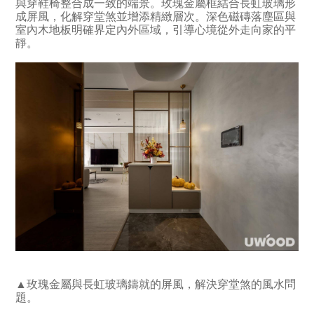
與穿鞋椅整合成一致的端景。玫瑰金屬框結合長虹玻璃形
成屏風，化解穿堂煞並增添精緻層次。深色磁磚落塵區與
室內木地板明確界定內外區域，引導心境從外走向家的平
靜。
▲玫瑰金屬與長虹玻璃鑄就的屏風，解決穿堂煞的風水問
題。