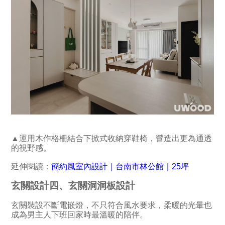
▲運用木作格柵結合下掀式收納穿鞋椅，營造出更為通透
的視野感。
延伸閱讀：
簡約風室內設計｜台南市林公館｜25坪
玄關設計四、玄關洞洞板設計
玄關裝設不斷電嵌燈，不只符合風水要求，柔暖的光暈也
成為男主人下班回家時最溫暖的陪伴。