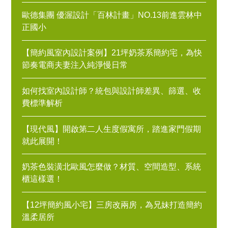
歐德集團 優渥設計「百林計畫」NO.13前進雲林中
正國小
【簡約風室內設計案例】21坪奶茶系簡約宅，為快
節奏電商夫妻注入純淨慢日常
如何找室內設計師？統包與設計師差異、篩選、收
費標準解析
【現代風】開啟第二人生度假寓所，踏進家門假期
就此展開！
奶茶色裝潢北歐風怎麼做？材質、空間造型、系統
櫃這樣選！
【12坪簡約風小宅】三房改兩房，為兄妹打造簡約
溫柔居所