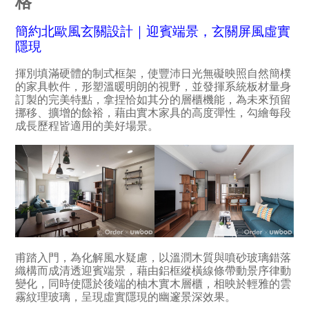
格
簡約北歐風玄關設計｜
迎賓端景，玄關屏風虛實
隱現
揮別填滿硬體的制式框架，使豐沛日光無礙映照自然簡樸
的家具軟件，形塑溫暖明朗的視野，並發揮系統板材量身
訂製的完美特點，拿捏恰如其分的層櫃機能，為未來預留
挪移、擴增的餘裕，藉由實木家具的高度彈性，勾繪每段
成長歷程皆適用的美好場景。
甫踏入門，為化解風水疑慮，以溫潤木質與噴砂玻璃錯落
織構而成清透迎賓端景，藉由鋁框縱橫線條帶動景序律動
變化，同時使隱於後端的柚木實木層櫃，相映於輕雅的雲
霧紋理玻璃，呈現虛實隱現的幽邃景深效果。