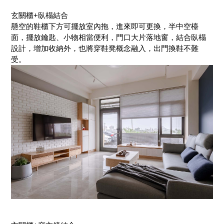
玄關櫃+臥榻結合
懸空的鞋櫃下方可擺放室內拖，進來即可更換，半中空檯
面，擺放鑰匙、小物相當便利，門口大片落地窗，結合臥榻
設計，增加收納外，也將穿鞋凳概念融入，出門換鞋不難
受。