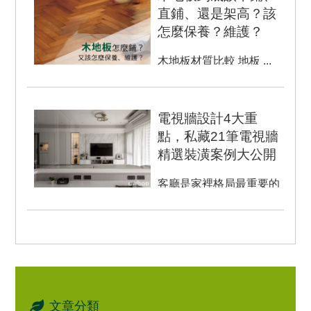
直鋪、還是架高？該
怎麼保養？維護？
木地板材質比較 地板 ...
電視牆設計4大重
點，私藏21筆電視牆
精選裝潢案例大公開
客廳是家裡格局最重要的
地方之一，是凝聚家庭感
情的重要場域，也是展現
視覺設計與美學的代表空
間。 ...
文章分類