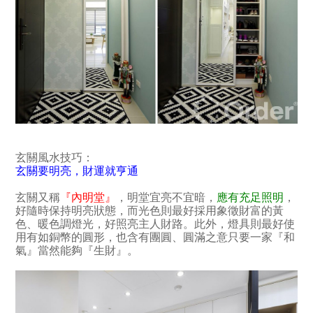
玄關風水技巧：
玄關要明亮，財運就亨通
玄關又稱
『內明堂』
，明堂宜亮不宜暗，
應有充足照明
，
好隨時保持明亮狀態，而光色則最好採用象徵財富的黃
色、暖色調燈光，好照亮主人財路。此外，燈具則最好使
用有如銅幣的圓形，也含有團圓、圓滿之意只要一家『和
氣』當然能夠『生財』。