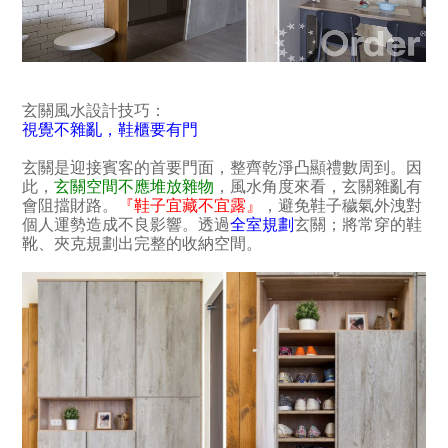
玄關風水設計技巧：
視覺不雜亂，鞋櫃要有門
玄關是迎接賓客的首要門面，整齊乾淨凸顯禮數周到。因
此，
玄關空間不應堆放雜物
，風水角度來看，玄關雜亂有
會阻擋財路。
『鞋子宜藏不宜露』
，避免鞋子穢氣外洩對
個人運勢造成不良影響。透過
全室規劃
玄關；將常穿的鞋
靴、夾克規劃出完整的收納空間。