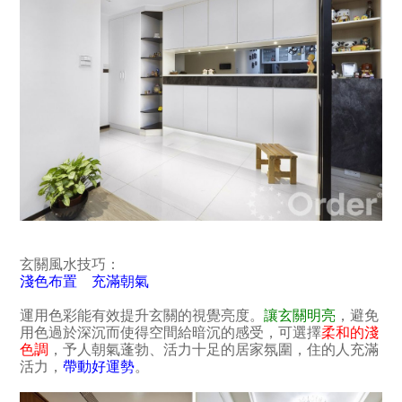
玄關風水技巧：
淺色布置 充滿朝氣
運用色彩能有效提升玄關的視覺亮度。
讓玄關明亮
，避免
用色過於深沉而使得空間給暗沉的感受，可選擇
柔和的淺
色調
，予人朝氣蓬勃、活力十足的居家氛圍，住的人充滿
活力，
帶動好運勢
。