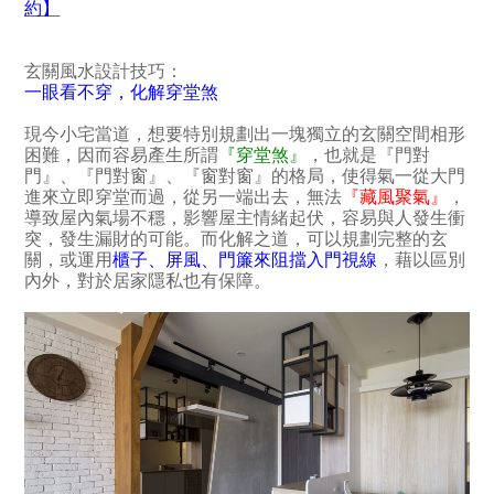
約】
玄關風水設計技巧：
一眼看不穿，化解穿堂煞
現今小宅當道，想要特別規劃出一塊獨立的玄關空間相形
困難，因而容易產生所謂
『穿堂煞』
，也就是『門對
門』、『門對窗』、『窗對窗』的格局，使得氣一從大門
進來立即穿堂而過，從另一端出去，無法
『藏風聚氣』
，
導致屋內氣場不穩，影響屋主情緒起伏，容易與人發生衝
突，發生漏財的可能。而化解之道，可以規劃完整的玄
關，或運用
櫃子、屏風、門簾來阻擋入門視線
，藉以區別
內外，對於居家隱私也有保障。