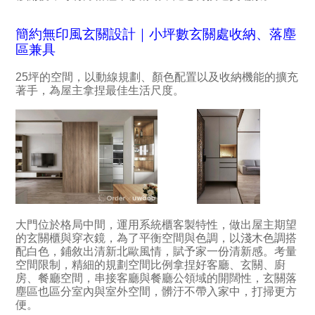
簡約無印風玄關設計｜小坪數玄關處收納、落塵
區兼具
25坪的空間，以動線規劃、顏色配置以及收納機能的擴充
著手，為屋主拿捏最佳生活尺度。
大門位於格局中間，運用系統櫃客製特性，做出屋主期望
的玄關櫃與穿衣鏡，為了平衡空間與色調，以淺木色調搭
配白色，鋪敘出清新北歐風情，賦予家一份清新感。考量
空間限制，精細的規劃空間比例拿捏好客廳、玄關、廚
房、餐廳空間，串接客廳與餐廳公領域的開闊性，玄關落
塵區也區分室內與室外空間，髒汙不帶入家中，打掃更方
便。