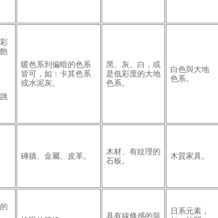
色彩
與飽
暖色系到偏暗的色系
黑、灰、白，或
白色與大地
皆可，如：卡其色系
是低彩度的大地
色系。
或水泥灰。
色系。
造跳
木材、有紋理的
磚牆、金屬、皮革。
木質家具。
石板。
光的
日系元素，
具有線條感的裝