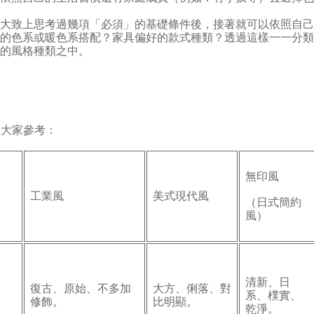
面大致上思考過幾項「必須」的基礎條件後，接著就可以依照自
度的色系或暖色系搭配？家具偏好的款式種類？透過這樣一一分
定的風格種類之中。
供大家參考：
無印風
工業風
美式現代風
（日式簡約
風）
清新、日
復古、原始、不多加
大方、俐落、對
系、樸實、
修飾。
比明顯。
乾淨。