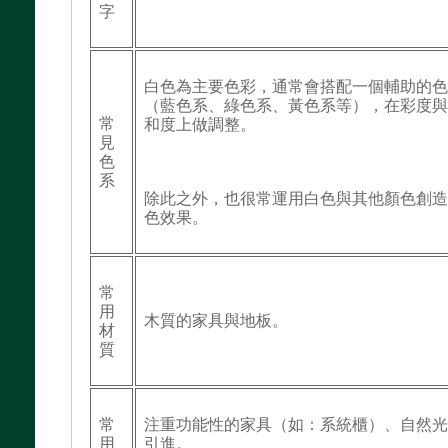
字
白色為主要色彩，通常會搭配一個輔助的
（藍色系、綠色系、黃色系等），在彩度
常
和度上做調整。
見
色
系
除此之外，也很常運用白色與其他顏色創
色效果。
常
用
木質的家具與地板。
材
質
常
注重功能性的家具（如：系統櫃）、自然
用
引進。