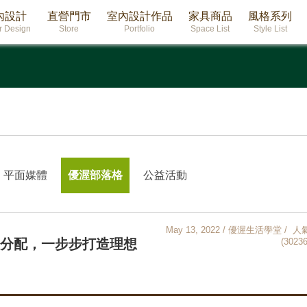
內設計
直營門市
室內設計作品
家具商品
風格系列
or Design
Store
Portfolio
Space List
Style List
平面媒體
優渥部落格
公益活動
May 13, 2022 / 優渥生活學堂 / 人
算分配，一步步打造理想
(30236