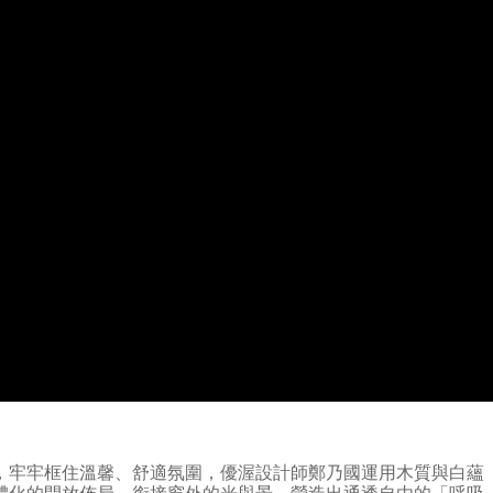
，牢牢框住溫馨、舒適氛圍，優渥設計師鄭乃國運用木質與白蘊