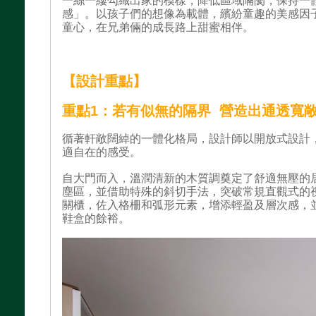
一絲一縷勾織出家的模樣，降低區域隔閡，保持一
感」。以孩子們的想像為載體，繽紛童趣的美感因
童心，在兄弟倆的成長路上甜蜜相伴。
【設計重點】
重點1：若有似無的隔界 營造出通透寬
循著軒敞闊綽的一體化格局，設計師以開放式設計
適自在的感受。
自大門而入，溫潤清新的木質調奠定了舒適無壓的居住
塵區，並借助特殊的斜切手法，突破常規直觀式的
關櫃，佐入格柵和弧形元素，增添輕盈及層次感，
鞋盒的餘裕。