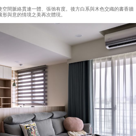
使空間脈絡貫連一體、張弛有度。後方白系與木色交織的書香牆
讓形與意的情境之美再次體現。