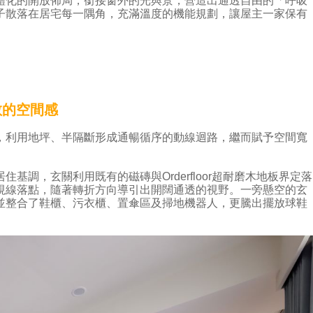
體化的開放佈局，銜接窗外的光與景，營造出通透自由的「呼吸
子散落在居宅每一隅角，充滿溫度的機能規劃，讓屋主一家保有
敞的空間感
，利用地坪、半隔斷形成通暢循序的動線迴路，繼而賦予空間寬
基調，玄關利用既有的磁磚與Orderfloor超耐磨木地板界定落
視線落點，隨著轉折方向導引出開闊通透的視野。一旁懸空的玄
並整合了鞋櫃、污衣櫃、置傘區及掃地機器人，更騰出擺放球鞋