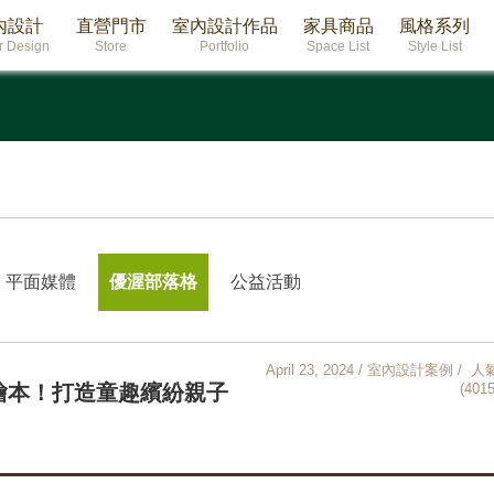
內設計
直營門市
室內設計作品
家具商品
風格系列
or Design
Store
Portfolio
Space List
Style List
平面媒體
優渥部落格
公益活動
April 23, 2024 / 室內設計案例 / 人
繪本！打造童趣繽紛親子
(4015