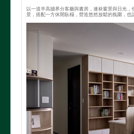
以一道半高牆界分客廳與書房，連袂窗景與日光，
景，搭配一方休閒臥榻，營造悠然放鬆的氛圍，也