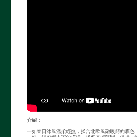
介紹：
一如春日沐風溫柔輕撫，揉合北歐風融暖簡約底色