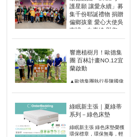
護星願 讓愛永續」募
集千份耶誕禮物 捐贈
偏鄉孩童 愛心大使吳
東諺、白嘉綺 與您一
起送愛心
「孩子的笑容是最美的幸
響應植樹月！歐德集
福」，疫情影響，台灣各
團 百林計畫NO.12宜
行各業受創，很多社福單
蘭啟動
位受到波及，募款不...
▲歐德集團執行長陳國偉
(右二)、青商會議長江振
聲(左二)、 耕莘專校副校
長黃秉忻(左一)、綠色...
綠眠新主張｜夏綠蒂
系列－綠色床墊
綠眠新主張 綠色床墊榮獲
環保標章，環保無毒，輕