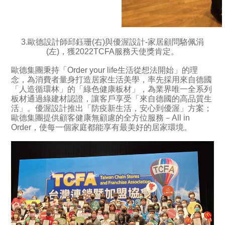
3.歐德設計師邱鈺珊(右)與優渥設計-家居顧問駱佩涓
(左)，獲2022TCFA服務天使獎肯定。
歐德集團秉持「Order your life生活從想法開始」的理
念，為消費者量身打造居家生活美學，率先採用來自德國
「人造循環林」的「綠色健康板材」，為業界唯一全系列
板材通過綠建材認證，讓客戶享受「來自德國的高品質生
活」。優渥設計推出「防疫新生活，安心到優渥」方案；
歐德集團提供顧客健康無顧慮的全方位服務－All in
Order，使每一個家庭都能享有最美好的居家環境。