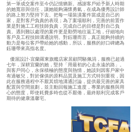
第一筆成交案件至今仍記憶猶新。感謝客戶給予新人時期
的她寬容與信任，讓她能夠滿懷勇氣，在成為優秀設計師
的路上努力堅持下去。把每一場裝潢案件當成是自己的
家，是對客戶負責的表現；為了案場順利，完善的前置作
業是對施工工程技師負責，完成自己的目標是對自己負
責。遇到難以處理的案件更是勤勞地往返工地，仔細地向
客戶及工程技師溝通說明。對鈺珊而言，真正能夠持續的
動力是每位客戶帶給她的感動，所以，服務的好口碑總為
鈺珊帶來高指名度。
優渥設計-宜蘭羅東旗艦店家居顧問駱佩涓，服務已超過
七年，深耕宜蘭的她，堅持「用最初的心走永遠的路」。
與客戶同心，永保積極的態度與熱情，她談到因客戶家中
有過敏兒，對於傢俱的原料品質及施工方式特別重視，因
此在服務過程中不厭其煩地溝通討論，提供最完善的家具
配置與空間規劃，並主動回報施工進度，專業的服務與用
心的態度，即使耗費多時也從不厭倦，最終順利完成客戶
期待的健康溫馨宅。