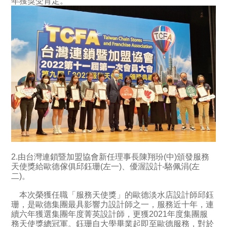
年獲獎受肯定。
2.由台灣連鎖暨加盟協會新任理事長陳翔玢(中)頒發服務
天使獎給歐德傢俱邱鈺珊(左一)、優渥設計-駱佩涓(左
二)。
本次榮獲任職「服務天使獎」的歐德淡水店設計師邱鈺
珊，是歐德集團最具影響力設計師之一，服務近十年，連
續六年獲選集團年度菁英設計師，更獲2021年度集團服
務天使獎總冠軍。鈺珊自大學畢業起即至歐德服務，對於