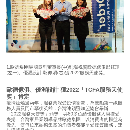
1.歐德集團馬國慶副董事長(中)到場祝賀歐德傢俱邱鈺珊
(左一)、優渥設計-駱佩涓(右)獲2022服務天使獎。
歐德傢俱、優渥設計 獲2022「TCFA服務天使
獎」肯定
疫情延燒逾兩年，服務業深受疫情衝擊，為鼓勵第一線服
務人員及門市幕後英雄，台灣連鎖暨加盟協會舉辦
「2022服務天使獎」頒獎，共80多位績優服務人員接受
表揚，台灣家居業領導品牌歐德集團，以消費者的權益為
優先，使每位來歐德集團的消費者都能享受優質服務，連