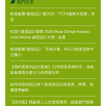
熱門文章
歐德集團 優渥設計 獲2025「TCFA服務天使獎」肯
定
狂賀!! 優渥設計榮獲 2026 Muse Design Awards -
Gold Winner 繆思設計大獎 - 金獎
歐德集團 優渥設計「百林計畫」NO.13前進雲林中
正國小
【簡約風室內設計案例】21坪奶茶系簡約宅，為快
節奏電商夫妻注入純淨慢日常
如何找室內設計師？統包與設計師差異、篩選、收
費標準解析
【現代風】開啟第二人生度假寓所，踏進家門假期