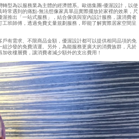
灣轉型為以服務業為主體的經濟體系。歐德集團-優渥設計，以使
具時常遇到的痛點-無法想像家具單品實際擺放於家裡的效果，尺
優渥推出「一站式服務」，結合傢俱與室內設計服務，讓消費者
盯工班師傅，透過免費丈量規劃服務，即能了解實際居家空間呈
客戶有需求、不限商品金額，優渥設計都可以提供相同品項的免
一組沙發的免費清運。另外，為能服務更廣大的消費族群，凡於
再加收樓層費，讓消費者減少額外的支出費用！