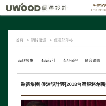
免費室
Free Interi
首頁
關於優渥
優渥部落格
品牌故事
產品設計
產品保證
影音媒體
歐德集團 優渥設計獲[2018台灣服務創新