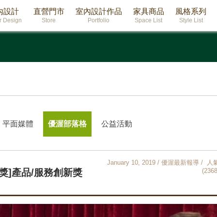
內設計
直營門市
室內設計作品
家具商品
風格系列
or Design
Store
Portfolio
Space List
Style List
平面媒體
優渥部落格
公益活動
January 10, 2019 / 優渥最新報導 / 人
獎]產品/服務創新獎
(2368