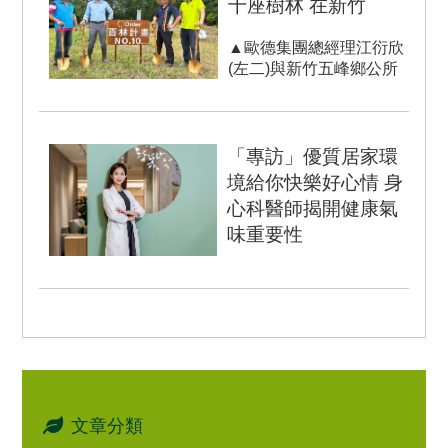
十座樹林 在新竹
設計、巧寓舍計、歐眠床
墊...
▲歐德集團總經理江衍欣
(左二)與新竹五峰鄉公所
機要秘書林金榮(左一)、
花園國小校長施新國(左
二...
「專訪」優質居家環
境給你快樂好心情 身
心科醫師揭開健康氣
味重要性
家，為一日長久停留之
地，理應要住得放心，讓
心靈得到全然安全感，然
而除了熟知的陽光、空
氣、水源等...
文章分類