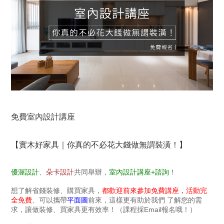
免費室內設計講座
【實木好家具｜你真的不必花大錢做無謂裝潢！】
優渥設計
、
朵卡設計
共同舉辦，
室內設計講座+諮詢
！
想了解省錢裝修、購買家具，
都歡迎前來參加免費講座，活動完
全免費
、可以攜帶
平面圖
前來，這樣更有助於我們 了解您的需
求，讓做裝修、買家具更有效率！（課程採Email報名哦！）