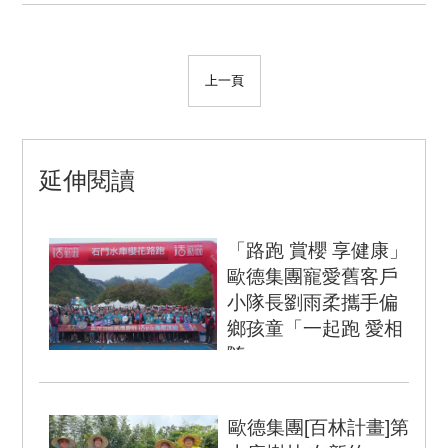
上一頁
延伸閱讀
「路跑 賞櫻 享健康」
歐德集團寵愛舊客戶
小隊長劉雨柔攜手偏
鄉孩童「一起跑 愛相
隨」
▲「寵愛歐德集團舊客戶
石門水庫櫻花路跑賽」3
歐德集團[百林計畫]第
月12日邀歐德傢俱、優渥