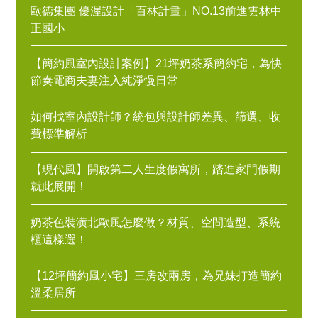
歐德集團 優渥設計「百林計畫」NO.13前進雲林中
正國小
【簡約風室內設計案例】21坪奶茶系簡約宅，為快
節奏電商夫妻注入純淨慢日常
如何找室內設計師？統包與設計師差異、篩選、收
費標準解析
【現代風】開啟第二人生度假寓所，踏進家門假期
就此展開！
奶茶色裝潢北歐風怎麼做？材質、空間造型、系統
櫃這樣選！
【12坪簡約風小宅】三房改兩房，為兄妹打造簡約
溫柔居所