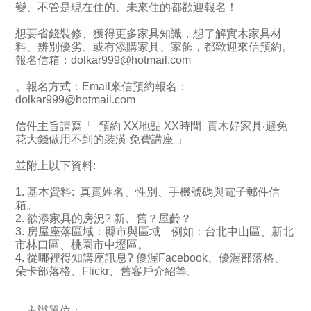
變、不管是現在住的、未來住的都歡迎報名！
想要省錢裝修、獲得更多家具知識，想了解實木家具材
料、辨別優劣、或有添購家具、家飾，都歡迎來信預約。
報名信箱：dolkar999@hotmail.com
。報名方式：Email來信預約報名：
dolkar999@hotmail.com
信件主旨請寫「 預約 XX地點 XX時間 實木好家具‧避免
花大錢做用不到的裝潢 免費講座 」
並附上以下資料:
1. 基本資料: 真實姓名、性別、手機號碼與電子郵件信
箱。
2. 欲添家具的房況? 新、舊？屋齡？
3. 房屋座落區域：縣市與區域 例如：台北中山區、新北
市林口區、桃園市中壢區。
4. 從哪裡得知講座訊息? 優渥Facebook、優渥部落格、
朵卡部落格、Flickr、舊客戶介紹等。
。主辦單位：