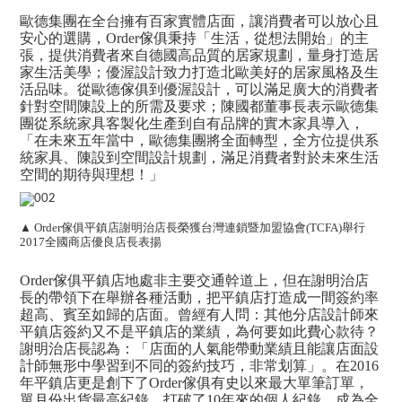
歐德集團在全台擁有百家實體店面，讓消費者可以放心且
安心的選購，Order傢俱秉持「生活，從想法開始」的主
張，提供消費者來自德國高品質的居家規劃，量身打造居
家生活美學；優渥設計致力打造北歐美好的居家風格及生
活品味。從歐德傢俱到優渥設計，可以滿足廣大的消費者
針對空間陳設上的所需及要求；陳國都董事長表示歐德集
團從系統家具客製化生產到自有品牌的實木家具導入，
「在未來五年當中，歐德集團將全面轉型，全方位提供系
統家具、陳設到空間設計規劃，滿足消費者對於未來生活
空間的期待與理想！」
▲ Order傢俱平鎮店謝明治店長榮獲台灣連鎖暨加盟協會(TCFA)舉行
2017全國商店優良店長表揚
Order傢俱平鎮店地處非主要交通幹道上，但在謝明治店
長的帶領下在舉辦各種活動，把平鎮店打造成一間簽約率
超高、賓至如歸的店面。曾經有人問：其他分店設計師來
平鎮店簽約又不是平鎮店的業績，為何要如此費心款待？
謝明治店長認為：「店面的人氣能帶動業績且能讓店面設
計師無形中學習到不同的簽約技巧，非常划算」。在2016
年平鎮店更是創下了Order傢俱有史以來最大單筆訂單，
單月份出貨最高紀錄，打破了10年來的個人紀錄，成為全