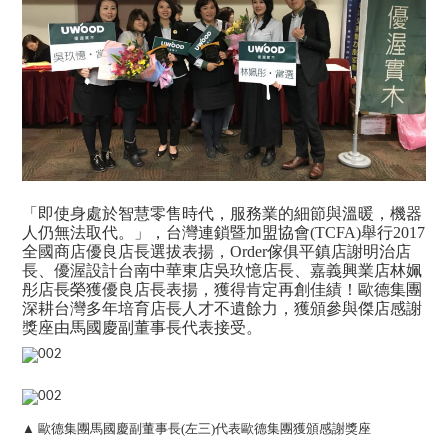
「即使身處於智慧零售時代，服務業的細節與溫暖，機器
人仍無法取代。」，台灣連鎖暨加盟協會(TCFA)舉行2017
全國商店優良店長選拔表揚，Order傢俱平鎮店謝明治店
長、優渥設計台南中華東店吳玖憶店長、嘉義興業店林姵
彤店長榮獲優良店長表揚，獲得肯定再創佳績！歐德集團
深耕台灣多年培育店長人才不遺餘力，獲頒參與傑店感謝
獎座由馬國慶副董事長代表接受。
▲ 歐德集團馬國慶副董事長(左三)代表歐德集團獲頒感謝獎座