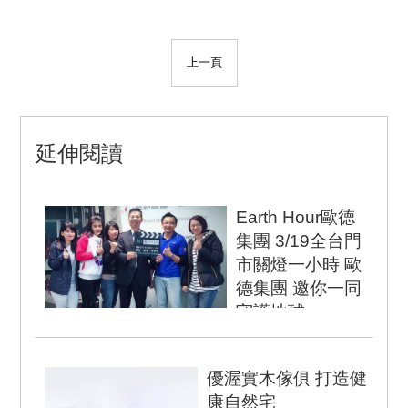
上一頁
延伸閱讀
Earth Hour歐德
集團 3/19全台門
市關燈一小時 歐
德集團 邀你一同
守護地球
守護地球 歐德邀您關
燈一小時 Order傢俱
優渥實木傢俱 打造健
連鎖事業3/19關燈一
康自然宅
小時 歐德集...