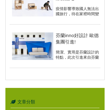
疫情影響導致國人無法出
國旅行，待在家裡時間變
長，也更加重視居住的環
境品質。歐德集團旗下的
優渥設...
芬蘭inno好設計 歐德
集團引進!
簡潔、實用是芬蘭設計的
特點，此次引進來自芬蘭
家具inno集團獲獎作品，
其設計師以傳統手工藝理
念...
文章分類