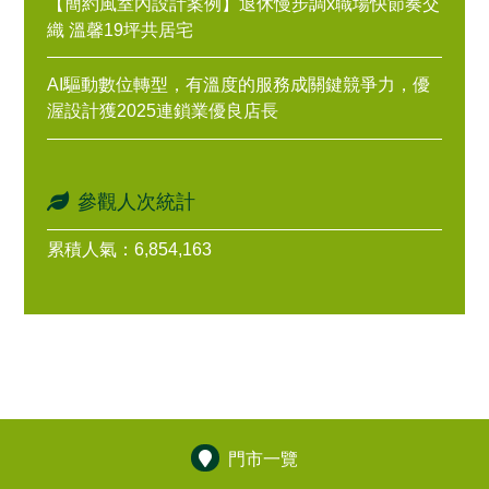
【簡約風室內設計案例】退休慢步調x職場快節奏交
織 溫馨19坪共居宅
AI驅動數位轉型，有溫度的服務成關鍵競爭力，優
渥設計獲2025連鎖業優良店長
參觀人次統計
累積人氣：6,854,163
門市一覽