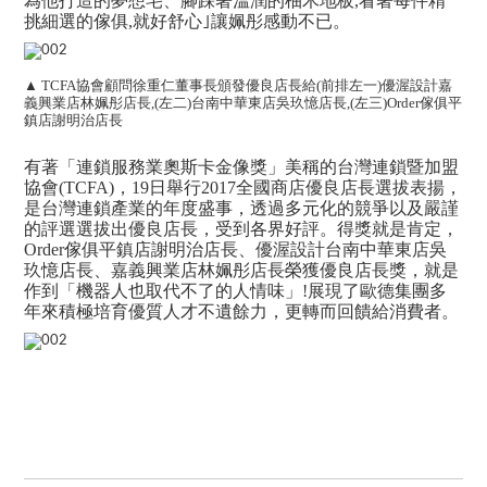
為他打造的夢想宅、腳踩著溫潤的柚木地板,看著每件精
挑細選的傢俱,就好舒心｣讓姵彤感動不已。
▲ TCFA協會顧問徐重仁董事長頒發優良店長給(前排左一)優渥設計嘉
義興業店林姵彤店長,(左二)台南中華東店吳玖憶店長,(左三)Order傢俱平
鎮店謝明治店長
有著「連鎖服務業奧斯卡金像獎」美稱的台灣連鎖暨加盟
協會(TCFA)，19日舉行2017全國商店優良店長選拔表揚，
是台灣連鎖產業的年度盛事，透過多元化的競爭以及嚴謹
的評選選拔出優良店長，受到各界好評。得獎就是肯定，
Order傢俱平鎮店謝明治店長、優渥設計台南中華東店吳
玖憶店長、嘉義興業店林姵彤店長榮獲優良店長獎，就是
作到「機器人也取代不了的人情味」!展現了歐德集團多
年來積極培育優質人才不遺餘力，更轉而回饋給消費者。