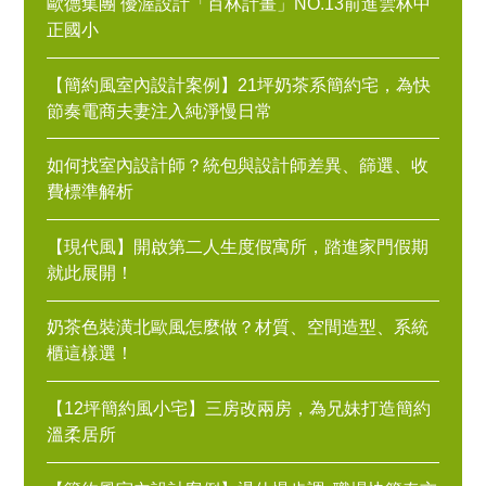
歐德集團 優渥設計「百林計畫」NO.13前進雲林中
正國小
【簡約風室內設計案例】21坪奶茶系簡約宅，為快
節奏電商夫妻注入純淨慢日常
如何找室內設計師？統包與設計師差異、篩選、收
費標準解析
【現代風】開啟第二人生度假寓所，踏進家門假期
就此展開！
奶茶色裝潢北歐風怎麼做？材質、空間造型、系統
櫃這樣選！
【12坪簡約風小宅】三房改兩房，為兄妹打造簡約
溫柔居所