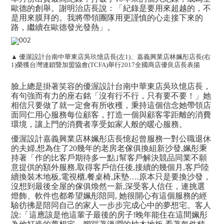
歐德的創舉。謝明治店長說：「紀錄是要用來超越的，不
是用來膜拜的。我將帶領團隊用更謹慎的心走接下來的
路，繼續在歐德發光發熱」。
▲ 優渥設計台南中華東店吳玖憶店長(左1)、嘉義興業店林姵彤店長(右
1)榮獲台灣連鎖暨加盟協會(TCFA)舉行2017全國商店優良店長表揚
臉上總是掛著笑容的優渥設計台南中華東店吳玖憶店長，
有句強而有力的座右銘「沒有行不行，只有要不要！」她
相信只要做了就一定會有所收穫，秉持這個信念她帶領店
面同仁用心服務每位顧客，打造一個與顧客零距離的消費
環境，讓上門的消費者享受如家人般的暖心服務。
優渥設計嘉義興業店林姵彤店長憶起曾服務一對公職退休
的夫婦,想為住了20幾年的老房老傢俱換組新沙發,姵彤秉
持著「作的比客戶期待多一點｣幫客戶解決競品同業不願
意提供的額外服務,取得客戶信任後,接續的幾個月,客戶陸
續換裝木地板,電視櫃,餐桌椅,床墊….原本只是要換沙發，
沒想到最後全屋的傢俱煥然一新,深受客人信任，連挑選
燈飾、軟件也都希望姵彤陪同, 她很開心有這個服務的經
驗彷彿是陪同自己的家人一步步完成心中的夢想宅。客人
說:「這應該是他這輩子最後的房子!晚年能住在這間姵彤